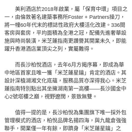
美利酒店於2018年啟業，屬「保育中環」項目之
一，由倫敦著名建築事務所Foster + Partners操刀，
將一幢60年代末的標誌性政府大樓活化改建。336間
客房與套房，平均面積為全港之冠，配備先進奢華設
施與時尚裝潢，米芝蓮指南更讚譽其開業未久，即能
躍升香港酒店業頂尖之列，實屬難得。
而長沙柏悅酒店，去年6月方揭序幕，即成為華
中地區首家且唯一獲「米芝蓮星鑰」肯定的酒店。其
設計深植湖湘文化底蘊，服務品質亦深得我心。米芝
蓮指南特別點出其坐擁湖南第一高樓——長沙國金中
心2號塔樓之巔，視野遼闊，景致無雙。
值得一提的是，長沙柏悅為集團旗下唯一採外包
管理模式的酒店，柏悅品牌名揚四海，與九龍倉強強
聯手，開業僅一年有餘，即躋身「米芝蓮星鑰」之