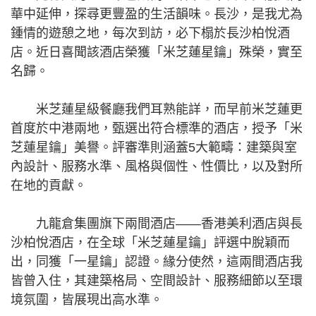
華中延伸，探尋更豐盈的生活韻味。長沙，是我尤為
鍾情的遊憩之地，每次到訪，必下榻於長沙柏悅酒
店。近日喜聞該酒店榮獲「米芝蓮星鑰」殊榮，實至
名歸。
米芝蓮星級餐廳我們耳熟能詳，而早前米芝蓮更
首度於中港兩地，甄選出符合標準的酒店，授予「米
芝蓮星鑰」美譽。評審準則涵蓋5大範疇：建築與室
內設計、服務水準、風格與個性、性價比，以及對所
在地的貢獻。
九龍倉集團旗下兩間酒店——香港美利酒店與長
沙柏悅酒店，在全球「米芝蓮星鑰」評選中脫穎而
出，同獲「一星鑰」認證。緣分使然，這兩間酒店我
皆曾入住，其建築格局、空間設計、服務細節以至環
境氛圍，皆展現出高水準。