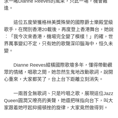
求一睹Dianne Reeves的風采，只此一場，機會難
逢。
這位五度榮獲格林美獎殊榮的國際爵士樂殿堂級
歌手，在闊別香港20載後，再度登上香港舞台，她說
︰「我今次來香港，機場完全變了模樣！」的確，世
界萬事變幻不定，只有她的歌聲深印腦海中，恒久未
變。
Dianne Reeves縱橫國際歌壇多年，懂得帶動觀
眾的情緒，唱歌之間，她忽然生鬼地改動歌詞，說開
心重來，大家都笑了，台上台下距離立刻消失。
一兩首全無歌詞、只是吟唱之歌，展現這位Jazz
Queen圓潤又嘹亮的美聲，她還把咪指向台下，叫大
家跟着她哼起抑揚頓挫的旋律，大家竟然做得到。