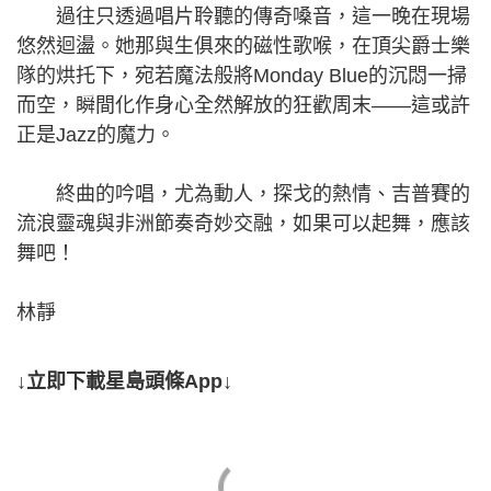
過往只透過唱片聆聽的傳奇嗓音，這一晚在現場
悠然迴盪。她那與生俱來的磁性歌喉，在頂尖爵士樂
隊的烘托下，宛若魔法般將Monday Blue的沉悶一掃
而空，瞬間化作身心全然解放的狂歡周末——這或許
正是Jazz的魔力。
終曲的吟唱，尤為動人，探戈的熱情、吉普賽的
流浪靈魂與非洲節奏奇妙交融，如果可以起舞，應該
舞吧！
林靜
↓立即下載星島頭條App↓