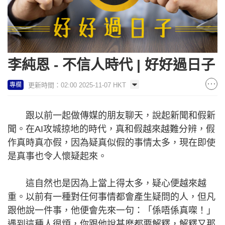
李純恩 - 不信人時代 | 好好過日子
更新時間：02:00 2025-11-07 HKT
專欄
跟以前一起做傳媒的朋友聊天，說起新聞和假新
聞。在AI攻城掠地的時代，真和假越來越難分辨，假
作真時真亦假，因為疑真似假的事情太多，現在即使
是真事也令人懷疑起來。
這自然也是因為上當上得太多，疑心便越來越
重。以前有一種對任何事情都會產生疑問的人，但凡
跟他說一件事，他便會先來一句：「係唔係真㗎！」
遇到這種人很煩，你跟他說甚麼都要解釋，解釋又那