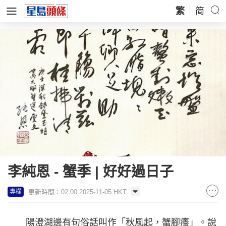
繁
简
李純恩 - 蟹季 | 好好過日子
更新時間：02:00 2025-11-05 HKT
專欄
陽澄湖邊有句俗話叫作「秋風起，蟹腳癢」。說