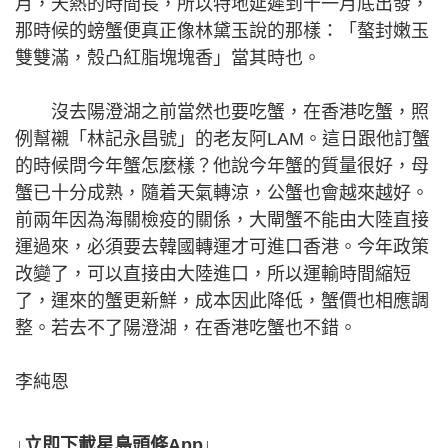
月，天熱的時間長，所以特地延遲到十一月底出發，
那時候的螃蟹便真正像林黛玉說的那樣：「螯封嫩玉
雙雙滿，殼凸紅脂塊塊香」當其時也。
沒去陽澄湖之前當然也要吃蟹，在香港吃蟹，照
例幫襯「林記永昌號」的老友阿LAM。這日跟他訂蟹
的時候問今年蟹怎麼樣？他說今年蟹的質量很好，母
蟹已十分成熟，隨着天氣轉涼，公蟹也會越來越好。
前兩年因為海關檢疫的關係，大閘蟹不能由大陸直接
運過來，必須要去韓國轉運才可進口香港。今年政策
改變了，可以直接由大陸進口，所以運輸時間縮短
了，運來的蟹更新鮮，成本因此降低，蟹價也相應調
整。若去不了陽澄湖，在香港吃蟹也不錯。
李純恩
↓立即下載星島頭條App↓