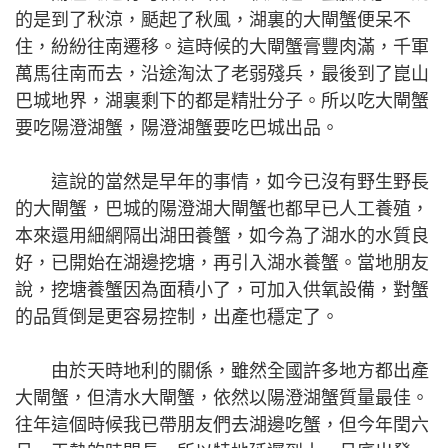
的是到了秋涼，颳起了秋風，湖裏的大閘蟹便呆不
住，紛紛往南遷移。這時候的大閘蟹膏豐肉滿，千軍
萬馬往南而去，沿途淘汰了老弱殘兵，最後到了崑山
巴城地界，湖裏剩下的都是精壯分子。所以吃大閘蟹
要吃陽澄湖蟹，陽澄湖蟹要吃巴城出品。
這說的當然是早年的事情，如今已沒有野生野長
的大閘蟹，巴城的陽澄湖大閘蟹也都早已人工養殖，
本來還用細網隔出湖田養蟹，如今為了湖水的水質良
好，已開始在湖邊挖塘，再引入湖水養蟹。當地朋友
說，挖塘養蟹因為面積小了，可加入供氧設備，對蟹
的品質倒是更容易控制，出產也穩定了。
由於天時地利的關係，雖然全國許多地方都出產
大閘蟹，但清水大閘蟹，依然以陽澄湖蟹質量最佳。
往年這個時候我已帶朋友們去湖邊吃蟹，但今年閏六