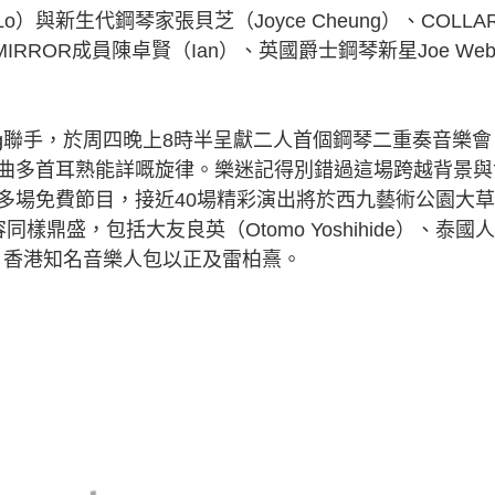
）與新生代鋼琴家張貝芝（Joyce Cheung）、COLLA
IRROR成員陳卓賢（Ian）、英國爵士鋼琴新星Joe Web
eung聯手，於周四晚上8時半呈獻二人首個鋼琴二重奏音樂會
曲多首耳熟能詳嘅旋律。樂迷記得別錯過這場跨越背景與
多場免費節目，接近40場精彩演出將於西九藝術公園大草
同樣鼎盛，包括大友良英（Otomo Yoshihide）、泰國
帶菓、香港知名音樂人包以正及雷柏熹。