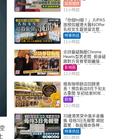
額最多550億
投資理財
11小時前
「你個frd廢！」JUPAS
放榜炫耀港大醫科Offer
名校女生囂張留言惹眾
怒 醫學院澄清：宣稱
時事熱話
「40.5分獲錄取」不符事
11小時前
實｜Juicy叮
佘詩曼疑胸壓Chrome
Hearts型男老闆 俯身疑
跟對方背脊零距離接觸
網民驚呼：企側邊唔
影視圈
得？
12小時前
檀島咖啡餅店回歸港
島！預告新店8月下旬太
古重開 年初結束80年歷
史灣仔總店
飲食
13小時前
33歲港男突中風半身癱
瘓 母拖3日先報警 網民
震驚：執返條命係神蹟
空
自爆2個惡習｜Juicy叮
時事熱話
士
20小時前