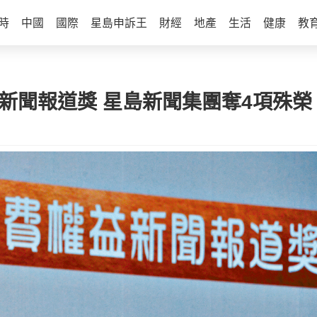
時
中國
國際
星島申訴王
財經
地產
生活
健康
教
權益新聞報道獎 星島新聞集團奪4項殊榮 | 