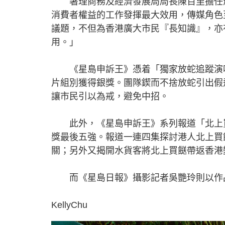
署理商務及經濟發展局局長陳百里擔任頒
消費者權益的工作發揮最大效用，傳媒角色
議題，不但為香港廣大市民『長知識』，亦
用。」
《星島申訴王》憑着「獨家放蛇追蹤演唱
片組別獲得銀獎。團隊鍥而不捨放蛇引出假
讓市民引以為戒，避免中招。
此外，《星島申訴王》系列報道「北上買
獎最後五強。報道一連四集探討港人北上買
關；另外又揭開水貨客將北上買餸帶返香港
而《星島日報》攝影記者吳艷玲則以作品
KellyChu