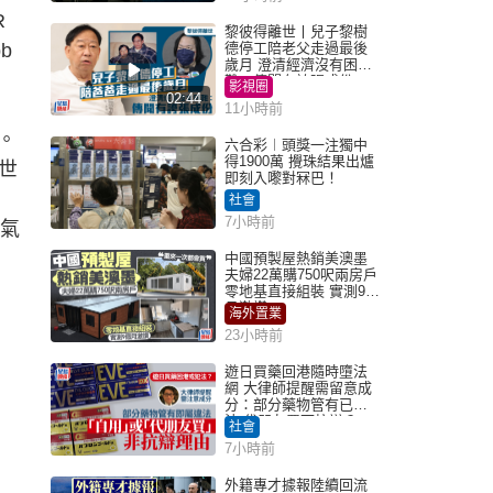
R
黎彼得離世丨兒子黎樹
b
德停工陪老父走過最後
歲月 澄清經濟沒有困
難：傳聞有誇張成份
影視圈
02:44
11小時前
。
六合彩︱頭獎一注獨中
得1900萬 攪珠結果出爐
世
即刻入嚟對冧巴！
社會
7小時前
人氣
中國預製屋熱銷美澳墨
夫婦22萬購750呎兩房戶
零地基直接組裝 實測9個
月激讚
海外置業
23小時前
遊日買藥回港隨時墮法
網 大律師提醒需留意成
分：部分藥物管有已違
法 代朋友買可抗辯？
社會
7小時前
外籍專才據報陸續回流