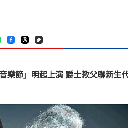
爵士音樂節」明起上演 爵士教父聯新生代鋼琴