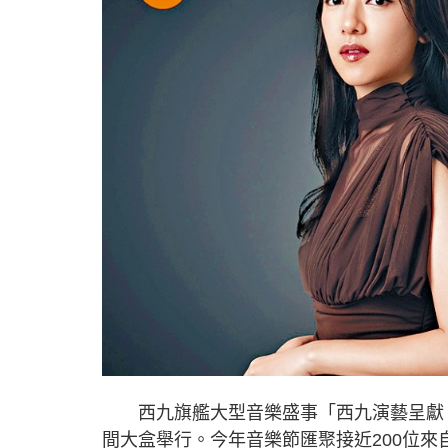
西九旗艦大型音樂盛事「西九演藝呈獻：
間大盒舉行。今年音樂節匯聚接近200位