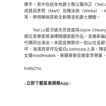
樂手，其中包括本地爵士教父羅尚正（Ted Lo
成員邱彥筒（Marf）及陳泳伽（Winka）、M
等，帶領樂迷探索全新聲音和爵士體驗。
Ted Lo是次破天荒首度與Joyce Ch
兩位音樂家將演繹精選原創作品，並重新編
代嘅同台演出。本屆音樂節亦一如以往呈獻
坪、海濱西草坪及留白Livehouse上演，陣容
女聲mindfreakkk、美籍華裔音樂家李
KellyChu
↓立即下載星島頭條App↓