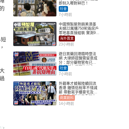
障
即刻入嚟對冧巴！
的
社會
7小時前
中國預製屋熱銷美澳墨
夫婦22萬購750呎兩房戶
零地基直接組裝 實測9個
月激讚
海外置業
—短
23小時前
，
遊日買藥回港隨時墮法
網 大律師提醒需留意成
分：部分藥物管有已違
法 代朋友買可抗辯？
社會
大
7小時前
過
外籍專才據報陸續回流
香港 鍾情低稅率不惜減
薪 帶動寫字樓豪宅及學
位競爭「香港已重現生
商業創科
機」
14小時前