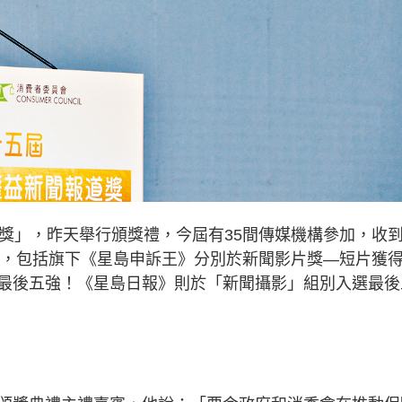
道獎」，昨天舉行頒獎禮，今屆有35間傳媒機構參加，收
殊榮，包括旗下《星島申訴王》分別於新聞影片獎—短片獲
最後五強！《星島日報》則於「新聞攝影」組別入選最後