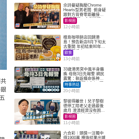
佘詩曼疑胸壓Chrome
Hearts型男老闆 俯身疑
跟對方背脊零距離接觸
網民驚呼：企側邊唔
影視圈
得？
12小時前
檀島咖啡餅店回歸港
島！預告新店8月下旬太
古重開 年初結束80年歷
史灣仔總店
飲食
13小時前
33歲港男突中風半身癱
瘓 母拖3日先報警 網民
震驚：執返條命係神蹟
到共
自爆2個惡習｜Juicy叮
時事熱話
得銀
20小時前
五
黎彼得離世丨兒子黎樹
德停工陪老父走過最後
歲月 澄清經濟沒有困
難：傳聞有誇張成份
影視圈
02:44
11小時前
六合彩︱頭獎一注獨中
得1900萬 攪珠結果出爐