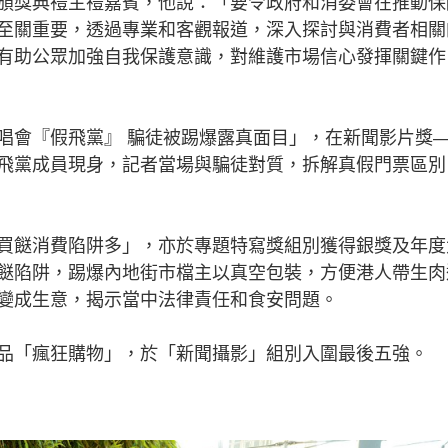
獎典禮主禮嘉賓，他說：「要令政府和消委會在推動保
至關重要，透過專業和客觀報道，深入探討與消費者相關
有助公眾加強自我保護意識，對維護市場信心發揮關鍵作
會『假飛黨』 騙徒被踢爆露真面目」，在新聞影片獎
飛黨成員現身，記者當場與騙徒對質，拆解真假門票區別
餸消費陷阱多」，亦於專題特寫獎組別獲得銀獎及年度
餸陷阱，踢爆內地街市檔主以真空包裝，方便港人帶生肉
變成生意，揭示當中法律責任和食安問題。
「瘋狂購物」，於「新聞攝影」組別入圍最後五強。