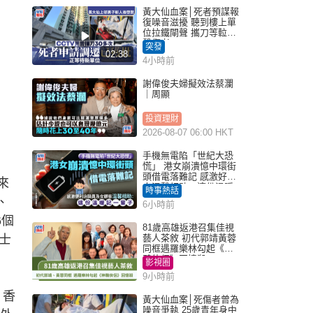
黃大仙血案│死者預謀報
復噪音滋擾 聽到樓上單
位拉鐵閘聲 攜刀等𨋢伏
擊傷者
突發
02:38
4小時前
謝偉俊夫婦擬效法蔡瀾
｜周顯
投資理財
2026-08-07 06:00 HKT
手機無電陷「世紀大恐
慌」 港女崩潰憶中環街
頭借電落難記 感激好心
來
人溫馨相助：這份溫暖
時事熱話
記一輩子｜Juicy叮
、
6小時前
6個
81歲高雄返港召集佳視
士
藝人茶敘 初代郭靖黃蓉
同框遇羅樂林勾起《神
鵰俠侶》回憶殺
影視圈
9小時前
、香
黃大仙血案│死傷者曾為
噪音爭執 25歲青年身中