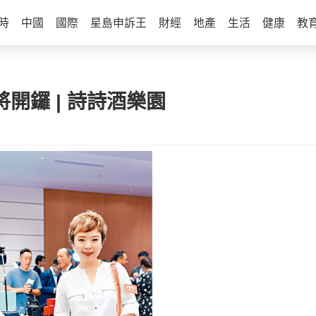
時
中國
國際
星島申訴王
財經
地產
生活
健康
教
將開鑼 | 詩詩酒樂園