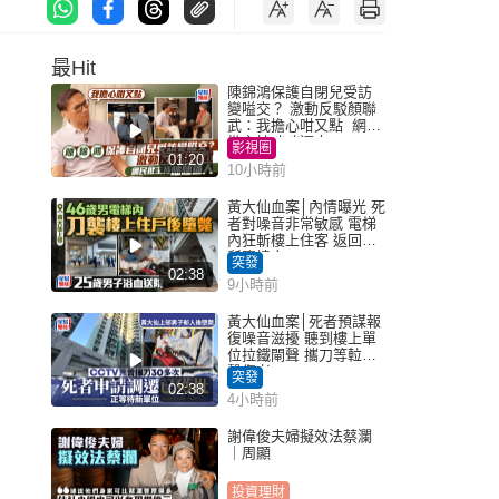
最Hit
陳錦鴻保護自閉兒受訪
變嗌交？ 激動反駁顏聯
武：我擔心咁又點 網民
批主持咄咄逼人
影視圈
01:20
10小時前
黃大仙血案│內情曝光 死
者對噪音非常敏感 電梯
內狂斬樓上住客 返回住
所墮樓亡
突發
02:38
9小時前
黃大仙血案│死者預謀報
復噪音滋擾 聽到樓上單
位拉鐵閘聲 攜刀等𨋢伏
擊傷者
突發
02:38
4小時前
謝偉俊夫婦擬效法蔡瀾
｜周顯
投資理財