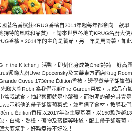
而歸！法國著名香檳莊KRUG香檳自2014年起每年都會向一款單
地獨特的風味和品質），請來世界各地的KRUG名廚大使
UG香檳。2014年的主角是蕃茄，另一年是馬鈴薯，如
 the Kitchen」活動，即刻化身成為Chef詩詩！好高
餐廳大廚Uwe Opocensky及文華東方酒店Krug Roo
rande Cuvée 173ème Édition香檳，邊學煮帶子胡籮蔔
先睇大廚Robin為我們示範The Garden菜式，完成品有
小盆栽試食，抽起葉頭就是小蘿蔔，而扮泥的部分其實是
Uwe示範他的帶子胡籮蔔菜式，並準備了食材，教導我們
173ème Édition香檳以2017年為主要基酒，以150款跨越1
包、白桃、熟橙、礦物及蜜糖等味道，配上帶子胡蘿蔔，
蓮大廚幫手，好難煮得不好吃！