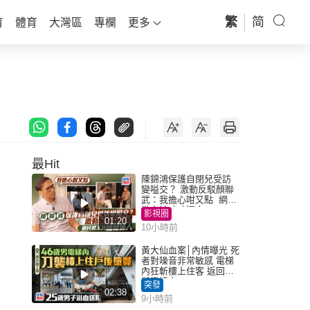
繁
简
育
體育
大灣區
專欄
更多
最Hit
陳錦鴻保護自閉兒受訪
變嗌交？ 激動反駁顏聯
武：我擔心咁又點 網民
批主持咄咄逼人
影視圈
01:20
10小時前
黃大仙血案│內情曝光 死
者對噪音非常敏感 電梯
內狂斬樓上住客 返回住
所墮樓亡
突發
02:38
9小時前