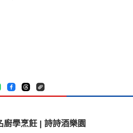
名廚學烹飪 | 詩詩酒樂園