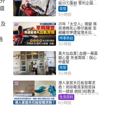
另外
逾10刀重創 警列企圖謀
殺及自殺案
還
突發
5小時前
台及
20年「太空人」婚變 移
英港媽死心帶仔搬屋 至
，
親離世慘遭留港夫出軌
背叛 苦嘆終看透對方留
時事熱話
過
港「真相」｜Juicy叮
3小時前
黃大仙血案│血腥一幕震
撼心靈 死者鄰居：個心
仲震緊
突發
3小時前
港人家居天花板發霉求
救！用除霉清潔劑竟抹
到一撻撻 網民3招教清潔
+保養 本地油漆品牌曾提
生活百科
醒勿用1物防變色
6小時前