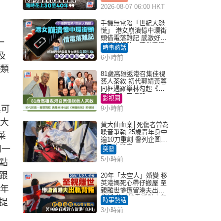
2026-08-07 06:00 HKT
手機無電陷「世紀大恐
慌」 港女崩潰憶中環街
頭借電落難記 感激好心
一
人溫馨相助：這份溫暖
時事熱話
記一輩子｜Juicy叮
及
6小時前
此類
81歲高雄返港召集佳視
藝人茶敘 初代郭靖黃蓉
同框遇羅樂林勾起《神
鵰俠侶》回憶殺
影視圈
興可
9小時前
m大
黃大仙血案│死傷者曾為
噪音爭執 25歲青年身中
菜
逾10刀重創 警列企圖謀
殺及自殺案
如一
突發
5小時前
點
跟
20年「太空人」婚變 移
英港媽死心帶仔搬屋 至
3年
親離世慘遭留港夫出軌
背叛 苦嘆終看透對方留
時事熱話
提
港「真相」｜Juicy叮
3小時前