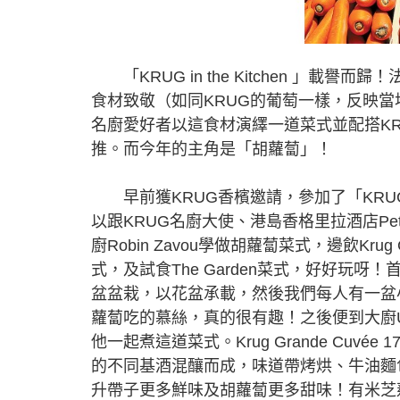
「KRUG in the Kitchen 」載譽
食材致敬（如同KRUG的葡萄一樣，反映當
名廚愛好者以這食材演繹一道菜式並配搭KR
推。而今年的主角是「胡蘿蔔」！
早前獲KRUG香檳邀請，參加了「KRUG in
以跟KRUG名廚大使、港島香格里拉酒店Petrus
廚Robin Zavou學做胡蘿蔔菜式，邊飲Krug G
式，及試食The Garden菜式，好好玩呀！首
盆盆栽，以花盆承載，然後我們每人有一盆
蘿蔔吃的慕絲，真的很有趣！之後便到大廚
他一起煮這道菜式。Krug Grande Cuvée 
的不同基酒混釀而成，味道帶烤烘、牛油麵
升帶子更多鮮味及胡蘿蔔更多甜味！有米芝