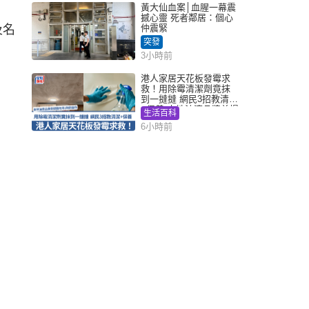
黃大仙血案│血腥一幕震
撼心靈 死者鄰居：個心
及名
仲震緊
突發
3小時前
港人家居天花板發霉求
救！用除霉清潔劑竟抹
到一撻撻 網民3招教清潔
+保養 本地油漆品牌曾提
生活百科
醒勿用1物防變色
6小時前