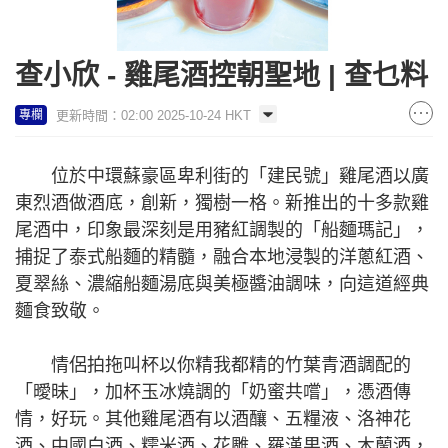
查小欣 - 雞尾酒控朝聖地 | 查乜料
更新時間：02:00 2025-10-24 HKT
專欄
位於中環蘇豪區卑利街的「建民號」雞尾酒以廣
東烈酒做酒底，創新，獨樹一格。新推出的十多款雞
尾酒中，印象最深刻是用豬紅調製的「船麵瑪記」，
捕捉了泰式船麵的精髓，融合本地浸製的洋蔥紅酒、
夏翠絲、濃縮船麵湯底與美極醬油調味，向這道經典
麵食致敬。
情侶拍拖叫杯以你精我都精的竹葉青酒調配的
「曖昧」，加杯玉冰燒調的「奶蜜共嚐」，憑酒傳
情，好玩。其他雞尾酒有以酒釀、五糧液、洛神花
酒、中國白酒、糯米酒、花雕、羅漢果酒、木蘭酒，