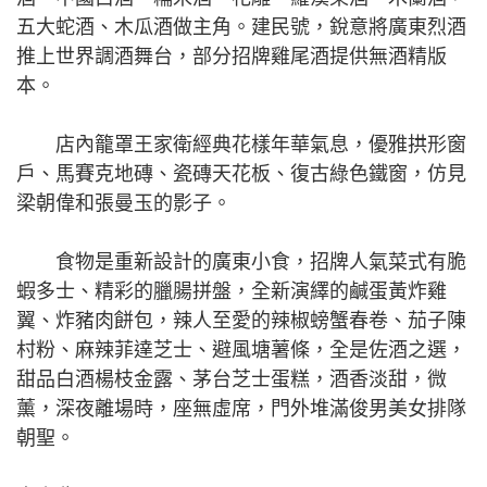
五大蛇酒、木瓜酒做主角。建民號，銳意將廣東烈酒
推上世界調酒舞台，部分招牌雞尾酒提供無酒精版
本。
店內籠罩王家衛經典花樣年華氣息，優雅拱形窗
戶、馬賽克地磚、瓷磚天花板、復古綠色鐵窗，仿見
梁朝偉和張曼玉的影子。
食物是重新設計的廣東小食，招牌人氣菜式有脆
蝦多士、精彩的臘腸拼盤，全新演繹的鹹蛋黃炸雞
翼、炸豬肉餅包，辣人至愛的辣椒螃蟹春卷、茄子陳
村粉、麻辣菲達芝士、避風塘薯條，全是佐酒之選，
甜品白酒楊枝金露、茅台芝士蛋糕，酒香淡甜，微
薰，深夜離場時，座無虛席，門外堆滿俊男美女排隊
朝聖。