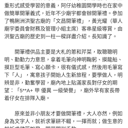
重形式感受學習的意義，阿仔幼稚園開學時也在家中
做簡單開筆義式，近年不少廟宇都會辦開筆禮。參加
了鴨脷洲洪聖古廟的「文昌開筆禮」，黃光耀（華人
廟宇委員會財務及管理小組主席）客串星級導賞，由
洪聖古廟的歷史到一柱一樑詳盡介紹。長知識了。
開筆禮供品主要是大札的蔥和芹菜，取聰聰明
明、勤勤力力意思，拿着毛筆向神明鞠躬、摸龍船、
摸巨型毛筆、寫心願卡，很有儀式感，然後用毛筆寫
下「人」，寓意孩子開始人生新旅程，要學做人，明
辨是非，勤奮學習，廟內地上貼滿家長對仔女的期
望：「5**A+ 甲 優異 一級榮譽」，廟外早有家長帶
着仔女在排隊入廟。
原來並非小朋友才要做開筆禮，大人亦然，例如
身為文字人，就祈求筆耕不輟，一揮而就；做生意的