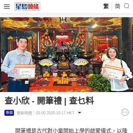
繁
简
查小欣 - 開筆禮 | 查乜料
更新時間：02:00 2025-10-17 HKT
專欄
開筆禮是古代對小童開始上學的啟蒙儀式，以隆