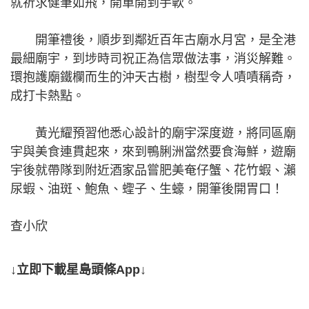
就祈求健筆如飛，開單開到手軟。
開筆禮後，順步到鄰近百年古廟水月宮，是全港
最細廟宇，到埗時司祝正為信眾做法事，消災解難。
環抱護廟鐵欄而生的沖天古樹，樹型令人嘖嘖稱奇，
成打卡熱點。
黃光耀預習他悉心設計的廟宇深度遊，將同區廟
宇與美食連貫起來，來到鴨脷洲當然要食海鮮，遊廟
宇後就帶隊到附近酒家品嘗肥美奄仔蟹、花竹蝦、瀨
尿蝦、油斑、鮑魚、蟶子、生蠔，開筆後開胃口！
查小欣
↓立即下載星島頭條App↓