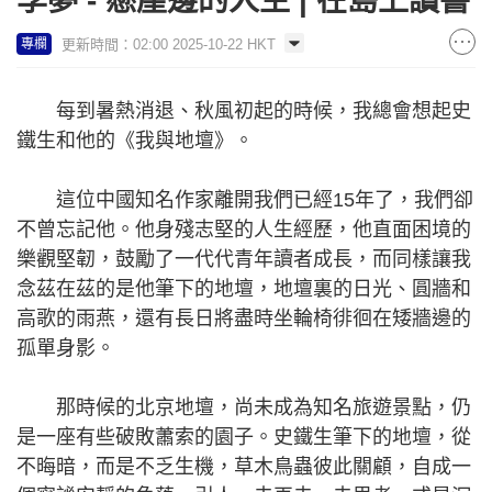
李夢 - 懸崖邊的人生 | 在島上讀書
更新時間：02:00 2025-10-22 HKT
專欄
每到暑熱消退、秋風初起的時候，我總會想起史
鐵生和他的《我與地壇》。
這位中國知名作家離開我們已經15年了，我們卻
不曾忘記他。他身殘志堅的人生經歷，他直面困境的
樂觀堅韌，鼓勵了一代代青年讀者成長，而同樣讓我
念茲在茲的是他筆下的地壇，地壇裏的日光、圓牆和
高歌的雨燕，還有長日將盡時坐輪椅徘徊在矮牆邊的
孤單身影。
那時候的北京地壇，尚未成為知名旅遊景點，仍
是一座有些破敗蕭索的園子。史鐵生筆下的地壇，從
不晦暗，而是不乏生機，草木鳥蟲彼此關顧，自成一