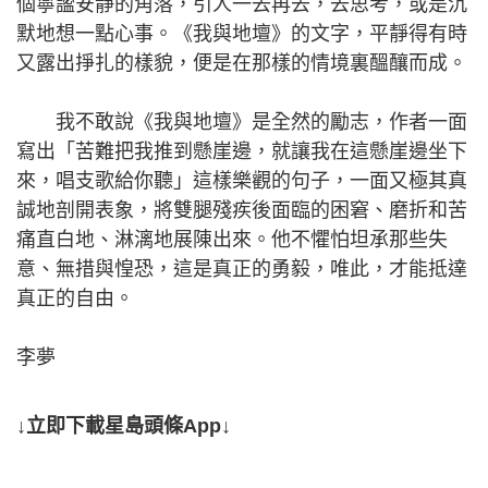
個寧謐安靜的角落，引人一去再去，去思考，或是沉
默地想一點心事。《我與地壇》的文字，平靜得有時
又露出掙扎的樣貌，便是在那樣的情境裏醞釀而成。
我不敢說《我與地壇》是全然的勵志，作者一面
寫出「苦難把我推到懸崖邊，就讓我在這懸崖邊坐下
來，唱支歌給你聽」這樣樂觀的句子，一面又極其真
誠地剖開表象，將雙腿殘疾後面臨的困窘、磨折和苦
痛直白地、淋漓地展陳出來。他不懼怕坦承那些失
意、無措與惶恐，這是真正的勇毅，唯此，才能抵達
真正的自由。
李夢
↓立即下載星島頭條App↓