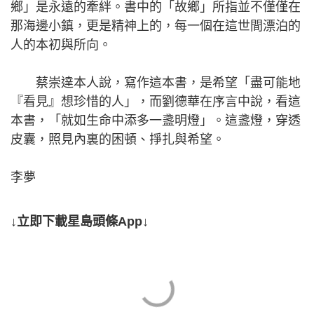
鄉」是永遠的牽絆。書中的「故鄉」所指並不僅僅在
那海邊小鎮，更是精神上的，每一個在這世間漂泊的
人的本初與所向。
蔡崇達本人說，寫作這本書，是希望「盡可能地
『看見』想珍惜的人」，而劉德華在序言中說，看這
本書，「就如生命中添多一盞明燈」。這盞燈，穿透
皮囊，照見內裏的困頓、掙扎與希望。
李夢
↓立即下載星島頭條App↓