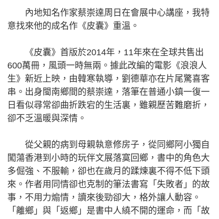
內地知名作家蔡崇達周日在會展中心講座，我特
意找來他的成名作《皮囊》重溫。
《皮囊》首版於2014年，11年來在全球共售出
600萬冊，風頭一時無兩。據此改編的電影《浪浪人
生》新近上映，由韓寒執導，劉德華亦在片尾驚喜客
串。出身閩南鄉間的蔡崇達，落筆在普通小鎮一復一
日看似尋常卻曲折跌宕的生活裏，雖親歷苦難磨折，
卻不乏溫暖與深情。
從父親的病到母親執意修房子，從同鄉阿小獨自
闖蕩香港到小時的玩伴文展落寞回鄉，書中的角色大
多倔強、不服輸，卻也在歲月的蹂煉裏不得不低下頭
來。作者用同情卻也克制的筆法書寫「失敗者」的故
事，不用力煽情，讀來後勁卻大，格外讓人動容。
「離鄉」與「返鄉」是書中人繞不開的運命，而「故