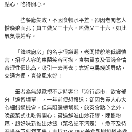
點心，吃得開心。
一些餐廳失敗，不因食物水平差，卻因老闆乞人
憎晚娘面孔；員工做又三十六，唔做又三十六，如此
氣氛最趕客。
「鋒味廚房」的名字很謙遜，老闆禮貌地低調慎
言，招呼人客的惠蘭笑容可掬，食物質素及價錢合情
合理性價比高，吸引一去再去；靠近屯馬綫朗屏站，
交通方便，真係風水好！
筆者為無綫電視不定時客串「流行都市」飲食部
分「達智埋單」，一年前便想報道；卻因負責人心大
心細錯過機會。但無阻繼續幫襯，飲茶食點心之外，
晚飯菜式也吃得開心；嘗過鮮淮山炒花膠、陳醋粉
藕、超好味新推出炒飯（菜名記不清楚），急不及待
安排在下偶然客串，主持TVB Plus美食新聞頻道來採