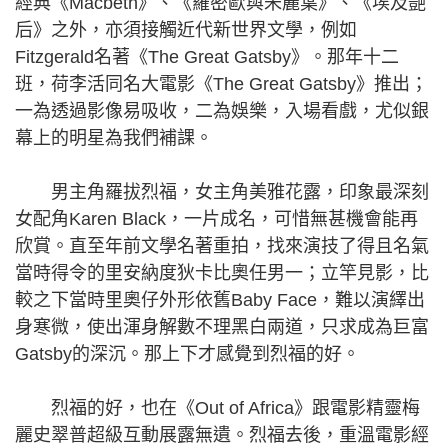
經典《Macbeth》、《羅密歐與朱麗葉》、《埃及艷
后》之外，亦須接觸近代新世界文學，例如
Fitzgerald名著《The Great Gatsby》。那年十二
班，荷李活同名大電影《The Great Gatsby》推出；
一為透過影像易吸收，二為娛樂，入場看戲，尤似銀
幕上的明星為我們補課。
男主角羅拔烈福，女主角美雅花露，印象最深刻
女配角Karen Black，一片成名，可惜無甚機會能再
欣賞。直至年前文學名著重拍，找來演技了得且名氣
當時得令的里安納度狄卡比奧任男一；立竿見影，比
較之下當時里奧仔外形依舊Baby Face，難以演繹出
身寒微，使出渾身解數不理黑白兩道，只求成為巨富
Gatsby的深沉。那上下才感覺到烈福的好。
烈福的好，也在《Out of Africa》跟電影精靈梅
麗史翠普超級互動展露無遺。烈福去後，重溫電影經