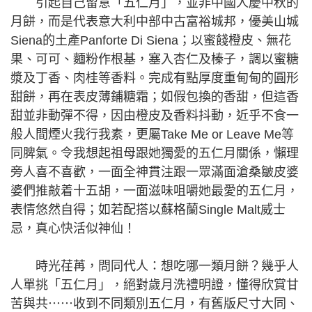
引起自己留意「五仁月」，並非中國人慶中秋的
月餅，而是代表意大利中部中古富裕城邦，優美山城
Siena的土產Panforte Di Siena；以蜜餞橙皮、無花
果、可可、麵粉作根基，塞入杏仁及榛子，調以蜜糖
漿及丁香、肉桂等香料。完成有點厚度重甸甸的圓形
甜餅，再在表皮薄鋪糖霜；如假包換的香甜，但這香
甜並非動彈不得，因由橙皮及香料抖動，近乎不食一
般人間煙火我行我素，更屬Take Me or Leave Me等
同脾氣。令我想起祖母跟她獨愛的五仁月關係，懶理
旁人喜不喜歡，一面全神貫注跟一眾滿面滄桑皺皮婆
婆們推敲着十五胡，一面滋味咀嚼她最愛的五仁月，
表情悠然自得；如若配搭以蘇格蘭Single Malt威士
忌，真心快活似神仙！
時光荏苒，問同代人：想吃哪一類月餅？幾乎人
人單挑「五仁月」，絕對歲月洗禮明證，懂得欣賞甘
苦與共⋯⋯收到不同類別五仁月，有舊版尺寸大同、