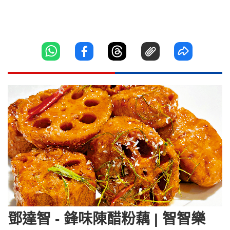
鄧達智 - 鋒味陳醋粉藕 | 智智樂