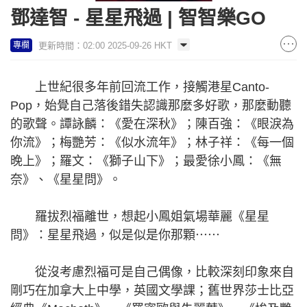
鄧達智 - 星星飛過 | 智智樂GO
更新時間：02:00 2025-09-26 HKT
專欄
上世紀很多年前回流工作，接觸港星Canto-
Pop，始覺自己落後錯失認識那麼多好歌，那麼動聽
的歌聲。譚詠麟：《愛在深秋》；陳百強：《眼淚為
你流》；梅艷芳：《似水流年》；林子祥：《每一個
晚上》；羅文：《獅子山下》；最愛徐小鳳：《無
奈》、《星星問》。
羅拔烈福離世，想起小鳳姐氣場華麗《星星
問》：星星飛過，似是似是你那顆⋯⋯
從沒考慮烈福可是自己偶像，比較深刻印象來自
剛巧在加拿大上中學，英國文學課；舊世界莎士比亞