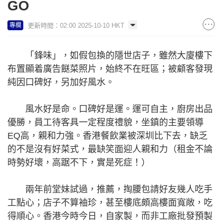
GO
更新時間：02:00 2025-10-10 HKT
專欄
「鋒味」，如假包換的隱世店子，雖然大廈樓下
布置顯着廣告餸菜照片，始終不在旺區；被顧客發現
純因口碑好，另加好風水。
風水好是命。口碑好是運。運可自主，廚房出品
優勝，員工待客具一定程度禮貌，坐鎮的主要領導
EQ高，親和力強。香港餐飲業被深圳比下去，缺乏
的不是沒有好菜式，最缺笑面迎人親和力（租金不論
時勢好壞，高踞不下，實是死症！）
兩年前堂妹試過，推薦，掏腰包請好友幾人吃手
工點心；店子不算袖珍，甚至樓底頗高樓面寬敞，吃
得順心。香港今時今日，自家製，而非工廠批發預製