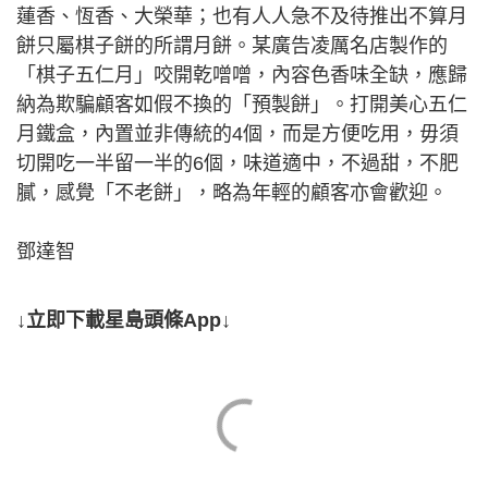
蓮香、恆香、大榮華；也有人人急不及待推出不算月
餅只屬棋子餅的所謂月餅。某廣告凌厲名店製作的
「棋子五仁月」咬開乾噌噌，內容色香味全缺，應歸
納為欺騙顧客如假不換的「預製餅」。打開美心五仁
月鐵盒，內置並非傳統的4個，而是方便吃用，毋須
切開吃一半留一半的6個，味道適中，不過甜，不肥
膩，感覺「不老餅」，略為年輕的顧客亦會歡迎。
鄧達智
↓立即下載星島頭條App↓