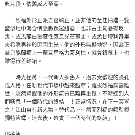
典片段，依舊感人至深。
烈福外形正派五官端正，並非他的至佳拍檔一雙
藍似地中海含情脈脈保羅紐曼，也非占士甸憂鬱反
叛，或馬龍白蘭度性感且光芒萬丈，或孟甘穆利奇里
夫希臘男神般閃閃生光。他的外形無疑地好，因為正
派只能歸類上一輩巨星格力哥利柏，就算銀幕上，也
難得行差踏錯。
時光荏苒，一代新人換舊人，過去受歡迎的臉孔
或人格，在新世代巿場中越來越窄；羅拔烈福高壽離
世，驟然驚醒他的外形氣質已難再重覓，不時聽到人
們嘆息「一個時代的終結」！正常情況，在下一笑置
之；江山自有新人物，替代品⋯⋯然而烈福的類型與
獨特演繹，這去後，確實「一個時代的終結」！
鄧達智