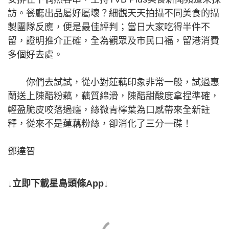
訪。餐廳出品屬好屬壞？細觀天天拍攝不同美食的攝
製團隊反應，便是最佳評判；當日大家吃得半件不
留，證明推介正確，全為觀眾及市民口福，留港消費
多個好去處。
你們去試試，從小對蓮藕印象非常一般，試過惠
蘭送上陳醋粉藕，藕質綿滑，陳醋甜酸度拿捏準確，
輕盈脆皮咬落過癮，絲微青檸葉為口感帶來全新註
釋，從來不是蓮藕粉絲，卻消化了三分一碟！
鄧達智
↓立即下載星島頭條App↓