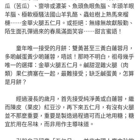
瓜（苦瓜）、齋啡或濃茶、魚頭魚眼魚腦、羊頭羊眼
羊腦、極軟極騷法國山羊乳酪、蟲蛀樹上熟馬來榴
槤⋯⋯金華火腿五仁月。或拒絕：無緣無故獻殷勤、
陌生面孔彈過來的春風滿面笑容⋯⋯甜言蜜語！
童年唯一接受的月餅：雙黃甚至三黃白蓮蓉月，
多啲鹹蛋黃少啲蓮蓉，唔該！那時不明白，祖母幾乎
唯一的選擇：金華火腿五仁月。鹹甜混雜火腿（肉
類）果仁擠塞在一起，最難接受；缺乏鹹蛋黃，怎算
是月餅？
經過漫長的歲月，首先接受純淨黃或白蓮蓉，繼
而陳皮（果皮）紅豆沙，再下來五仁月，有沒有火腿
並不那麼重要，重要是製造過程適可而止地用糖；糖
宜於用在吊味，而非用作主導味道。