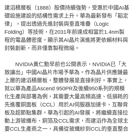
建滔積層板（1888）股價持續強勢，受惠於中國AI基
礎設施建設的結構性需求上升。華為最新發布「韜定
律」，提出透過先進封裝與垂直堆疊（Logic
Folding）等技術，在2031年前達成相當於1.4nm製
程的電晶體密度，顯示其AI晶片演進將更依賴材料與
封裝創新，而非僅靠製程微縮。
NVIDIA黃仁勳早前也公開表示，NVIDIA已「大
致讓出」中國AI晶片市場予華為。作為晶片供應鏈最
上層的建滔積層板，整體發展是直接利好。事實上，
就以華為產品Ascend 950PR及後續950系列的規模
化生產與部署為例，其需要大量高頻高速、低損耗的
先進覆銅面板（CCL）用於AI伺服器加速卡、互聯背
板及超節點集群。華為引起的AI發展，將繼續直接拉
動上游玻纖布、銅箔及CCL需求，而建滔作為全球主
要CCL生產商之一，具備從玻纖紗到CCL的垂直整合