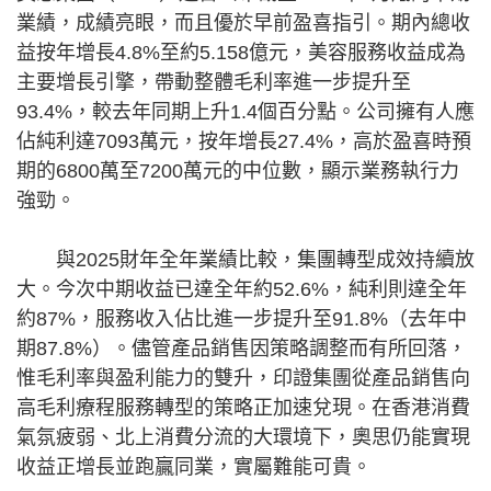
業績，成績亮眼，而且優於早前盈喜指引。期內總收
益按年增長4.8%至約5.158億元，美容服務收益成為
主要增長引擎，帶動整體毛利率進一步提升至
93.4%，較去年同期上升1.4個百分點。公司擁有人應
佔純利達7093萬元，按年增長27.4%，高於盈喜時預
期的6800萬至7200萬元的中位數，顯示業務執行力
強勁。
與2025財年全年業績比較，集團轉型成效持續放
大。今次中期收益已達全年約52.6%，純利則達全年
約87%，服務收入佔比進一步提升至91.8%（去年中
期87.8%）。儘管產品銷售因策略調整而有所回落，
惟毛利率與盈利能力的雙升，印證集團從產品銷售向
高毛利療程服務轉型的策略正加速兌現。在香港消費
氣氛疲弱、北上消費分流的大環境下，奧思仍能實現
收益正增長並跑贏同業，實屬難能可貴。