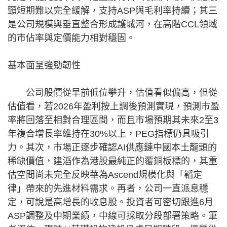
頸短期難以完全緩解，支持ASP與毛利率持續；其三
是公司規模與垂直整合形成護城河，在高階CCL領域
的市佔率與定價能力相對穩固。
基本面呈強勁韌性
公司股價從早前低位攀升，估值看似偏高，但從
估值看，若2026年盈利按上調後預測實現，預測市盈
率將回落至相對合理區間，而且市場預期其未來2至3
年複合增長率維持在30%以上，PEG指標仍具吸引
力。其次，市場正逐步確認AI供應鏈中國本土龍頭的
稀缺價值，建滔作為港股最純正的覆銅板標的，其重
估空間尚未完全反映華為Ascend規模化與「韜定
律」帶來的先進材料需求。再者，公司一直派息穩
定，可說是高增長的收息股。投資者可密切跟進6月
ASP調整及中期業績，中線可採取分段部署策略。筆