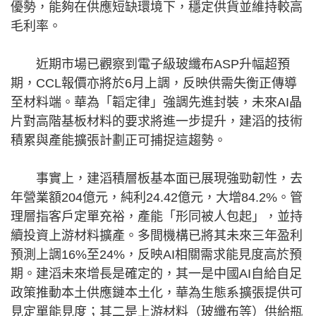
優勢，能夠在供應短缺環境下，穩定供貨並維持較高
毛利率。
近期市場已觀察到電子級玻纖布ASP升幅超預
期，CCL報價亦將於6月上調，反映供需失衡正傳導
至材料端。華為「韜定律」強調先進封裝，未來AI晶
片對高階基板材料的要求將進一步提升，建滔的技術
積累與產能擴張計劃正可捕捉這趨勢。
事實上，建滔積層板基本面已展現強勁韌性，去
年營業額204億元，純利24.42億元，大增84.2%。管
理層指客戶定單充裕，產能「形同被人包起」，並持
續投資上游材料擴產。多間機構已將其未來三年盈利
預測上調16%至24%，反映AI相關需求能見度高於預
期。建滔未來增長是確定的，其一是中國AI自給自足
政策推動本土供應鏈本土化，華為生態系擴張提供可
見定單能見度；其二是上游材料（玻纖布等）供給瓶