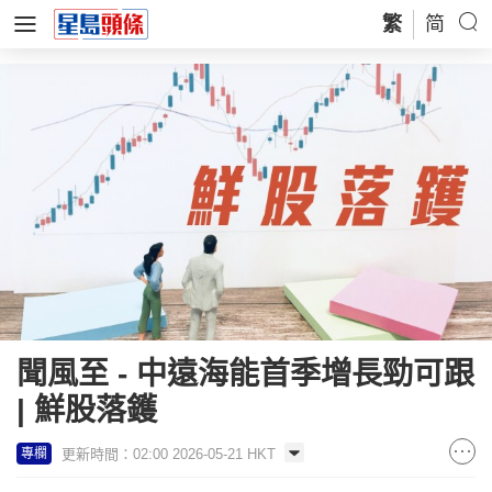
繁
简
聞風至 - 中遠海能首季增長勁可跟
| 鮮股落鑊
更新時間：02:00 2026-05-21 HKT
專欄