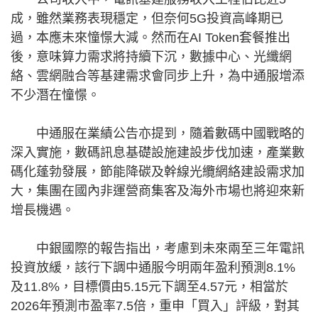
成，雖然業務表現穩定，但奈何5G投資高峰期已
過，本應未來憧憬大減。然而在AI Token套餐推出
後，意味算力需求將持續下沉，數據中心、光纖網
絡、雲網融合等基建需求會同步上升，為中通服增添
不少潛在憧憬。
中通服在業績公告亦提到，隨着數碼中國戰略的
深入實施，數碼訊息基礎設施建設步伐加速，產業數
碼化蓬勃發展，節能降碳及幹線光纜網絡建設需求加
大，集團在國內非運營商集客及海外市場也將迎來新
增長機遇。
中銀國際的報告指出，考慮到未來兩至三年電訊
投資放緩，該行下調中通服今明兩年盈利預測8.1%
及11.8%，目標價由5.15元下調至4.57元，相當於
2026年預測市盈率7.5倍，重申「買入」評級，對其