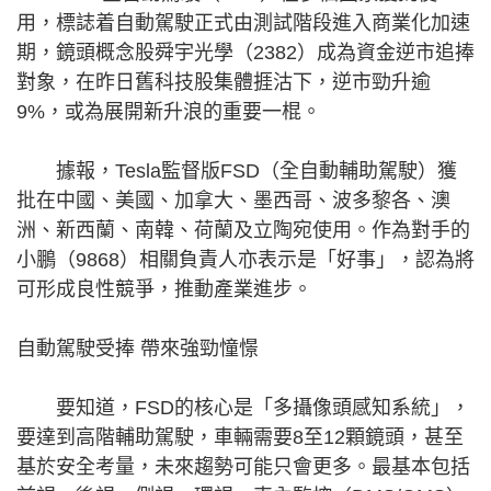
用，標誌着自動駕駛正式由測試階段進入商業化加速
期，鏡頭概念股舜宇光學（2382）成為資金逆市追捧
對象，在昨日舊科技股集體捱沽下，逆市勁升逾
9%，或為展開新升浪的重要一棍。
據報，Tesla監督版FSD（全自動輔助駕駛）獲
批在中國、美國、加拿大、墨西哥、波多黎各、澳
洲、新西蘭、南韓、荷蘭及立陶宛使用。作為對手的
小鵬（9868）相關負責人亦表示是「好事」，認為將
可形成良性競爭，推動產業進步。
自動駕駛受捧 帶來強勁憧憬
要知道，FSD的核心是「多攝像頭感知系統」，
要達到高階輔助駕駛，車輛需要8至12顆鏡頭，甚至
基於安全考量，未來趨勢可能只會更多。最基本包括