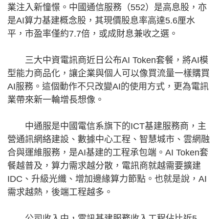
業注入新憧憬。中國通信服務（552）是高息股，亦
是AI算力基建概念股，其現價股息率高達5.6厘水
平，市盈率僅約7.7倍，或成財息兼收之選。
三大中資電訊商近日公布AI Token套餐，將AI模
型能力商品化，讓企業與個人可以像買流量一樣購買
AI服務。這個動作不只改變AI的使用方式，更為電訊
業帶來新一輪增長想像。
中通服是中國電信系旗下的ICT基建服務商，主
營通訊網絡建設、數據中心工程、智慧城市、雲網融
合與運維服務，是AI基建的工程承包端。AI Token套
餐越普及，算力需求越分散，電訊商就越需要擴建
IDC、升級光纖、增加邊緣算力節點。也就是說，AI
需求越熱，後端工程越多。
公司收入中，電訊基建服務收入工程佔比近5