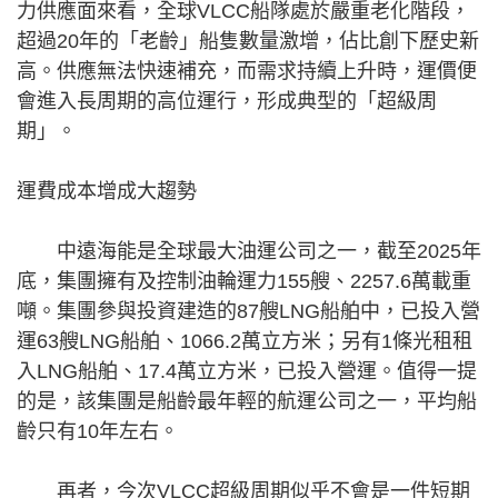
力供應面來看，全球VLCC船隊處於嚴重老化階段，
超過20年的「老齡」船隻數量激增，佔比創下歷史新
高。供應無法快速補充，而需求持續上升時，運價便
會進入長周期的高位運行，形成典型的「超級周
期」。
運費成本增成大趨勢
中遠海能是全球最大油運公司之一，截至2025年
底，集團擁有及控制油輪運力155艘、2257.6萬載重
噸。集團參與投資建造的87艘LNG船舶中，已投入營
運63艘LNG船舶、1066.2萬立方米；另有1條光租租
入LNG船舶、17.4萬立方米，已投入營運。值得一提
的是，該集團是船齡最年輕的航運公司之一，平均船
齡只有10年左右。
再者，今次VLCC超級周期似乎不會是一件短期