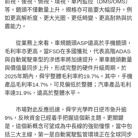
前視、後視、側視、環視、車內監控（DMS/OMS）
等。鏡頭不僅數量上升，規格亦可能要大幅提升。例
如更高解析度、更大光圈、更低畸變、更高耐熱與抗
震能力。
從業務上來看，車規鏡頭ASP遠高於手機鏡頭，
毛利率亦更高。當FSD在多國獲批，代表高階ADAS
與自動駕駛車型的滲透率將加速提升，單車鏡頭數量
與價值量同步上升，形成完整的硬件升級周期。於
2025年期內，舜宇整體毛利率約19.7%。其中，手機
產品毛利率14.7%，可見偏低於整體；汽車產品毛利
率達31.9%，遠高於整體水平。
市場對此反應迅速，舜宇光學昨日逆市急升逾
9%，反映資金已經着手把握這個新主題。更關鍵
是，這個新概念可望成為中長線的強勁憧憬，當中包
括三大主線，第一是自動駕駛監管環境正在全球同步