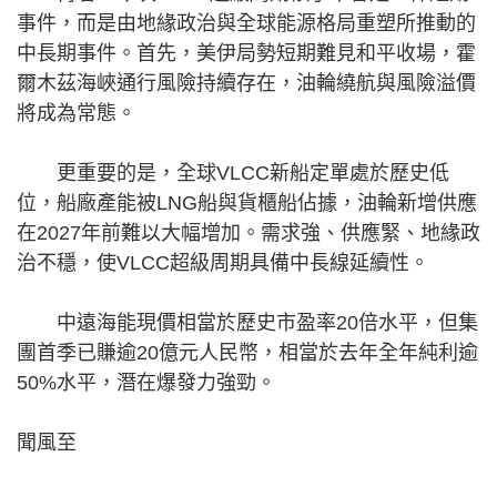
事件，而是由地緣政治與全球能源格局重塑所推動的
中長期事件。首先，美伊局勢短期難見和平收場，霍
爾木茲海峽通行風險持續存在，油輪繞航與風險溢價
將成為常態。
更重要的是，全球VLCC新船定單處於歷史低
位，船廠產能被LNG船與貨櫃船佔據，油輪新增供應
在2027年前難以大幅增加。需求強、供應緊、地緣政
治不穩，使VLCC超級周期具備中長線延續性。
中遠海能現價相當於歷史市盈率20倍水平，但集
團首季已賺逾20億元人民幣，相當於去年全年純利逾
50%水平，潛在爆發力強勁。
聞風至