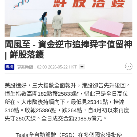
聞風至 - 資金逆市追捧舜宇值留神
| 鮮股落鑊
更新時間：02:00 2026-05-22 HKT
專欄
美股造好，三大指數全面報升，港股卻告先升後回。
恒生指數高開182點報25833點，惜此已是全日高位
所在。大市隨後持續向下，最低見25341點，挫達
310點。收報25386點，跌264點，自4月初以來再度
失守250天線。全日成交金額2985.5億元。
Tesla全自動駕駛（FSD）在多個國家獲批使