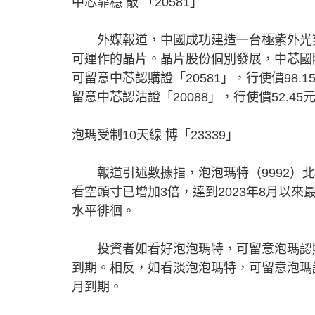
中芯靠穩 敲 「20581」
外媒報道，中國成功建造一台極紫外光刻
可運作的晶片。晶片股份個別發展，中芯國際
可留意中芯認購證「20581」，行使價98
留意中芯認沽證「20088」，行使價52.4
泡瑪受制10天線 博「23339」
報道引述數據指，泡泡瑪特（9992）北
看空頭寸已增加3倍，達到2023年8月以來
水平徘徊。
投資者如看好泡泡瑪特，可留意泡瑪認購證「
到期。相反，如看淡泡泡瑪特，可留意泡瑪認沽
月到期。