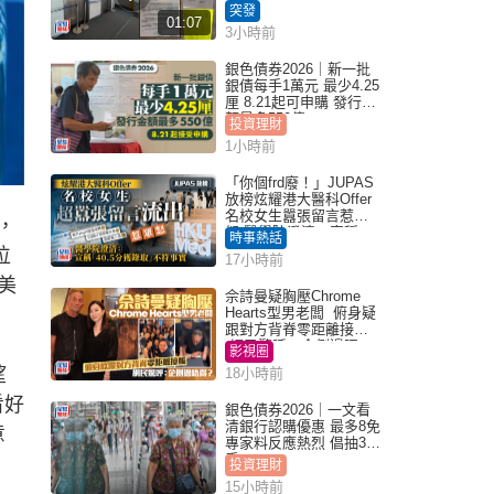
毀被捕 警另通緝4男
突發
01:07
3小時前
銀色債券2026｜新一批
銀債每手1萬元 最少4.25
厘 8.21起可申購 發行金
額最多550億
投資理財
1小時前
「你個frd廢！」JUPAS
放榜炫耀港大醫科Offer
名校女生囂張留言惹眾
，
怒 醫學院澄清：宣稱
時事熱話
「40.5分獲錄取」不符事
位
17小時前
實｜Juicy叮
美
佘詩曼疑胸壓Chrome
Hearts型男老闆 俯身疑
跟對方背脊零距離接觸
網民驚呼：企側邊唔
影視圈
得？
望
18小時前
看好
銀色債券2026｜一文看
清銀行認購優惠 最多8免
意
專家料反應熱烈 倡抽30
手
投資理財
15小時前