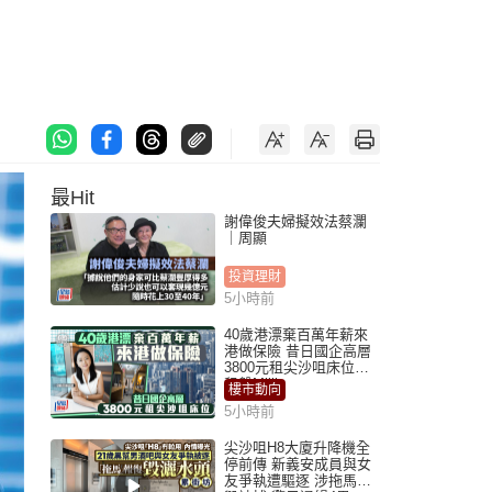
最Hit
謝偉俊夫婦擬效法蔡瀾
｜周顯
投資理財
5小時前
40歲港漂棄百萬年薪來
港做保險 昔日國企高層
3800元租尖沙咀床位｜
租盤Million
樓市動向
5小時前
尖沙咀H8大廈升降機全
停前傳 新義安成員與女
友爭執遭驅逐 涉拖馬刑