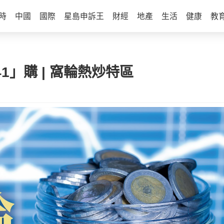
時
中國
國際
星島申訴王
財經
地產
生活
健康
教
41」購 | 窩輪熱炒特區