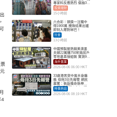
專家料反應熱烈 倡抽30
手
投資理財
15小時前
出
，
六合彩︱頭獎一注獨中
得1900萬 攪珠結果出爐
可
即刻入嚟對冧巴！
社會
13小時前
中國預製屋熱銷美澳墨
夫婦22萬購750呎兩房戶
零地基直接組裝 實測9個
月激讚
海外置業
股票
2026-08-06 06:00 HKT
3元
33歲港男突中風半身癱
瘓 母拖3日先報警 網民
震驚：執返條命係神蹟
自爆2個惡習｜Juicy叮
時事熱話
月
2026-08-06 08:19 HKT
4