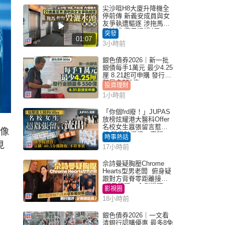
尖沙咀H8大廈升降機全
停前傳 新義安成員與女
友爭執遭驅逐 涉拖馬刑
毀被捕 警另通緝4男
突發
01:07
3小時前
銀色債券2026｜新一批
銀債每手1萬元 最少4.25
厘 8.21起可申購 發行金
額最多550億
投資理財
1小時前
「你個frd廢！」JUPAS
放榜炫耀港大醫科Offer
名校女生囂張留言惹眾
影像
怒 醫學院澄清：宣稱
時事熱話
「40.5分獲錄取」不符事
見
17小時前
實｜Juicy叮
佘詩曼疑胸壓Chrome
Hearts型男老闆 俯身疑
跟對方背脊零距離接觸
網民驚呼：企側邊唔
影視圈
得？
18小時前
銀色債券2026｜一文看
清銀行認購優惠 最多8免