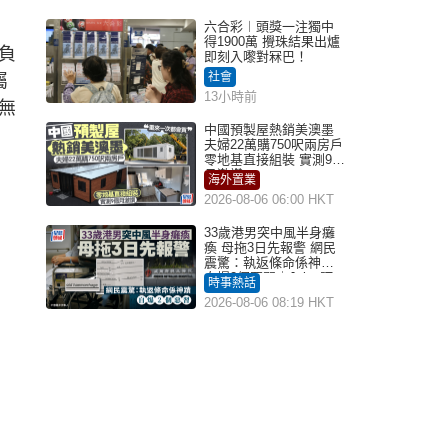
六合彩︱頭獎一注獨中
得1900萬 攪珠結果出爐
負
即刻入嚟對冧巴！
社會
屬
13小時前
無
中國預製屋熱銷美澳墨
夫婦22萬購750呎兩房戶
零地基直接組裝 實測9個
月激讚
海外置業
2026-08-06 06:00 HKT
33歲港男突中風半身癱
瘓 母拖3日先報警 網民
震驚：執返條命係神蹟
自爆2個惡習｜Juicy叮
時事熱話
2026-08-06 08:19 HKT