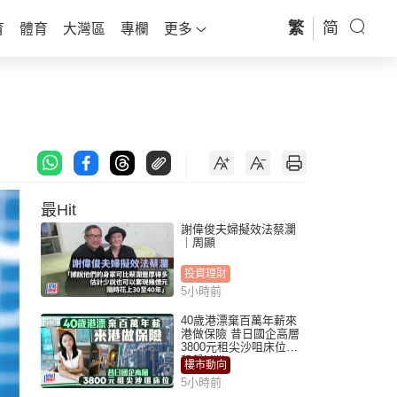
繁
简
育
體育
大灣區
專欄
更多
最Hit
謝偉俊夫婦擬效法蔡瀾
｜周顯
投資理財
5小時前
40歲港漂棄百萬年薪來
港做保險 昔日國企高層
3800元租尖沙咀床位｜
租盤Million
樓市動向
5小時前