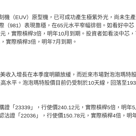
機（EUV）原型機，已可成功產生極紫外光，尚未生產
（981）表現靠穩，在65元水平窄幅徘徊。如看好中芯
.15元，實際槓桿3倍，明年10月到期。投資者如看淡中芯，
5元，實際槓桿3倍，明年7月到期。
美收入增長在本季度明顯放緩，而近來市場對泡泡瑪特
最高水平。泡泡瑪特股價目前仍受制於10天線，回落至19
23339」，行使價240.12元，實際槓桿5倍，明年5
證「22036」，行使價150.78元，實際槓桿4倍，明年