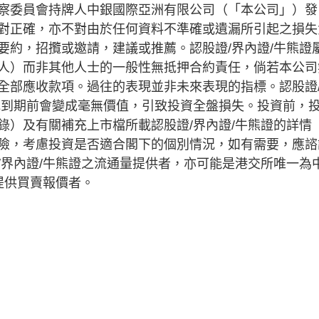
察委員會持牌人中銀國際亞洲有限公司（「本公司」）發
對正確，亦不對由於任何資料不準確或遺漏所引起之損失
要約，招攬或邀請，建議或推薦。認股證/界內證/牛熊證
人）而非其他人士的一般性無抵押合約責任，倘若本公司
全部應收款項。過往的表現並非未來表現的指標。認股證
或到期前會變成毫無價值，引致投資全盤損失。投資前，
錄）及有關補充上市檔所載認股證/界內證/牛熊證的詳情
險，考慮投資是否適合閣下的個別情況，如有需要，應諮
/界內證/牛熊證之流通量提供者，亦可能是港交所唯一為
提供買賣報價者。