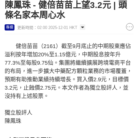
陳鳳珠 - 健倍苗苗上望3.2元 | 頭
條名家本周心水
更新時間：02:00 2025-12-01 HKT
專欄
健倍苗苗（2161）截至9月底止的中期股東應佔
溢利按年增加20%至1.15億元，中期股息按年升
77.3%至每股9.75仙。集團將繼續擴展跨境電商平台
的布局，進一步擴大中藥配方顆粒業務的市場覆蓋，
預期有助推動業績持續增長。買入價2.9元，目標價
3.2元，止蝕價2.75元。本文作者為獨立股評人，並
沒持有上述股票。
獨立股評人
陳鳳珠