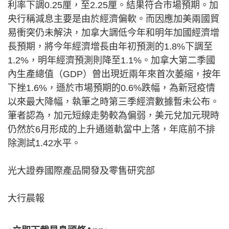
利率下調0.25厘，至2.25厘。結果符合市場預期。加
央行稱減息主要是由於經濟偏軟。而因應加美兩國貿
易衝突仍未解決，加拿大調低今年和明年加國經濟增
長預期，將今年經濟增長由年初預測的1.8%下調至
1.2%，明年經濟預測則降至1.1%。加拿大第二季國
內生產總值（GDP）曾出現近兩年來首次萎縮，按年
下挫1.6%，遜於市場預期的0.6%跌幅，為新冠疫情
以來最大降幅，執筆之時第三季經濟數據暫未公布。
筆者認為，加元短線走勢較為偏弱，美元兌加元現時
仍然於6月形成的上升通道軌當中上落，年底前不排
除測試1.42水平。
光大證券國際產品開發及零售研究部
大行晨報