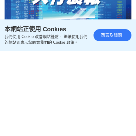
本網站正使用 Cookies
同意及關閉
我們使用 Cookie 改善網站體驗。 繼續使用我們
大行晨報 - 澳元有望再上試年內高
的網站即表示您同意我們的 Cookie 政策。
位｜大行晨報
更新時間：02:00 2025-11-20 HKT
專欄
美國ADP報告顯示美國10月就業情況不佳，數據
顯示截至11月1日的四周間，美國企業平均每周裁員
2500人。聯儲局官員稱，勞動力市場真實情況可能比
經濟數據顯示的更弱。美匯指數窄幅上落，外匯市場
交投較為淡靜。
澳洲央行在11月議息會議上決定將現金利率維持