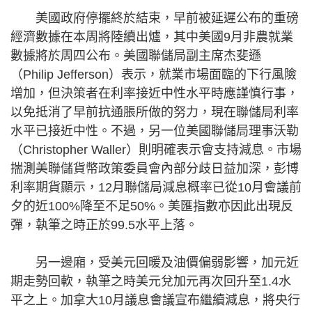
美國政府停擺終於結束，早前被延遲公布的重磅
經濟數據在本周將陸續出爐，其中美國9月非農就業
數據將於周四公布。美國聯儲局副主席杰斐遜
（Philip Jefferson）表示，就業市場面臨的下行風險
增加，但決策者在利率接近中性水平時應謹慎行事，
以免抵消了早前抗通脹所做的努力，現在聯儲局利率
水平已接近中性。不過，另一位美國聯儲局理事沃勒
（Christopher Waller）則明確表示會支持減息。市場
揣測美聯儲貨幣政策委員會內部分歧日益加深，彭博
利率期貨顯示，12月聯儲局減息概率已從10月會議前
夕的近100%降至不足50%。美匯指數亦因此出現反
彈，執筆之時正於99.5水平上落。
另一邊廂，受美元回暖及油價偏弱影響，加元近
期走勢回軟，執筆之時美元兌加元再次回升至1.4水
平之上。加拿大10月議息會議宣布繼續減息，將央行