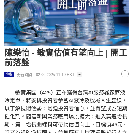
陳樂怡 - 敏實估值有望向上 | 開工
前落盤
更新時間：02:00 2025-11-10 HKT
專欄
敏實集團（425）宣布獲得台灣AI服務器廠商液
冷定單，將安排投資者參觀AI液冷及機械人生產線，
以了解技術優勢，增強投資者信心，並有望成為短期
催化劑。隨着新興業務應用場景擴大，進入高速增長
期，第二增長曲線料可帶動估值向上。目標價45元。
筆者為證監會持牌人，並無擁有上述建議股發行人之