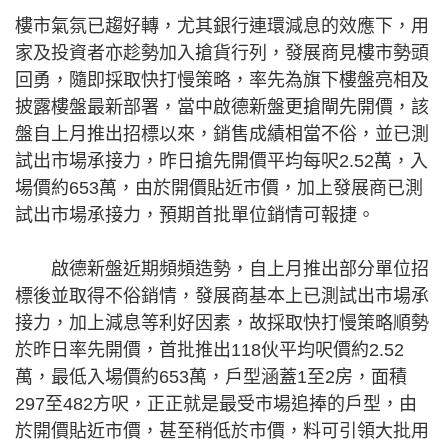
樓市氣氛已趨好轉，尤其銀行連環減息的效應下，用
家及投資者亦趁勢加入搶貨行列，發展商見樓市勢頭
回勇，隨即採取快打慢策略，率先為旗下樓盤亮相及
披露樓盤最新部署，當中啟德新盤更搶閘先開價，該
盤自上月推出招標以來，銷售成績相當不俗，並已測
試出市場承接力，昨日搶先開價平均每呎2.52萬，入
場價約653萬，由於開價貼近市價，加上發展商已測
試出市場承接力，預期首批單位銷情可報捷。
啟德新盤近期頻頻造勢，自上月推出部分單位招
標後並取得不俗銷情，發展商基本上已測試出市場承
接力，加上減息等利好因素，故採取快打慢策略順勢
於昨日率先開價，首批推出118伙平均呎價約2.52
萬，最低入場價約653萬，戶型涵蓋1至2房，面積
297至482方呎，正正就是最受市場追捧的戶型，由
於開價貼近市價，甚至稍低於市價，料可引領大批用