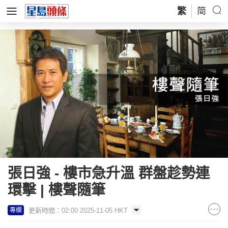
繁
简
張日強 - 樓市急升溫 群盤趁勢連
環擊 | 樓聲隨筆
更新時間：02:00 2025-11-05 HKT
專欄