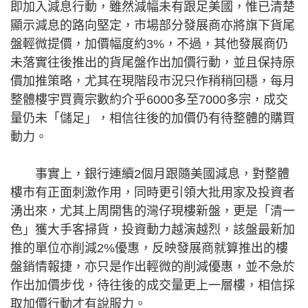
即加入減息行動，雖然減幅未有跟足美國，惟已清楚
顯示減息的路向堅定，市場部分發展商亦將旗下貨尾
盤輕微提價，加價幅度約3%，不過，其他發展商仍
未落實往後推出的貨尾盤作出加價行動，並且保持原
價加推策略，尤其在現階段市況只作稍稍回穩，每月
整體樓宇買賣宗數約介乎6000多至7000多宗，成交
量仍未「儲足」，相信往後的加價仍有待整體的購買
動力。
事實上，銀行連續2個月跟隨美國減息，對整體
樓市有正面刺激作用，同時更引領大批用家及投資者
湧出來，尤其上周開售的灣仔現樓新盤，更是「清一
色」獲大手客掃貨，投資動力越演越烈，該盤最新加
推的單位亦削減2%優惠，反映發展商就算推出的樓
盤銷情報捷，亦只是作出輕微的削減優惠，並不急於
作出加價步伐，待往後的成交量更上一層樓，相信採
取加價行動才有說服力。