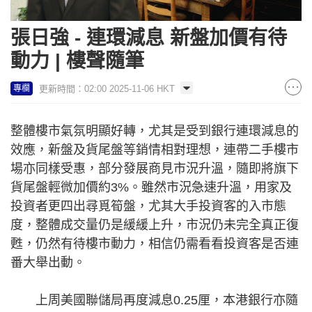
張日強 - 連環減息 新盤加價有待
動力 | 樓聲隨筆
更新時間：02:00 2025-11-06 HKT
專欄
整體樓市氣氛明顯好轉，尤其是受到銀行連環減息的
效應，新盤及貨尾盤等銷情相對理想，連帶二手樓市
場亦同樣受惠，部分發展商見市況升溫，隨即將旗下
貨尾盤輕微加價約3%。雖然市況急速升溫，用家及
投資者更四出尋覓筍盤，尤其大手投資客的入市態
度，整體成交量仍是緩緩上升，市況仍未完全真正復
甦，仍然有待樓市動力，相信仍需看看投資客是否連
番大舉出動。
上周美國聯儲局再度減息0.25厘，本港銀行亦隨