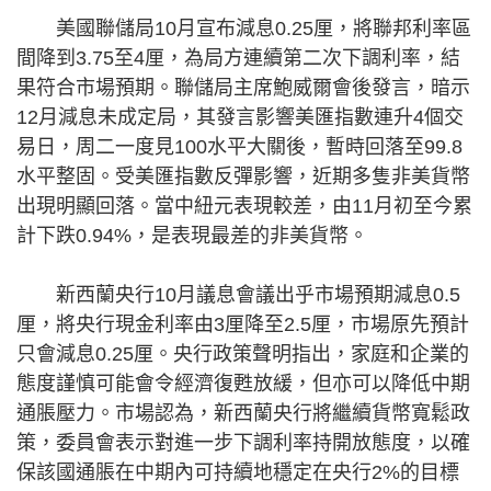
美國聯儲局10月宣布減息0.25厘，將聯邦利率區
間降到3.75至4厘，為局方連續第二次下調利率，結
果符合市場預期。聯儲局主席鮑威爾會後發言，暗示
12月減息未成定局，其發言影響美匯指數連升4個交
易日，周二一度見100水平大關後，暫時回落至99.8
水平整固。受美匯指數反彈影響，近期多隻非美貨幣
出現明顯回落。當中紐元表現較差，由11月初至今累
計下跌0.94%，是表現最差的非美貨幣。
新西蘭央行10月議息會議出乎市場預期減息0.5
厘，將央行現金利率由3厘降至2.5厘，市場原先預計
只會減息0.25厘。央行政策聲明指出，家庭和企業的
態度謹慎可能會令經濟復甦放緩，但亦可以降低中期
通脹壓力。市場認為，新西蘭央行將繼續貨幣寬鬆政
策，委員會表示對進一步下調利率持開放態度，以確
保該國通脹在中期內可持續地穩定在央行2%的目標