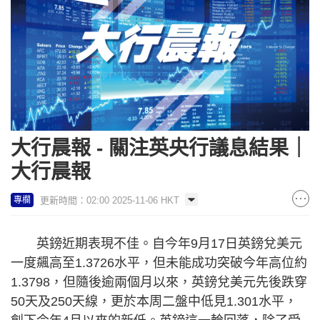
大行晨報 - 關注英央行議息結果｜
大行晨報
更新時間：02:00 2025-11-06 HKT
專欄
英鎊近期表現不佳。自今年9月17日英鎊兌美元
一度飆高至1.3726水平，但未能成功突破今年高位約
1.3798，但隨後逾兩個月以來，英鎊兌美元先後跌穿
50天及250天線，更於本周二盤中低見1.301水平，