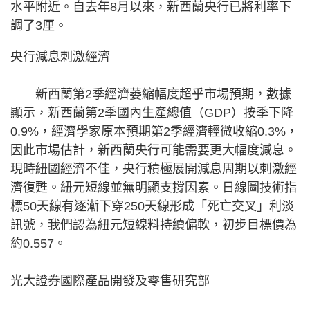
水平附近。自去年8月以來，新西蘭央行已將利率下
調了3厘。
央行減息刺激經濟
新西蘭第2季經濟萎縮幅度超乎市場預期，數據
顯示，新西蘭第2季國內生產總值（GDP）按季下降
0.9%，經濟學家原本預期第2季經濟輕微收縮0.3%，
因此市場估計，新西蘭央行可能需要更大幅度減息。
現時紐國經濟不佳，央行積極展開減息周期以刺激經
濟復甦。紐元短線並無明顯支撐因素。日線圖技術指
標50天線有逐漸下穿250天線形成「死亡交叉」利淡
訊號，我們認為紐元短線料持續偏軟，初步目標價為
約0.557。
光大證券國際產品開發及零售研究部