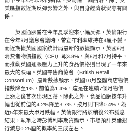
創下今年4月以來的新低。英鎊這一輪回落，除了受
美匯指數近期反彈影響之外，與自身經濟狀況亦有關
係。
英國通脹曾在今年夏季迎來小幅反彈，英倫銀行
在今年9月議息會議時，曾宣布利率維持在4厘不變。
而近期據英國國家統計局最新的數據顯示，英國9月
消費者物價指數（CPI）報3.8%，與8月和7月持平，
而推動英國通脹壓力上升的食品價格則出現了一年來
最大的跌幅。英國零售商協會（British Retail
Consortium）最新數據顯示，英國10月整體商店物價
指數降至1%，前值為1.4%，這是在連續7個月物價
上漲之後首次出現回落。除此之外，食品通脹按年升
幅也從前值的4.2%降至3.7%，按月則下降0.4%，為
近5年來最大單月跌幅。英倫銀行將於稍後公布議息
結果，執筆之時彭博利率期貨顯示，市場預計英倫銀
行減息0.25厘的概率約三成左右。