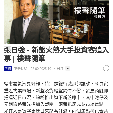
張日強 - 新盤火熱大手投資客追入
票 | 樓聲隨筆
更新時間：02:00 2025-10-14 HKT
專欄
樓市氣氛漸見好轉，特別是銀行減息的訊號，令買家
重返物業市場，新盤及貨尾盤銷情不俗，發展商隨即
把握近日市況，紛紛推出旗下新盤應市，其中灣仔及
元朗鐵路盤先後加入戰團，兩盤迅速成為市場焦點，
尤其入票數字更連日來顯著升溫，兩個焦點盤已合共