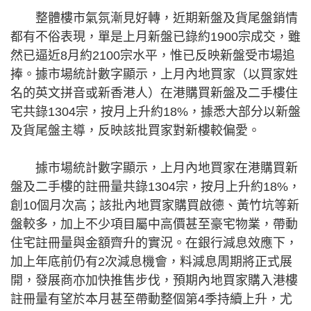
整體樓市氣氛漸見好轉，近期新盤及貨尾盤銷情
都有不俗表現，單是上月新盤已錄約1900宗成交，雖
然已逼近8月約2100宗水平，惟已反映新盤受市場追
捧。據市場統計數字顯示，上月內地買家（以買家姓
名的英文拼音或新香港人）在港購買新盤及二手樓住
宅共錄1304宗，按月上升約18%，據悉大部分以新盤
及貨尾盤主導，反映該批買家對新樓較偏愛。
據市場統計數字顯示，上月內地買家在港購買新
盤及二手樓的註冊量共錄1304宗，按月上升約18%，
創10個月次高；該批內地買家購買啟德、黃竹坑等新
盤較多，加上不少項目屬中高價甚至豪宅物業，帶動
住宅註冊量與金額齊升的實況。在銀行減息效應下，
加上年底前仍有2次減息機會，料減息周期將正式展
開，發展商亦加快推售步伐，預期內地買家購入港樓
註冊量有望於本月甚至帶動整個第4季持續上升，尤