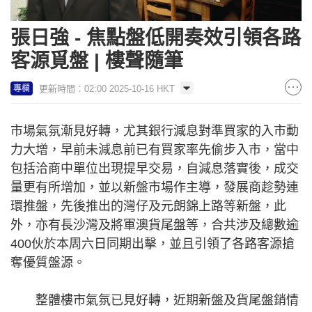
張日強 - 焦點盤低開奏效引領各路
客源覓盤 | 樓聲隨筆
更新時間：02:00 2025-10-16 HKT
專欄
市場氣氛漸見好轉，尤其銀行減息對準買家的入市動
力大增，早前未減息前已有買家率先偷步入市，當中
包括洽商中單位出現提早交易，自減息落實後，成交
量更有所增加，並以新盤市場作主導，發展商趁勢連
環推盤，先後推出的灣仔及元朗錦上路等新盤，此
外，亦有長沙灣及將軍澳貨尾盤等，合共涉及總數逾
400伙於本周六日同期出擊，並且引領了各路客源搶
奪優質盤源。
整體樓市氣氛已見好轉，近期新盤及貨尾盤銷情