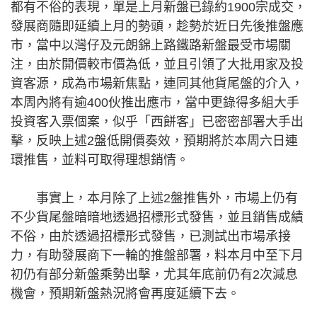
都有不俗的表現，單是上月新盤已錄約1900宗成交，
發展商隨即延續上月的勢頭，趁勢於近日先後推盤應
市，當中以灣仔及元朗錦上路鐵路新盤最受市場關
注，由於開價較市價為低，並且引領了大批用家及投
資客源，成為市場新焦點，連同其他貨尾盤的介入，
本周內將有逾400伙推出應市，當中更錄得多組大手
投資客入票個案，似乎「西餅客」已密密部署大手出
擊，反映上述2盤低開價奏效，預期將於本周六日連
環推售，並料可取得理想銷情。
事實上，本月除了上述2盤推售外，市場上仍有
不少貨尾盤暗暗地透過招標形式發售，並且銷售成績
不俗，由於透過招標形式發售，已測試出市場承接
力，有助發展商下一輪的推盤部署，料本月中至下月
初仍有部分新盤乘勢出擊，尤其年底前仍有2次減息
機會，預期新盤熱況將會再度延續下去。