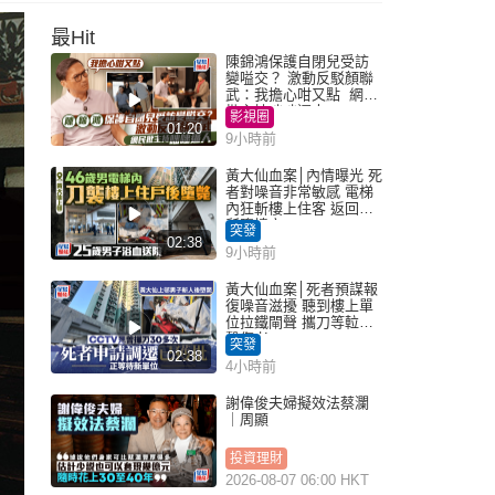
最Hit
陳錦鴻保護自閉兒受訪
變嗌交？ 激動反駁顏聯
武：我擔心咁又點 網民
批主持咄咄逼人
影視圈
01:20
9小時前
黃大仙血案│內情曝光 死
者對噪音非常敏感 電梯
內狂斬樓上住客 返回住
所墮樓亡
突發
02:38
9小時前
黃大仙血案│死者預謀報
復噪音滋擾 聽到樓上單
位拉鐵閘聲 攜刀等𨋢伏
擊傷者
突發
02:38
4小時前
謝偉俊夫婦擬效法蔡瀾
｜周顯
投資理財
2026-08-07 06:00 HKT