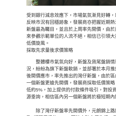
受到銀行減息效應下，市場氣氛漸見好轉，
反映市況有回穩跡象，發展商亦把握近期熱
新盤最為矚目，並且於上周率先開價，由於
來參觀示範單位的人流不絕，相信已引領大
低價旋風。
採取先求量後求價策略
整體樓市氣氛向好，新盤及貨尾盤銷情理
況，紛紛為旗下新盤軟銷，並部署於本月推
後開價應市，率先推出的灣仔新盤，由於區
一個新盤更搶先開價，發展商採取低價策略，
低約5%，加上提供的付款條件吸引，對投
源垂詢，相信區內另一個新盤將於極短期內
除了灣仔新盤率先開價外，元朗錦上路鐵路