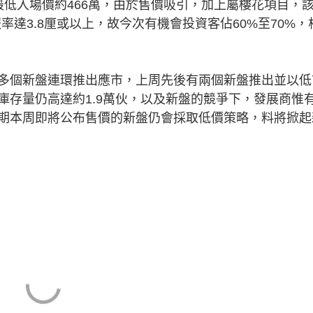
最低入場價約466萬，由於售價吸引，加上屬樓花項目，
報率達3.8厘或以上，故今次有機會投資客佔60%至70%，
個新盤連環推出應市，上周先後有兩個新盤推出並以低
庫存量仍高達約1.9萬伙，以及新盤的競爭下，發展商惟
期本周即將公布售價的新盤仍會採取低價策略，料將掀起