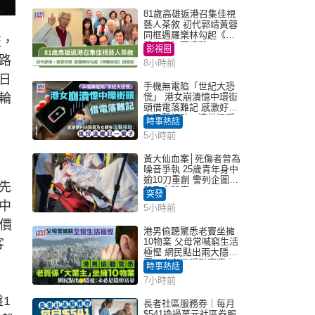
81歲高雄返港召集佳視
藝人茶敘 初代郭靖黃蓉
同框遇羅樂林勾起《神
交，
鵰俠侶》回憶殺
影視圈
路
8小時前
日
手機無電陷「世紀大恐
輪
慌」 港女崩潰憶中環街
頭借電落難記 感激好心
人溫馨相助：這份溫暖
時事熱話
記一輩子｜Juicy叮
5小時前
黃大仙血案│死傷者曾為
噪音爭執 25歲青年身中
逾10刀重創 警列企圖謀
先
殺及自殺案
突發
中
5小時前
市價
港男偷聽驚悉老竇坐擁
10物業 父母常喊窮生活
客
極慳 網民點出兩大隱
憂：未必是隱形富豪｜
時事熱話
Juicy叮
7小時前
1
長者社區服務券｜每月
$541換過萬元社區券服