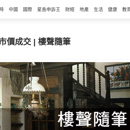
時
中國
國際
星島申訴王
財經
地產
生活
健康
教
市價成交 | 樓聲隨筆