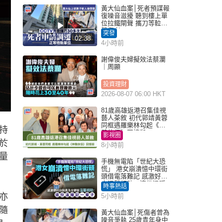
黃大仙血案│死者預謀報
復噪音滋擾 聽到樓上單
位拉鐵閘聲 攜刀等𨋢伏
擊傷者
突發
02:38
4小時前
謝偉俊夫婦擬效法蔡瀾
｜周顯
投資理財
2026-08-07 06:00 HKT
81歲高雄返港召集佳視
藝人茶敘 初代郭靖黃蓉
同框遇羅樂林勾起《神
持
鵰俠侶》回憶殺
影視圈
於
8小時前
量
手機無電陷「世紀大恐
慌」 港女崩潰憶中環街
頭借電落難記 感激好心
人溫馨相助：這份溫暖
時事熱話
記一輩子｜Juicy叮
亦
5小時前
隨
黃大仙血案│死傷者曾為
噪音爭執 25歲青年身中