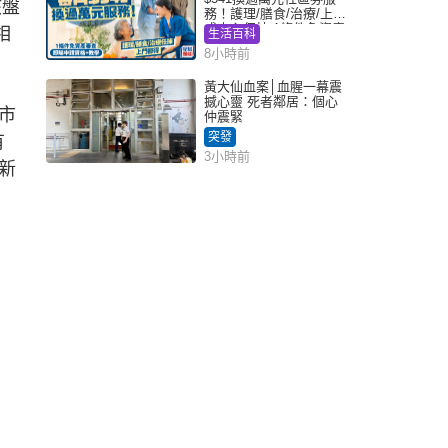
該盤
務！護理/膳食/治療/上門
或中心任揀 1條件免資產
相
生活百科
審查（附申請資格及教
8小時前
學）
黃大仙血案│血腥一幕震
撼心靈 死者鄰居：個心
市
仲震緊
突發
有
3小時前
新