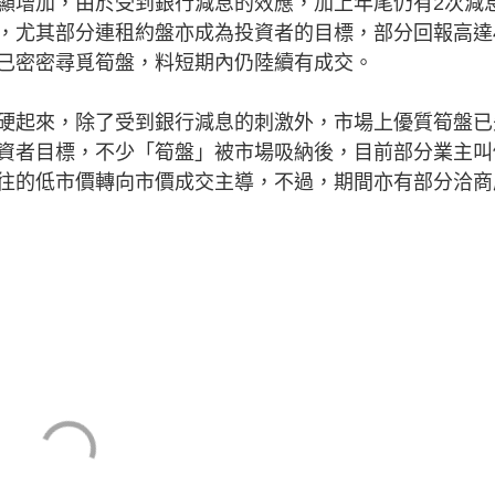
顯增加，由於受到銀行減息的效應，加上年尾仍有2次減
，尤其部分連租約盤亦成為投資者的目標，部分回報高達
已密密尋覓筍盤，料短期內仍陸續有成交。
起來，除了受到銀行減息的刺激外，市場上優質筍盤已
資者目標，不少「筍盤」被市場吸納後，目前部分業主叫
往的低市價轉向市價成交主導，不過，期間亦有部分洽商