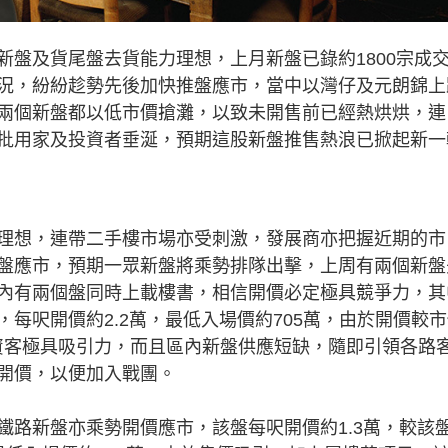
新盤及貨尾盤去貨能力理想，上月新盤已錄約1800宗成
況，紛紛趁勢先後加快推盤應市，當中以灣仔及元朗錦上
兩個新盤都以低市價搶灘，以致未開售前已經熱烘烘，連
批用家及投資者垂涎，預期這股新盤推售熱浪已掀起新一
想，連帶二手樓市場亦受刺激，發展商亦把握近期的市
盤應市，預期一眾新盤將乘勢排隊出擊，上周有兩個新盤
內有兩個盤同時上載樓書，相信開價必定極具競爭力，其
每呎開價約2.2萬，最低入場價約705萬，由於開價較
資客極具吸引力，而且區內新盤供應短缺，隨即引領各路
開價，以便加入戰團。
新盤亦乘勢開價應市，該盤每呎開價約1.3萬，較該盤