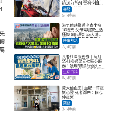
息
逾10刀重創 警列企圖謀
殺及自殺案
4
突發
5小時前
港男偷聽驚悉老竇坐擁
10物業 父母常喊窮生活
先
極慳 網民點出兩大隱
憂：未必是隱形富豪｜
時事熱話
價
Juicy叮
7小時前
屬
長者社區服務券｜每月
$541換過萬元社區券服
務！護理/膳食/治療/上門
或中心任揀 1條件免資產
生活百科
審查（附申請資格及教
8小時前
學）
黃大仙血案│血腥一幕震
撼心靈 死者鄰居：個心
仲震緊
突發
3小時前