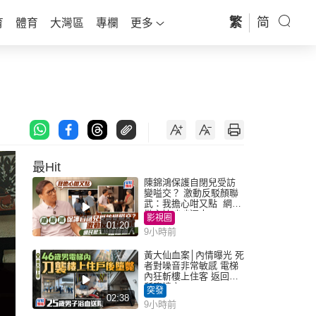
繁
简
育
體育
大灣區
專欄
更多
最Hit
陳錦鴻保護自閉兒受訪
變嗌交？ 激動反駁顏聯
武：我擔心咁又點 網民
批主持咄咄逼人
影視圈
01:20
9小時前
黃大仙血案│內情曝光 死
者對噪音非常敏感 電梯
內狂斬樓上住客 返回住
所墮樓亡
突發
02:38
9小時前