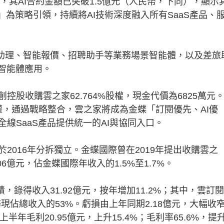
其AI合約金額已突破1.5億元（人民幣，下同），顯示
」為策略引領，持續將AI技術深度融入所有SaaS產品、
助理、智能報價、招聘助手等業務場景智能體，以及差旅
智能體應用。
收購雲之家62.764%股權，現金代價為6825萬元
股權，通過戰略整合，雲之家將成為金蝶「訂閱優先、AI優
線SaaS產品提供統一的AI與協同入口。
016年分拆獨立。金蝶國際曾在2019年提出收購雲之
6億元，佔金蝶國際年收入的1.5%至1.7%。
錄得收入31.92億元，按年增加11.2%；其中，雲訂
業務現佔總收入的53%。虧損由上年同期2.18億元，大幅收
上半年毛利20.95億元，上升15.4%；毛利率65.6%，提