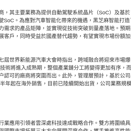
，其主要業務為提供自動駕駛系統晶片（SoC）及基於
駛SoC。為應對汽車智能化帶來的機遇，黑芝麻智能打造
力需求的產品矩陣，並實現從技術突破到量產落地。預期
展客戶，同時受益於國產替代趨勢，有望實現市場份額加
屆世界新能源汽車大會時指出，跨域融合將迎來市場爆
駕駛技術將進入成熟期，整個產業鏈分工將變得更加有序，
户認可的廠商將突圍而出。此外，管理層預計，基於公司
年下半年起在海外銷售，目前已陸續開始出貨，公司業務規
業應用引領者雲深處科技達成戰略合作。雙方將圍繞具
與國際市場拓展三大方向展開深度合作，攜手推進高性能