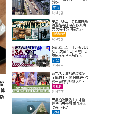
暫避
突發
6小時前
星島申訴王 | 商務位降級
特選經濟艙 無法照顧病
妻 港男不滿國泰安排
申訴熱話
4小時前
破紀錄高溫︱上水錄39.8
度 天文台：自1980年代
設氣象站以來境內最高
紀錄
社會
01:02
8小時前
前TVB女星彭翔翎轉做
全職的士司機 日賺2千指
終有錢買衫扮靚 入行9年
智
被封翻版林夏薇
影視圈
高算
6小時前
勁
天氣極端酷熱︱大埔船
灣行山男暈倒 直升機送
院途中不治
突發