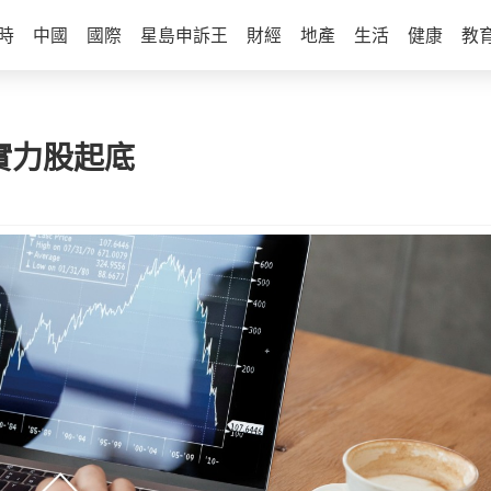
時
中國
國際
星島申訴王
財經
地產
生活
健康
教
 實力股起底