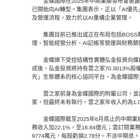
金蝶國際在2025年中期業績發布會披露，
已開始向AI轉型。集團表示，正以「AI優先
及營運流程，致力於以AI重構企業管理。
集團目前已推出或正在布局包括BOSS
理、智能經營分析、AI記帳等營運與財務類
金蝶旗下受控結構性實體弘金投資向蝶創控股
成後，弘金投資將持有雲之家70.3013%
先」生態體系的核心協同平台，為金蝶國際全
雲之家前身為金蝶國際的附屬公司，並於2
家，但最終未有執行。雲之家年收入約為1.0
金蝶國際截至2025年6月底止的中期業績，
務收入加22.1%，至16.84億元；雲訂閱
9774萬元，每股虧損2.78分。不派中期息。