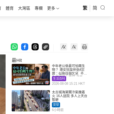
繁
简
育
體育
大灣區
專欄
更多
最Hit
中年老公係最可怕嘅生
物？ 港女狂踩伴侶4宗
罪：似拖住個乞兒 不解
為何經常去廁所 網民一
生活百科
語道破
2026-08-08 15:21 HKT
太古城海棠閣冷氣機着
火 16人送院 多人上天台
暫避
突發
6小時前