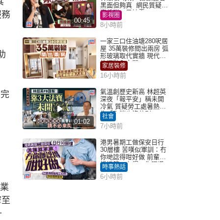
其
黑面但夠真 網民質疑：
真係咁一早被雪
服務
影視圈
00:45
8小時前
一家三口住油塘280呎居
屋 35萬裝修間出兩房 弧
助
形玻璃取代實牆 現代神
枱櫃融入玄關
家居裝修
16小時前
氣溫創歷史新高 林超英
。完
深夜「報平安」稱未開
冷氣 質疑勞工處暑熱警
告「取消也沒分別」
社會
01:02
7小時前
港男暑期工做保安日行
30層樓 苦嘆似軍訓：冇
你哋諗得咁好做 前輩傳
授搵筍工心得：你唔識
時事熱話
揀盤啫｜Juicy叮
6小時前
閱業
窄至
升