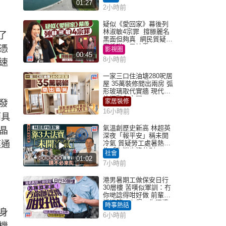
01:27
2小時前
疑似《愛回家》幕後列
林淑敏4宗罪 撐滕麗名
了
黑面但夠真 網民質疑：
真係咁一早被雪
憑
影視圈
00:45
8小時前
速
一家三口住油塘280呎居
屋 35萬裝修間出兩房 弧
形玻璃取代實牆 現代神
枱櫃融入玄關
家居裝修
發
16小時前
而具
氣溫創歷史新高 林超英
晶
深夜「報平安」稱未開
模通
冷氣 質疑勞工處暑熱警
告「取消也沒分別」
社會
01:02
7小時前
港男暑期工做保安日行
30層樓 苦嘆似軍訓：冇
你哋諗得咁好做 前輩傳
授搵筍工心得：你唔識
時事熱話
揀盤啫｜Juicy叮
身
6小時前
機