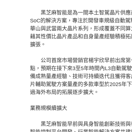
黑芝麻智能是為一間本土智駕晶片供應商
SoC的解決方案，專注於開發車規級自動駕
華山與武當兩大晶片系列，形成覆蓋不同算
藉其性價比晶片產品和自身量產經驗積極拓
擴張。
公司首席市場營銷官楊宇欣早前出席第七
點，預期在接下來3至5年時間內L3自動
備成熟量產經驗、技術可持續迭代且獲得客
片輔助駕駛方案量產的多款車型於2025
過海外布局的拓展逐步擴大。
業務規模續擴大
黑芝麻智能早前與具身智能創新技術與行
智能控制平台開發、行業智能解決方案共建