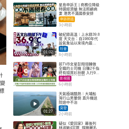
星島申訴王 | 商務位降級
特選經濟艙 無法照顧病
妻 港男不滿國泰安排
申訴熱話
3小時前
破紀錄高溫︱上水錄39.8
度 天文台：自1980年代
設氣象站以來境內最高
紀錄
社會
01:02
8小時前
前TVB女星彭翔翎轉做
全職的士司機 日賺2千指
終有錢買衫扮靚 入行9年
計
被封翻版林夏薇
影視圈
能變
6小時前
標
天氣極端酷熱︱大埔船
灣行山男暈倒 直升機送
院途中不治
突發
01:27
2小時前
疑似《愛回家》幕後列
林淑敏4宗罪 撐滕麗名