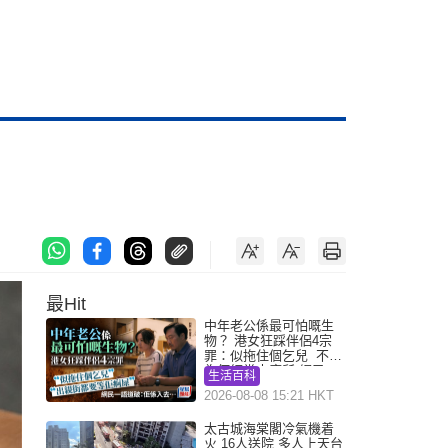
最Hit
中年老公係最可怕嘅生
物？ 港女狂踩伴侶4宗
罪：似拖住個乞兒 不解
為何經常去廁所 網民一
生活百科
語道破
2026-08-08 15:21 HKT
太古城海棠閣冷氣機着
火 16人送院 多人上天台