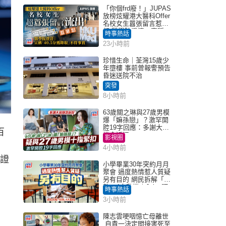
「你個frd廢！」JUPAS
放榜炫耀港大醫科Offer
名校女生囂張留言惹眾
怒 醫學院澄清：宣稱
時事熱話
「40.5分獲錄取」不符事
23小時前
實｜Juicy叮
珍惜生命｜荃灣15歲少
年墮樓 事前曾報警預告
昏迷送院不治
突發
8小時前
63歲關之琳與27歲男模
爆「嫲孫戀」？激罕開
腔19字回應：多謝大家
百
掛念近況
影視圈
4小時前
為證
小學畢業30年突約月月
聚會 過度熱情惹人質疑
另有目的 網民拆解「扮
熟」4大動機｜Juicy叮
時事熱話
3小時前
陳志雲哽咽憶亡母離世
自責一決定間接害死至