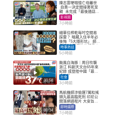
陳志雲哽咽憶亡母離世
自責一決定間接害死至
親 未完成「最後通話」
一生遺憾
影視圈
7小時前
細單位榨乾每吋空間易
踩雷？ 暗藏入住半年必
後悔「5大隱形坑」 師傅
傳授6字家居裝修錦囊｜
時事熱話
Juicy叮
5小時前
颱風白海豚｜周日吹襲
浙江 料創天文台65年來
紀錄 成登陸中國「最長
途颱風」
社會
00:58
3小時前
馬航機師涉偷運7萬粒搖
頭丸最高臨死刑 印尼公
開落網過程片 大安旨意
豈料敗露
即時國際
00:34
7小時前