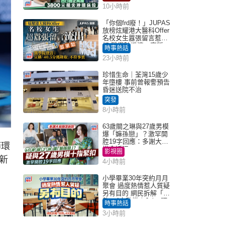
10小時前
「你個frd廢！」JUPAS
放榜炫耀港大醫科Offer
名校女生囂張留言惹眾
怒 醫學院澄清：宣稱
時事熱話
「40.5分獲錄取」不符事
23小時前
實｜Juicy叮
珍惜生命｜荃灣15歲少
年墮樓 事前曾報警預告
昏迷送院不治
突發
8小時前
63歲關之琳與27歲男模
爆「嫲孫戀」？激罕開
腔19字回應：多謝大家
節環
掛念近況
影視圈
新
4小時前
小學畢業30年突約月月
聚會 過度熱情惹人質疑
另有目的 網民拆解「扮
熟」4大動機｜Juicy叮
時事熱話
3小時前