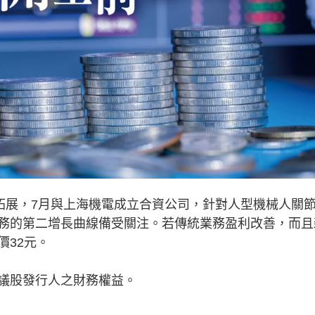
展，7月與上海機電成立合資公司，針對人型機械人關
務的第二增長曲線備受關注。若傳統業務盈利改善，而且
價32元。
議股發行人之財務權益。