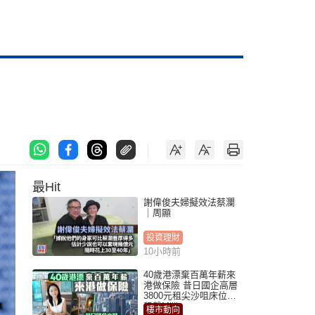
最Hit
謝偉俊夫婦擬效法蔡瀾
｜周顯
投資理財
10小時前
40歲港漂棄百萬年薪來
港做保險 昔日國企高層
3800元租尖沙咀床位｜
租盤Million
樓市動向