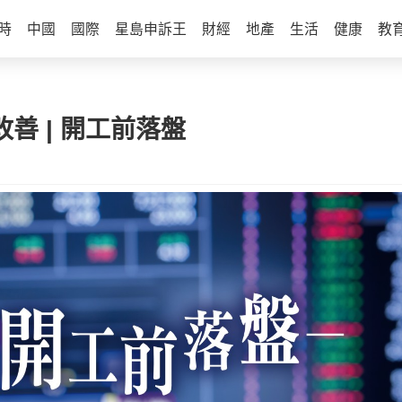
時
中國
國際
星島申訴王
財經
地產
生活
健康
教
善 | 開工前落盤