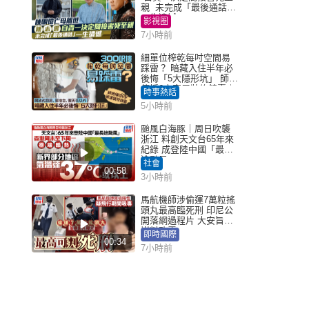
親 未完成「最後通話」
一生遺憾
影視圈
7小時前
細單位榨乾每吋空間易
踩雷？ 暗藏入住半年必
後悔「5大隱形坑」 師傅
傳授6字家居裝修錦囊｜
時事熱話
Juicy叮
5小時前
颱風白海豚｜周日吹襲
浙江 料創天文台65年來
紀錄 成登陸中國「最長
途颱風」
社會
00:58
3小時前
馬航機師涉偷運7萬粒搖
頭丸最高臨死刑 印尼公
開落網過程片 大安旨意
豈料敗露
即時國際
00:34
7小時前