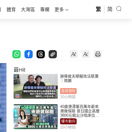
繁
简
育
體育
大灣區
專欄
更多
最Hit
謝偉俊夫婦擬效法蔡瀾
｜周顯
投資理財
10小時前
40歲港漂棄百萬年薪來
港做保險 昔日國企高層
3800元租尖沙咀床位｜
租盤Million
樓市動向
10小時前