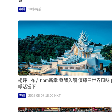
資
10小時前
專欄
楊崢 - 布吉hom新章 發酵入饌 演繹三世界風味 |
崢活當下
2026-08-07 18:00 HKT
專欄