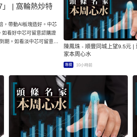
7」 | 窩輪熱炒特
數倍，帶動AI板塊造好。中芯
固。如看好中芯可留意認購證
2月到期。如看淡中芯可留意認
陳鳳珠 - 順豐同城上望9.5元 |
。 路透報道，阿里巴巴
家本周心水
分成規定，具體收益分成比例
10小時前
專欄