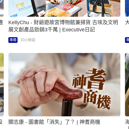
應
KellyChu - 財爺遊故宮博物館兼掃貨 古埃及文明
展文創產品勁銷3千萬 | Executive日記
10小時前
專欄
投
關志康 - 圖書館「消失」了？ | 神耆商機