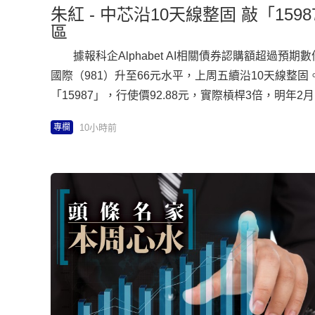
朱紅 - 中芯沿10天線整固 敲「1598
區
據報科企Alphabet AI相關債券認購額超過預期
國際（981）升至66元水平，上周五續沿10天線整
「15987」，行使價92.88元，實際槓桿3倍，明年
沽證「15988」，行使價50.88元，實際槓桿2倍
10小時前
專欄
（9988）計劃在其開源模型條款中，加入商用收益
則仍在