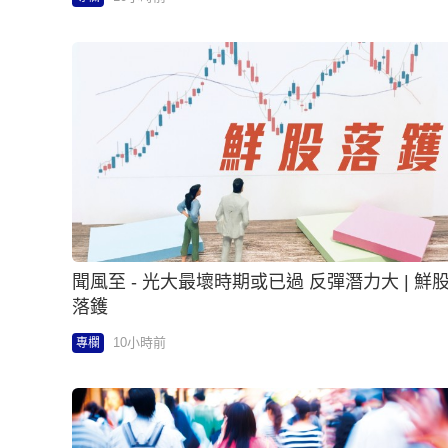
聞風至 - 光大最壞時期或已過 反彈潛力大 | 鮮
落鑊
10小時前
專欄