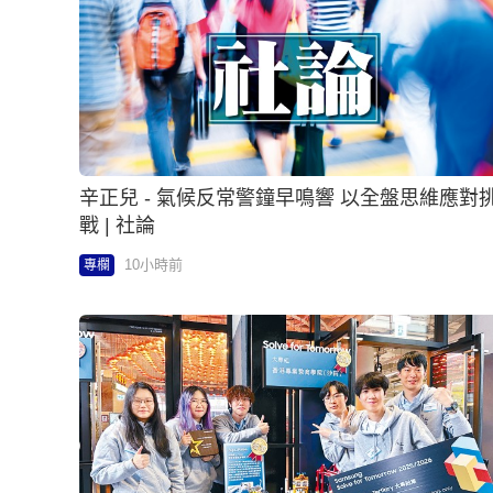
辛正兒 - 氣候反常警鐘早鳴響 以全盤思維應對
戰 | 社論
10小時前
專欄