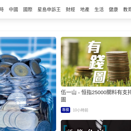
時
中國
國際
星島申訴王
財經
地產
生活
健康
教
伍一山 - 恒指25000關料有支持
圖
10小時前
專欄