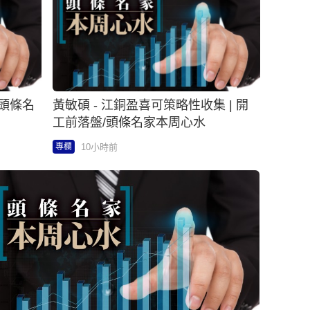
 頭條名
黃敏碩 - 江銅盈喜可策略性收集 | 開
工前落盤/頭條名家本周心水
10小時前
專欄