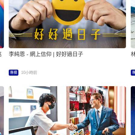
挑
李純恩 - 網上信仰 | 好好過日子
林
10小時前
專欄