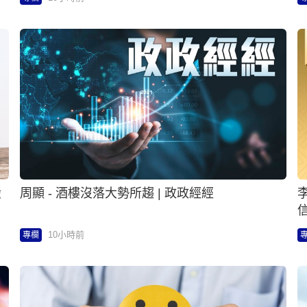
股
周顯 - 酒樓沒落大勢所趨 | 政政經經
10小時前
專欄