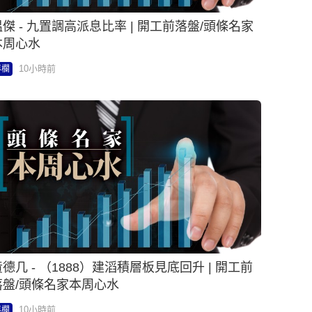
温傑 - 九置調高派息比率 | 開工前落盤/頭條名家
本周心水
10小時前
專欄
德几 - （1888）建滔積層板見底回升 | 開工前
落盤/頭條名家本周心水
10小時前
專欄