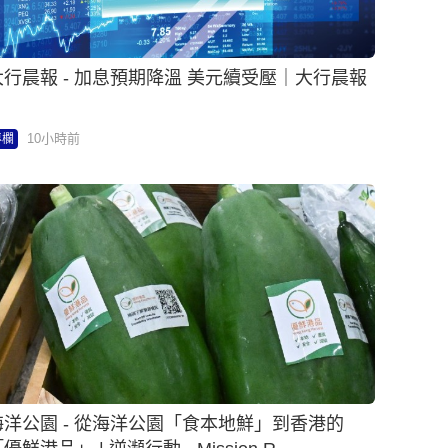
大行晨報 - 加息預期降溫 美元續受壓｜大行晨報
10小時前
專欄
海洋公園 - 從海洋公園「食本地鮮」到香港的