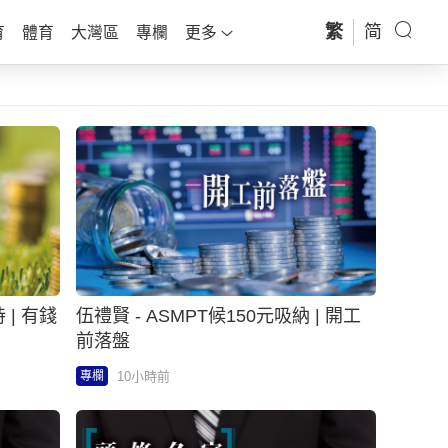
繁
简
育
體育
大灣區
專欄
更多
 | 有錢
伍禮賢 - ASMPT候150元吸納 | 開工
前落盤
10小時前
專欄