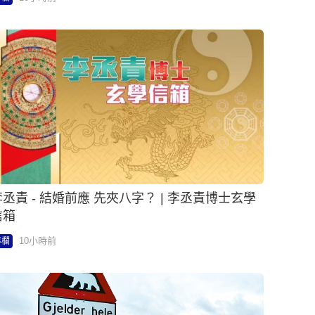
李丞責 - 結婚前應 先夾八字？ | 李丞責博士玄學
信箱
10小時前
專欄