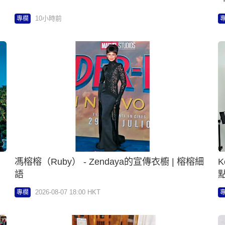
「
10小時前
專欄
馮榕榕（Ruby） - Zendaya的宣傳衣櫥 | 榕榕細
K
語
點
2026-08-07 18:00 HKT
專欄