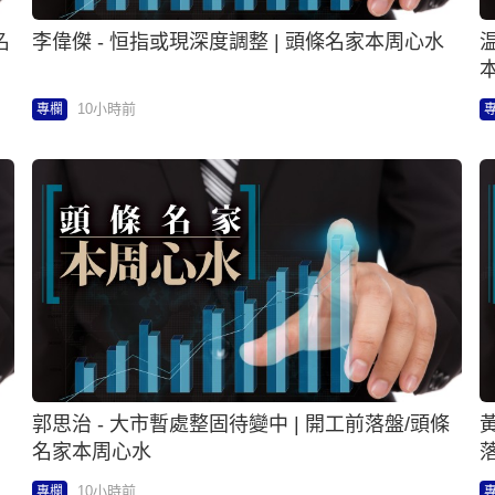
名
李偉傑 - 恒指或現深度調整 | 頭條名家本周心水
10小時前
專欄
名
郭思治 - 大市暫處整固待變中 | 開工前落盤/頭條
黃
名家本周心水
10小時前
專欄