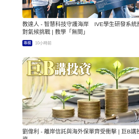
教達人 - 智慧科技守護海岸 IVE學生研發系統
對氣候挑戰 | 教學「無間」
10小時前
專欄
劉偉利 - 離岸信託與海外保單齊受衝擊 | 巨B講