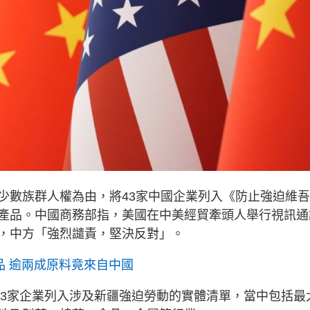
少數族群人權為由，將43家中國企業列入《防止強迫維
產品。中國商務部指，美國在中美經貿牽頭人舉行視訊通
，中方「強烈譴責，堅決反對」。
品 逾兩成原料竟來自中國
43家企業列入涉及新疆強迫勞動的實體清單，當中包括最