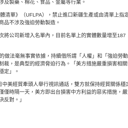
涉及製藥、棉花、食品、金屬等行業。
實體清單》（UFLPA），禁止進口新疆生產或由清單上指
商品不涉及強迫勞動製造。
次將公司新增入名單內，目前名單上的實體數量增至187
國的做法毫無事實依據，持續借所謂「人權」和「強迫勞
制裁，是典型的經濟脅迫行為。「美方措施嚴重損害相關
穩定」。
0日中美經貿牽頭人舉行視訊通話，雙方就保持經貿關係穩
僅僅時隔一天，美方即出台損害中方利益的惡劣措施，嚴
決反對。」