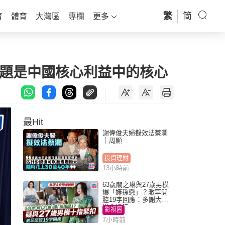
繁
简
育
體育
大灣區
專欄
更多
問題是中國核心利益中的核心
最Hit
謝偉俊夫婦擬效法蔡瀾
｜周顯
投資理財
13小時前
63歲關之琳與27歲男模
爆「嫲孫戀」？激罕開
腔19字回應：多謝大家
掛念近況
影視圈
7小時前