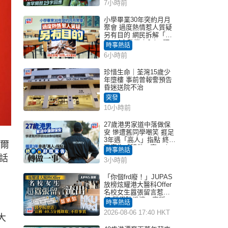
7小時前
小學畢業30年突約月月
聚會 過度熱情惹人質疑
另有目的 網民拆解「扮
熟」4大動機｜Juicy叮
時事熱話
6小時前
珍惜生命｜荃灣15歲少
年墮樓 事前曾報警預告
昏迷送院不治
突發
10小時前
27歲港男家道中落做保
安 慘遭舊同學嘲笑 捱足
3年遇「高人」指點 終辭
吾爾
職宣告「轉做一事」｜
時事熱話
Juicy叮
話
3小時前
「你個frd廢！」JUPAS
放榜炫耀港大醫科Offer
名校女生囂張留言惹眾
怒 醫學院澄清：宣稱
時事熱話
「40.5分獲錄取」不符事
2026-08-06 17:40 HKT
實｜Juicy叮
大