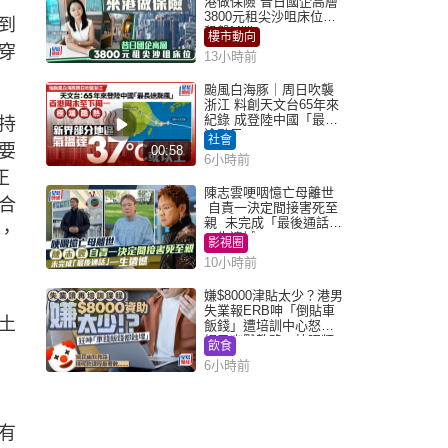
港做保險 昔日國企高層
3800元租尖沙咀床位｜
到
租盤Million
樓市動向
穿
13小時前
颱風白海豚｜周日吹襲
浙江 料創天文台65年來
紀錄 成登陸中國「最長
持
途颱風」
社會
要
00:58
6小時前
正
陳志雲哽咽憶亡母離世
合
自責一決定間接害死至
親 未完成「最後通話」
，
一生遺憾
影視圈
10小時前
嫌$8000津貼太少？港男
失業報ERB呻「倒貼車
土
飯錢」遭培訓中心怒轟
網民幽默教路：揀呢類
飲食
課程唔會蝕...
6小時前
有