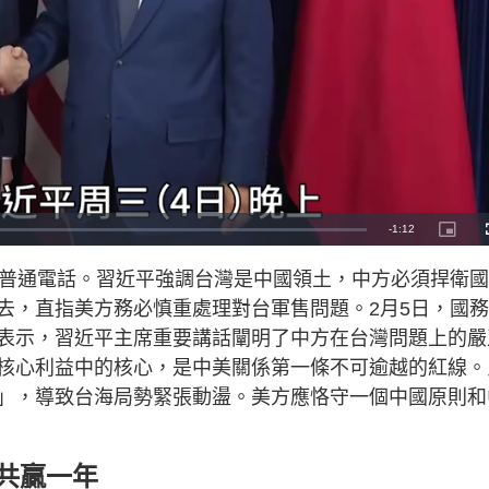
R
-
1:12
P
i
c
e
t
朗普通電話。習近平強調台灣是中國領土，中方必須捍衛
u
r
m
e
去，直指美方務必慎重處理對台軍售問題。2月5日，國
-
i
a
n
表示，習近平主席重要講話闡明了中方在台灣問題上的嚴
-
P
i
核心利益中的核心，是中美關係第一條不可逾越的紅線。
i
c
t
」，導致台海局勢緊張動盪。美方應恪守一個中國原則和
n
u
r
e
i
n
作共贏一年