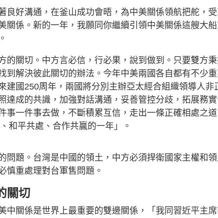
g
著良好溝通，在釜山成功會晤，為中美關係領航把舵，受
T
美關係。新的一年，我願同你繼續引領中美關係這艘大船
i
。
m
方的關切。中方言必信，行必果，說到做到。只要雙方秉
e
找到解決彼此關切的辦法。今年中美兩國各自都有不少重
來建國250周年，兩國將分別主辦亞太經合組織領導人非
照達成的共識，加強對話溝通，妥善管控分歧，拓展務實
件事一件事去做，不斷積累互信，走出一條正確相處之道
重、和平共處、合作共贏的一年」。
的問題。台灣是中國的領土，中方必須捍衛國家主權和領
必慎重處理對台軍售問題。
的關切
美中關係是世界上最重要的雙邊關係，「我同習近平主席