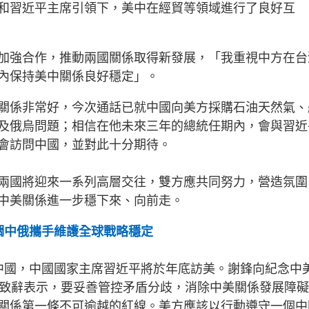
和習近平主席引領下，美中在經貿等領域進行了良好互
加強合作，推動兩國關係取得新發展，「我重視中方在台
內保持美中關係良好穩定」。
關係非常好，今次通話已就中國向美方採購石油天然氣、
及俄烏問題；相信在他未來三年的總統任期內，會與習近
會訪問中國，並對此十分期待。
兩國將迎來一系列高層交往，雙方應共同努力，營造氛圍
中美關係進一步穩下來、向前走。
調中俄攜手維護全球戰略穩定
中國，中國國家主席習近平將於年底訪美。謝鋒向紀念中
頻致辭表示，要妥善管控矛盾分歧，消除中美關係發展障
關係第一條不可逾越的紅線。美方應該以行動遵守一個中