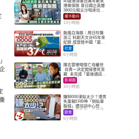
40歲港漂棄百萬年薪來
港做保險 昔日國企高層
3800元租尖沙咀床位｜
租盤Million
定
樓市動向
13小時前
颱風白海豚｜周日吹襲
浙江 料創天文台65年來
紀錄 成登陸中國「最長
途颱風」
社會
00:58
6小時前
動」
陳志雲哽咽憶亡母離世
企
自責一決定間接害死至
親 未完成「最後通話」
一生遺憾
影視圈
10小時前
定
嫌$8000津貼太少？港男
重
失業報ERB呻「倒貼車
飯錢」遭培訓中心怒轟
網民幽默教路：揀呢類
飲食
課程唔會蝕...
6小時前