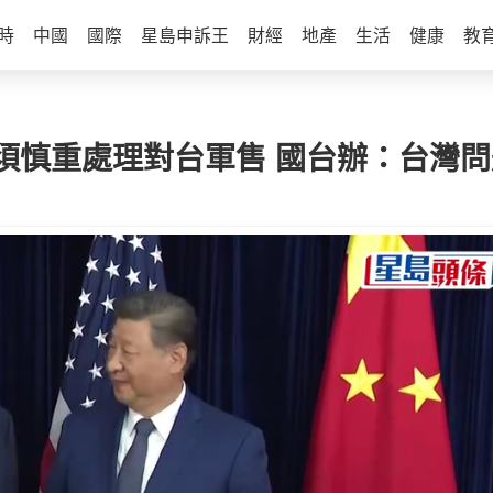
時
中國
國際
星島申訴王
財經
地產
生活
健康
教
須慎重處理對台軍售 國台辦：台灣