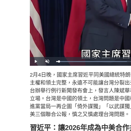
L
P
U
o
l
n
a
a
m
d
y
u
2月4日晚，國家主席習近平同美國總統特
e
t
d
e
:
主權和領土完整，永遠不可能讓台灣分裂出
4
0
.
台辦舉行例行新聞發布會上，發言人陳斌華
9
1
立場。台灣是中國的領土，台灣問題是中國
%
進黨當局一再企圖「倚外謀獨」「以武謀獨
美三個聯合公報，慎之又慎處理台灣問題。
習近平：讓2026年成為中美合