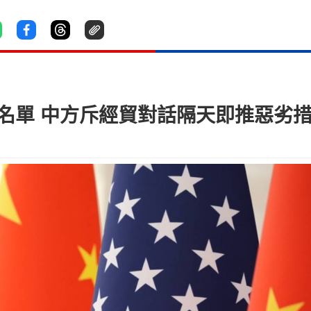
名單 中方斥經貿對話隔天即推惡劣