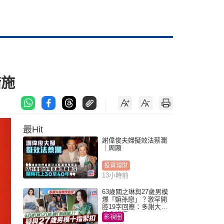
措施
最Hit
謝偉俊夫婦擬效法蔡瀾
｜周顯
投資理財
13小時前
63歲關之琳與27歲男模
爆「嫲孫戀」？激罕開
腔19字回應：多謝大家
掛念近況
影視圈