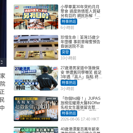
小學畢業30年突約月月
聚會 過度熱情惹人質疑
另有目的 網民拆解「扮
熟」4大動機｜Juicy叮
時事熱話
6小時前
珍惜生命｜荃灣15歲少
年墮樓 事前曾報警預告
昏迷送院不治
突發
10小時前
F
u
27歲港男家道中落做保
l
安 慘遭舊同學嘲笑 捱足
l
國家
s
3年遇「高人」指點 終辭
c
職宣告「轉做一事」｜
r
時事熱話
務院
e
Juicy叮
e
3小時前
n
正
「你個frd廢！」JUPAS
民
放榜炫耀港大醫科Offer
中
名校女生囂張留言惹眾
怒 醫學院澄清：宣稱
時事熱話
「40.5分獲錄取」不符事
2026-08-06 17:40 HKT
實｜Juicy叮
40歲港漂棄百萬年薪來