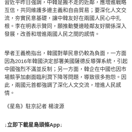
習近平昨日強調，中韓是搬不走的近鄰，應增進戰略
互信，共同維護多邊主義和自由貿易；要深化人文交
流，夯實民意基礎，讓中韓友好在兩國人民心中扎
根。李在明表示贊同，願推動雙邊睦鄰友好關係深入
發展，改善和增進兩國人民之間的感情。
學者王義桅指出，韓國對華民意仍較為負面，一方面
因為2016年韓國決定部署美國薩德反導彈系統，引起
中國強烈不滿並反制；另一方面，韓企在中國也因市
場競爭加劇面臨利潤下降等問題，導致很多抱怨。因
此，兩國元首都強調了深化人文交流，增進人民感
情。
《星島》駐京記者 楊浚源
↓立即下載星島頭條App↓