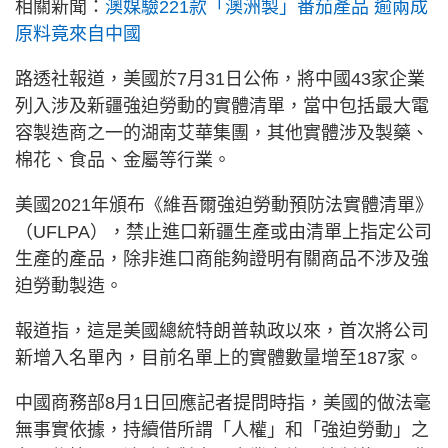
相關新聞：
澳媒驗221款「澳洲製」番茄產品 逾兩成
原料竟來自中國
路透社報道，美國於7月31日公佈，將中國43家企業
列入涉及新疆強迫勞動的實體清單，當中包括最大電
容製造商之一的湖南艾華集團，其他實體涉及製藥、
棉花、食品、金屬等行業。
美國2021年頒布《維吾爾強迫勞動預防法實體清單》
（UFLPA），禁止進口新疆生產或由清單上指定公司
生產的產品，除非進口商能夠證明有關商品不涉及強
迫勞動製造。
報道指，這是美國總統特朗普執政以來，首次將公司
新增入名單內，目前名單上的實體數量增至187家。
中國商務部8月1日回應記者提問時指，美國的做法毫
無事實依據，持續借所謂「人權」和「強迫勞動」之