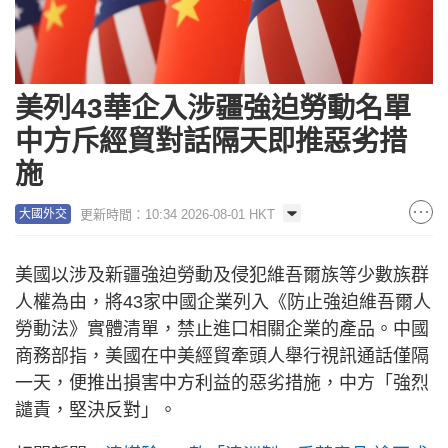
美列43華企入涉疆強迫勞動名單
中方斥經貿對話隔天即推惡劣措
施
更新時間：10:34 2026-08-01 HKT
大國外交
美國以涉及新疆強迫勞動及侵犯維吾爾族等少數族群
人權為由，將43家中國企業列入《防止強迫維吾爾人
勞動法》實體清單，禁止進口相關企業的產品。中國
商務部指，美國在中美經貿牽頭人舉行視訊通話僅隔
一天，便推出損害中方利益的惡劣措施，中方「強烈
譴責，堅決反對」。