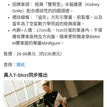
招牌車頭： 經典「雙腎型」水箱護罩（Kidney
Grille）配合標誌性的四圓頭燈。
標誌線條：「盒形」方形引擎蓋、前氣壩，以及
當年為了空氣動力學而設的經典尾翼。
內飾+人偶：
17c
m長、
7c
m分寬的車身內，不僅
備有賽車座椅及方向盤，隨車更附贈身穿BMW
M賽車服的專屬Minifigure。
售價：29.99美元（約235港元）
查詢：
按此
真人T-Shirt同步推出