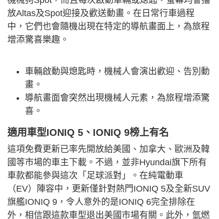
機械狗Spot，而且每次啟動車輛或熄匙，螢幕均會播
放Altas及Spot迎接及歡送動畫。在日常行車過程
中，它們也會隨機出現在特定的導航畫面上，為旅程
增添驚喜樂趣。
車輛啟動與熄匙時，機械人會演出歡迎、告別動
畫。
導航畫面會突然出現機械人元素，為旅程增添驚
喜。
適用車型IONIQ 5、IONIQ 9榜上有名
這項免費更新已率先開放給美國、加拿大、歐洲及韓
國等市場的車主下載。不過，並非Hyundai旗下所有
車款都能參與這次「足球派對」。在純電動車
（EV）陣容中，更新僅針對熱門IONIQ 5及全新SUV
旗艦IONIQ 9，令人意外的是IONIQ 6完全排除在
外，相信跟這款車型退出美國市場有關。此外，氫燃