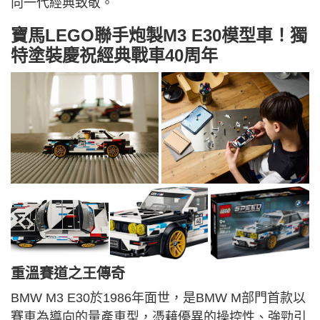
向一代經典致敬。
寶馬LEGO聯手炮製M3 E30模型車！獨
特塗裝慶祝經典戰車40周年
重溫賽道之王傳奇
BMW M3 E30於1986年面世，是BMW M部門首款以
賽車為導向的量產車型，憑藉優異的操控性、強勁引