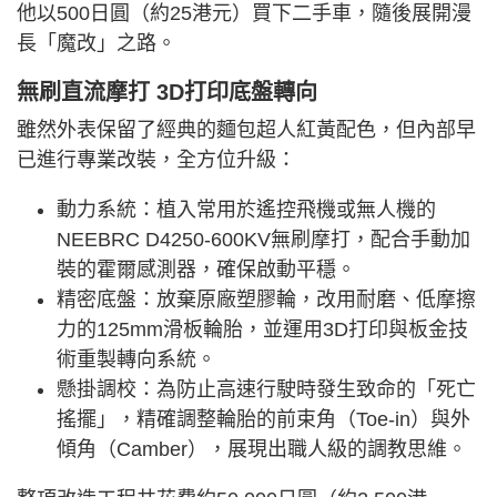
他以500日圓（約25港元）買下二手車，隨後展開漫
長「魔改」之路。
無刷直流摩打 3D打印底盤轉向
雖然外表保留了經典的麵包超人紅黃配色，但內部早
已進行專業改裝，全方位升級：
動力系統：植入常用於遙控飛機或無人機的
NEEBRC D4250-600KV無刷摩打，配合手動加
裝的霍爾感測器，確保啟動平穩。
精密底盤：放棄原廠塑膠輪，改用耐磨、低摩擦
力的
125m
m滑板輪胎，並運用3D打印與板金技
術重製轉向系統。
懸掛調校：為防止高速行駛時發生致命的「死亡
搖擺」，精確調整輪胎的前束角（Toe-in）與外
傾角（Camber），展現出職人級的調教思維。