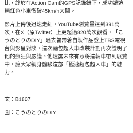
比，終於在Action Cam的GPS記錄錄下，成功讓這
輛紅色小車衝破45km/h大關。
影片上傳後迅速走紅，YouTube瀏覽量達到391萬
次，在X（原Twitter）上更超過820萬次觀看，「こ
うのとりのDIY」過去曾帶着自製作品登上TBS電視
台與影星對談，這次麵包超人車改裝計劃再次證明了
他的瘋狂與嚴謹。他透露未來有意將這輛車帶到展覽
中，讓大眾親身體驗這部「極速麵包超人車」的魅
力。
文：B1807
圖：こうのとりのDIY