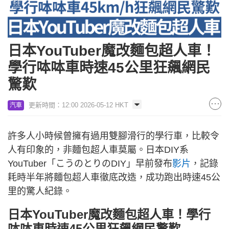
日本YouTuber魔改麵包超人車！
學行呠呠車時速45公里狂飆網民
驚歎
更新時間：12:00 2026-05-12 HKT
汽車
許多人小時候曾擁有過用雙腳滑行的學行車，比較令
人有印象的，非麵包超人車莫屬。日本DIY系
YouTuber「こうのとりのDIY」早前發布
影片
，記錄
耗時半年將麵包超人車徹底改造，成功跑出時速
45公
里
的驚人紀錄。
日本YouTuber魔改麵包超人車！學行
呠呠車時速
45公里
狂飆網民驚歎