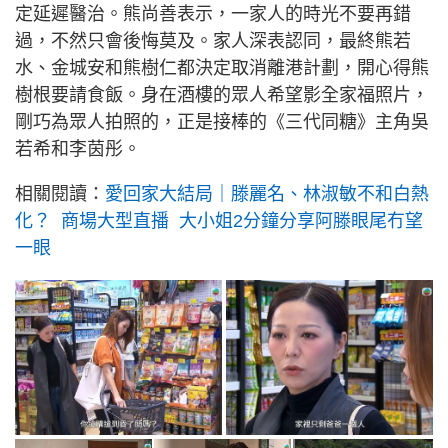
定延遲醫治。熊尚善表示，一家人的時光不要再錯
過，不然只會後悔莫及。家人深表認同，最終熊若
水、金城安和熊樹仁都決定取消離港計劃，開心得熊
樹根要請食飯。身在酒樓的眾人希望影全家福照片，
剛巧為眾人拍照的，正是接棒的《三代同糖》主角吳
若希和李茵彤。
相關閱讀：
愛回家大結局｜滕麗名、林淑敏不和白熱
化？ 商場大型直播 大小姐2分鐘分享阿滕眼尾冇望
一眼