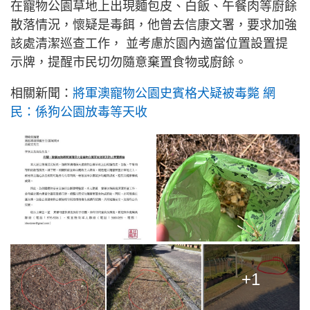
在寵物公園草地上出現麵包皮、白飯、午餐肉等廚餘
散落情況，懷疑是毒餌，他曾去信康文署，要求加強
該處清潔巡查工作， 並考慮於園內適當位置設置提
示牌，提醒市民切勿隨意棄置食物或廚餘。
相關新聞：
將軍澳寵物公園史賓格犬疑被毒斃 網
民：係狗公園放毒等天收
+1