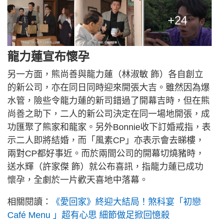
+24
龍力蓮宣布懷孕
另一方面，熊尚善與龍力蓮（林淑敏 飾）各自創立
的新公司，亦在同日同時迎來開張大吉。雖然因為爆
水管，險些令龍力蓮的新司錯過了開幕吉時，但在熊
尚善之助下，二人的新公司決定在同一場地開張，成
功匯聚了熊家和龍家。另外Bonnie收下訂婚戒指，表
示二人即將結婚，而「風素CP」亦表示會去睇樓，
兩對CP都好事近。而於兩間公司的開幕切燒豬時，
送水輝（許家傑 飾）就公布喜訊，指龍力蓮已成功
懷孕，全劇於一片歡天喜地中落幕。
相關閱讀：
《愛回家》終迎大結局！煞科宴「初戀
Café Menu 」超有心思 細節做足掀回憶殺