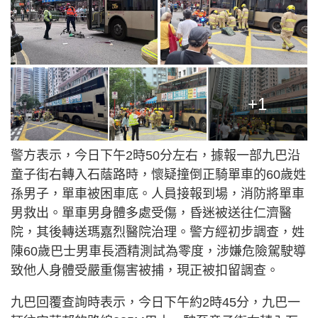
+1
警方表示，今日下午2時50分左右，據報一部九巴沿
童子街右轉入石蔭路時，懷疑撞倒正騎單車的60歲姓
孫男子，單車被困車底。人員接報到場，消防將單車
男救出。單車男身體多處受傷，昏迷被送往仁濟醫
院，其後轉送瑪嘉烈醫院治理。警方經初步調查，姓
陳60歲巴士男車長酒精測試為零度，涉嫌危險駕駛導
致他人身體受嚴重傷害被捕，現正被扣留調查。
九巴回覆查詢時表示，今日下午約2時45分，九巴一