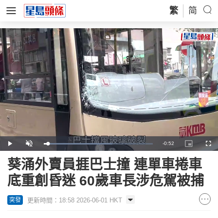
繁
简
Remaining
-
0:52
Loaded
:
Play
Unmute
Picture-
Full
63.07%
in-
Picture
Time
葵涌外賣員捱巴士撞 連單車捲車
底重創昏迷 60歲車長涉危駕被捕
更新時間：18:58 2026-06-01 HKT
突發