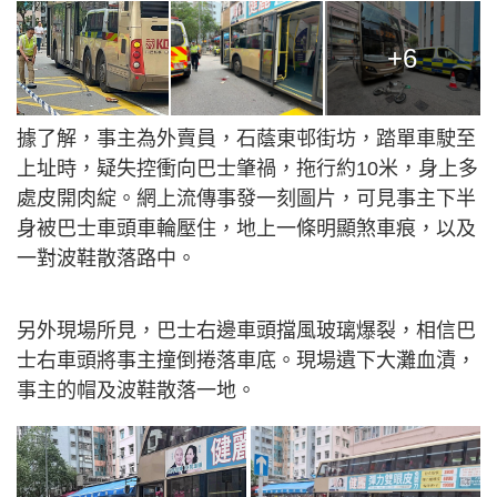
+6
據了解，事主為外賣員，石蔭東邨街坊，踏單車駛至
上址時，疑失控衝向巴士肇禍，拖行約10米，身上多
處皮開肉綻。網上流傳事發一刻圖片，可見事主下半
身被巴士車頭車輪壓住，地上一條明顯煞車痕，以及
一對波鞋散落路中。
另外現場所見，巴士右邊車頭擋風玻璃爆裂，相信巴
士右車頭將事主撞倒捲落車底。現場遺下大灘血漬，
事主的帽及波鞋散落一地。