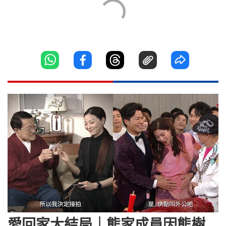
愛回家大結局｜熊家成員因熊樹