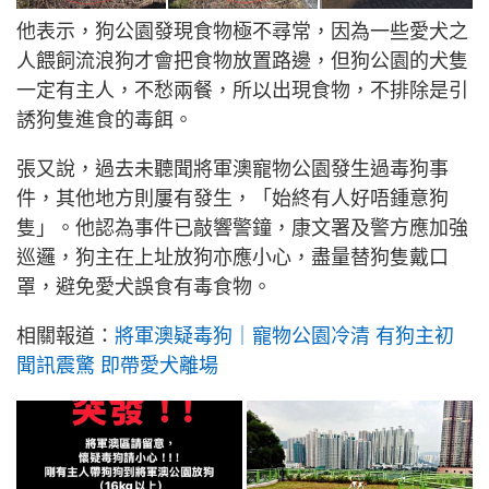
他表示，狗公園發現食物極不尋常，因為一些愛犬之
人餵飼流浪狗才會把食物放置路邊，但狗公園的犬隻
一定有主人，不愁兩餐，所以出現食物，不排除是引
誘狗隻進食的毒餌。
張又說，過去未聽聞將軍澳寵物公園發生過毒狗事
件，其他地方則屢有發生，「始終有人好唔鍾意狗
隻」。他認為事件已敲響警鐘，康文署及警方應加強
巡邏，狗主在上址放狗亦應小心，盡量替狗隻戴口
罩，避免愛犬誤食有毒食物。
相關報道：
將軍澳疑毒狗｜寵物公園冷清 有狗主初
聞訊震驚 即帶愛犬離場