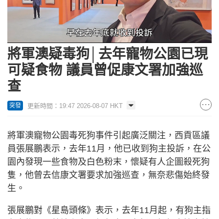
Loaded
:
Unmute
55.37%
將軍澳疑毒狗│去年寵物公園已現
可疑食物 議員曾促康文署加強巡
查
更新時間：19:47 2026-08-07 HKT
突發
將軍澳寵物公園毒死狗事件引起廣泛關注，西貢區議
員張展鵬表示，去年11月，他已收到狗主投訴，在公
園內發現一些食物及白色粉末，懷疑有人企圖殺死狗
隻，他曾去信康文署要求加強巡查，無奈悲傷始終發
生。
張展鵬對《星島頭條》表示，去年11月起，有狗主指