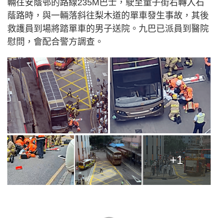
輛往安蔭邨的路線235M巴士，駛至童子街右轉入石
蔭路時，與一輛落斜往梨木道的單車發生事故，其後
救護員到場將踏單車的男子送院。九巴已派員到醫院
慰問，會配合警方調查。
+1