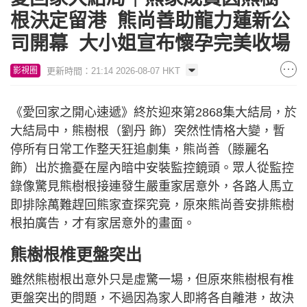
根決定留港 熊尚善助龍力蓮新公
司開幕 大小姐宣布懷孕完美收場
更新時間：21:14 2026-08-07 HKT
影視圈
《愛回家之開心速遞》終於迎來第2868集大結局，於
大結局中，熊樹根（劉丹 飾）突然性情格大變，暫
停所有日常工作整天狂追劇集，熊尚善（滕麗名
飾）出於擔憂在屋內暗中安裝監控鏡頭。眾人從監控
錄像驚見熊樹根接連發生嚴重家居意外，各路人馬立
即排除萬難趕回熊家查探究竟，原來熊尚善安排熊樹
根拍廣告，才有家居意外的畫面。
熊樹根椎更盤突出
雖然熊樹根出意外只是虛驚一場，但原來熊樹根有椎
更盤突出的問題，不過因為家人即將各自離港，故決