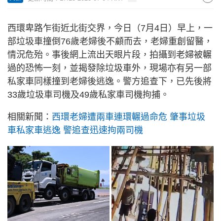
西環卑路乍街近北街交界，今日（7月4日）早上，一
部垃圾車撞倒76歲老婦後不顧而去，老婦重創留醫，
情況危殆。事後網上流出天眼片段，拍攝到老婦被輾
過的恐怖一刻，並揭發除垃圾車外，現場亦有另一部
私家車同樣撞到老婦後逃逸。警方追查下，已先後將
33歲垃圾車司機及49歲私家車司機拘捕。
相關新聞：
西環老婦遭兩車連環輾過命危 肇事垃圾
車私家車逃逸 警追查迅速拘兩司機