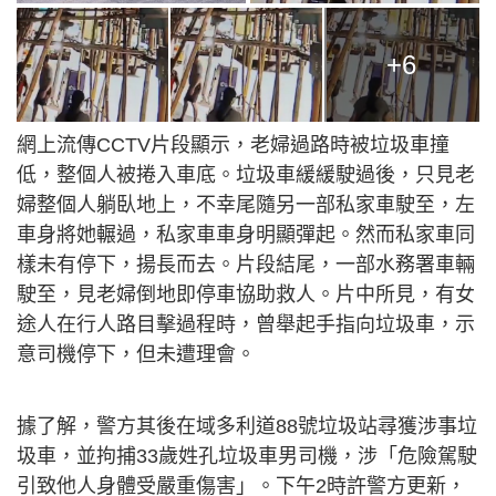
+6
網上流傳CCTV片段顯示，老婦過路時被垃圾車撞
低，整個人被捲入車底。垃圾車緩緩駛過後，只見老
婦整個人躺臥地上，不幸尾隨另一部私家車駛至，左
車身將她輾過，私家車車身明顯彈起。然而私家車同
樣未有停下，揚長而去。片段結尾，一部水務署車輛
駛至，見老婦倒地即停車協助救人。片中所見，有女
途人在行人路目擊過程時，曾舉起手指向垃圾車，示
意司機停下，但未遭理會。
據了解，警方其後在域多利道88號垃圾站尋獲涉事垃
圾車，並拘捕33歲姓孔垃圾車男司機，涉「危險駕駛
引致他人身體受嚴重傷害」。下午2時許警方更新，