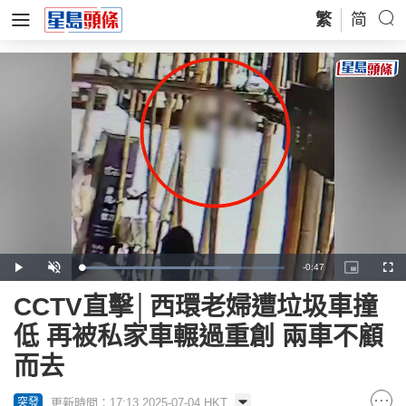
繁
简
Remaining
-
0:47
Loaded
:
Play
Unmute
Picture-
Full
73.56%
in-
Picture
Time
CCTV直擊│西環老婦遭垃圾車撞
低 再被私家車輾過重創 兩車不顧
而去
更新時間：17:13 2025-07-04 HKT
突發