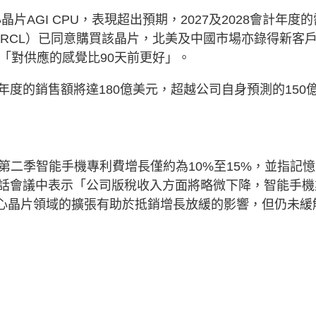
片AGI CPU，表現超出預期，2027及2028會計年度的
（ORCL）已同意購買該晶片，北美及中國市場亦錄得新客
「對供應的感覺比90天前更好」。
1會計年度的銷售額將達180億美元，超越公司自身預測的150
，公司第二季智能手機專利費增長僅約為10%至15%，並指記
話會議中表示「公司版稅收入方面將略微下降，智能手機
中心晶片領域的擴張有助於抵銷增長放緩的影響，但仍未緩