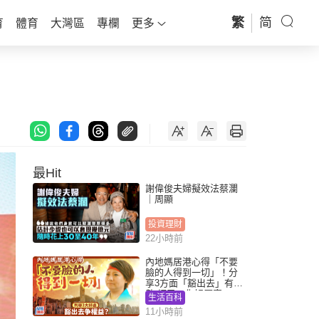
繁
简
育
體育
大灣區
專欄
更多
最Hit
謝偉俊夫婦擬效法蔡瀾
｜周顯
投資理財
22小時前
內地媽居港心得「不要
臉的人得到一切」！分
享3方面「豁出去」有著
數 網民：你好厲害
生活百科
11小時前