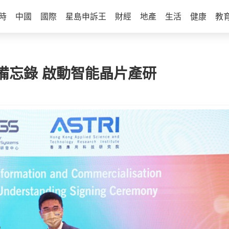
時
中國
國際
星島申訴王
財經
地產
生活
健康
教
備忘錄 啟動智能晶片產研