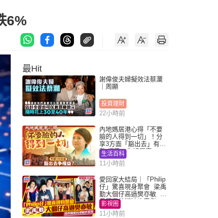
跌6%
最Hit
謝偉俊夫婦擬效法蔡瀾
｜周顯
投資理財
22小時前
內地媽居港心得「不要
臉的人得到一切」！分
享3方面「豁出去」有著
數 網民：你好厲害
生活百科
11小時前
愛回家大結局｜「Philip
仔」驚喜現身聚會 梁禹
勤大個仔高過樊亦敏 超
乖黐實林淑敏許家傑
影視圈
11小時前