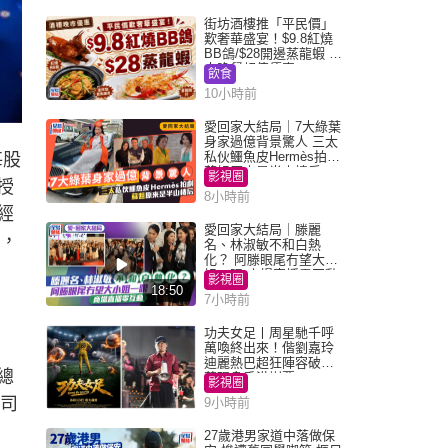
街坊酒樓推「平民價」
歎奢華盛宴！$9.8紅燒
BB鴿/$28開邊蒸龍蝦 3
大晚餐超值優惠
飲食
10小時前
愛回家大結局｜7大綠葉
身家過億背景驚人 三太
私伙鱷魚皮Hermès拍劇
每股
蘇姐原來是半山樓后
影視圈
授
8小時前
經
愛回家大結局｜滕麗
降，
名、林淑敏不和白熱
化？ 阿滕眼尾冇望大小
姐一眼 商場直播零互動
影視圈
18:50
7小時前
功夫女足丨周星馳千呼
萬喚終出來！偕劉嘉玲
迪麗熱巴超狂陣容破天
總
荒現身香港謝票
影視圈
公司
9小時前
27歲港男家道中落做保