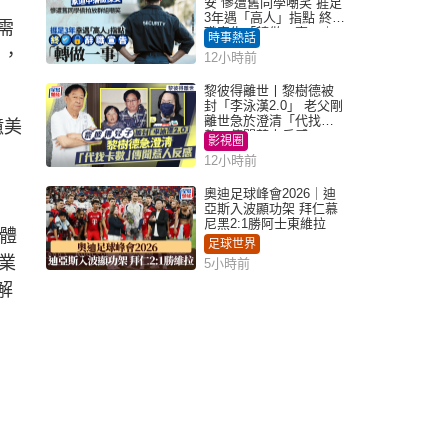
安 慘遭舊同學嘲笑 捱足
3年遇「高人」指點 終辭
需
職宣告「轉做一事」｜
時事熱話
Juicy叮
戶，
12小時前
黎彼得離世丨黎樹德被
封「李泳漢2.0」 老父剛
離世急於澄清「代找卡
億美
數」傳聞惹人反感
影視圈
12小時前
奧迪足球峰會2026｜迪
亞斯入波顯功架 拜仁慕
尼黑2:1勝阿士東維拉
憶體
足球世界
業
5小時前
解