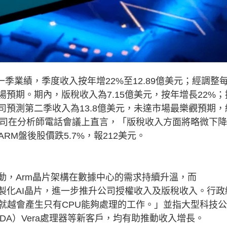
財年第一季業績，季度收入按年增22%至12.89億美元；經調整
市場預期。期內，版稅收入為7.15億美元，按年增長22%；
公司預測第二季收入為13.8億美元，未達市場最樂觀預期，
公司在分析師電話會議上直言，「版稅收入方面將略微下
M盤後股價跌5.7%，報212美元。
動，Arm晶片架構在數據中心的需求持續升溫，而
發客製化AI晶片，進一步推升公司授權收入及版稅收入。行政
多，就越會產生只有CPU能夠處理的工作。」並指大型科技
VDA）Vera處理器等新客戶，均有助推動收入增長。