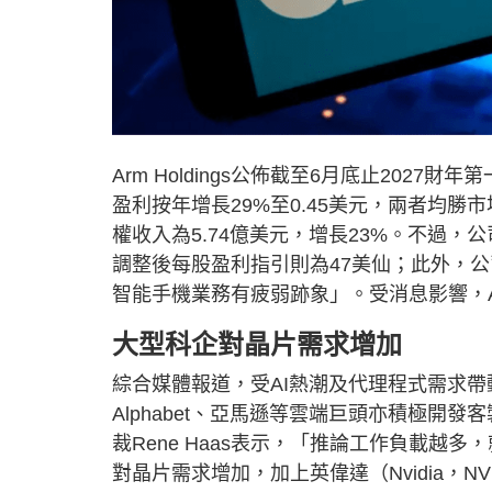
Arm Holdings公佈截至6月底止2027
盈利按年增長29%至0.45美元，兩者均勝
權收入為5.74億美元，增長23%。不過，
調整後每股盈利指引則為47美仙；此外，
智能手機業務有疲弱跡象」。受消息影響，AR
大型科企對晶片需求增加
綜合媒體報道，受AI熱潮及代理程式需求帶
Alphabet、亞馬遜等雲端巨頭亦積極開
裁Rene Haas表示，「推論工作負載越
對晶片需求增加，加上英偉達（Nvidia，N