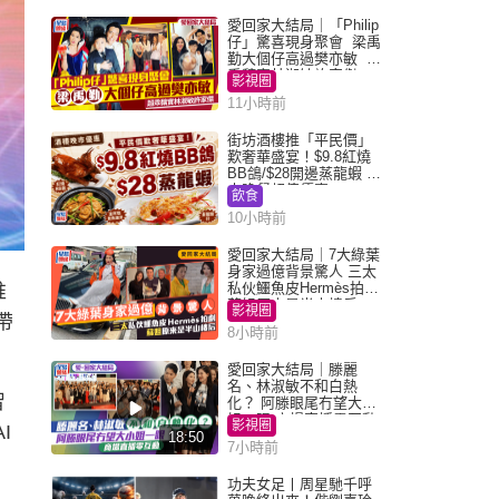
愛回家大結局｜「Philip
仔」驚喜現身聚會 梁禹
勤大個仔高過樊亦敏 超
乖黐實林淑敏許家傑
影視圈
11小時前
街坊酒樓推「平民價」
歎奢華盛宴！$9.8紅燒
BB鴿/$28開邊蒸龍蝦 3
大晚餐超值優惠
飲食
10小時前
愛回家大結局｜7大綠葉
身家過億背景驚人 三太
私伙鱷魚皮Hermès拍劇
推
蘇姐原來是半山樓后
影視圈
帶
8小時前
愛回家大結局｜滕麗
名、林淑敏不和白熱
智
化？ 阿滕眼尾冇望大小
姐一眼 商場直播零互動
影視圈
I
18:50
7小時前
功夫女足丨周星馳千呼