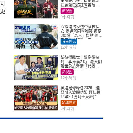
萬喚終出來！偕劉嘉玲
同
迪麗熱巴超狂陣容破天
荒現身香港謝票
來更
影視圈
9小時前
27歲港男家道中落做保
安 慘遭舊同學嘲笑 捱足
3年遇「高人」指點 終辭
職宣告「轉做一事」｜
時事熱話
Juicy叮
12小時前
黎彼得離世丨黎樹德被
封「李泳漢2.0」 老父剛
離世急於澄清「代找卡
數」傳聞惹人反感
影視圈
12小時前
奧迪足球峰會2026｜迪
亞斯入波顯功架 拜仁慕
尼黑2:1勝阿士東維拉
足球世界
5小時前