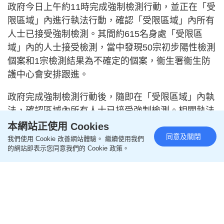
政府今日上午約
11
時完成強制檢測行動，並正在「受
限區域」內進行執法行動，確認「受限區域」內所有
人士已接受強制檢測。其間約
615
名身處「受限區
域」內的人士接受檢測，當中發現
50
宗初步陽性檢測
個案和
1
宗檢測結果為不確定的個案，衞生署衞生防
護中心會安排跟進。
政府完成強制檢測行動後，隨即在「受限區域」內執
法，確認區域內所有人士已接受強制檢測。相關執法
行動於下午約
2
時
30
分完成，政府共檢查
152
名受檢
本網站正使用 Cookies
同意及關閉
人士的檢測報告，發現有
8
人未進行強制檢測，已向
我們使用 Cookie 改善網站體驗。 繼續使用我們
的網站即表示您同意我們的 Cookie 政策。
他們發出強制檢測令。
此外，政府亦在「受限區域」內派員到訪約
222
戶，
當中
21
戶在過程中沒人應門，政府會採取措施跟進。