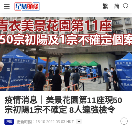
繁
简
疫情消息｜美景花園第11座現50
宗初陽1宗不確定 8人違強檢令
更新時間：15:10 2022-03-03 HKT
港聞