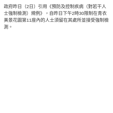
政府昨日（
2
日）引用《預防及控制疾病（對若干人
士強制檢測）規例》，自昨日下午
2
時
30
限制在青衣
美景花園第
11
座內的人士須留在其處所並接受強制檢
測。