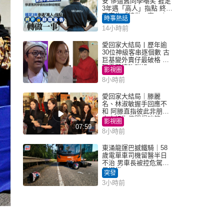
安 慘遭舊同學嘲笑 捱足
3年遇「高人」指點 終辭
職宣告「轉做一事」｜
時事熱話
Juicy叮
14小時前
愛回家大結局丨歷年逾
30位神級客串逐個數 古
巨基變外賣仔最破格 歐
陽震華情陷群姐
影視圈
8小時前
愛回家大結局｜滕麗
名、林淑敏握手回應不
和 阿滕直指彼此非朋友
大小姐指傳聞得啖笑
影視圈
07:59
8小時前
東涌龍運巴撼鐵騎｜58
歲電單車司機留醫半日
不治 男車長被控危駕今
早提堂
突發
3小時前