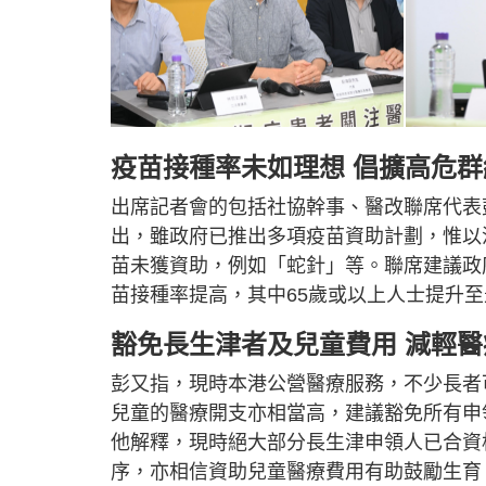
疫苗接種率未如理想 倡擴高危群
出席記者會的包括社協幹事、醫改聯席代表
出，雖政府已推出多項疫苗資助計劃，惟以
苗未獲資助，例如「蛇針」等。聯席建議政
苗接種率提高，其中65歲或以上人士提升
豁免長生津者及兒童費用 減輕醫
彭又指，現時本港公營醫療服務，不少長者
兒童的醫療開支亦相當高，建議豁免所有申
他解釋，現時絕大部分長生津申領人已合資
序，亦相信資助兒童醫療費用有助鼓勵生育