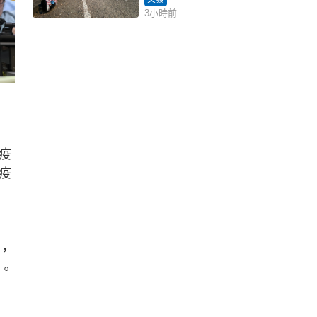
3小時前
疫
疫
，
用。