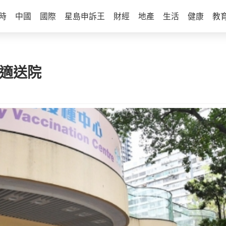
時
中國
國際
星島申訴王
財經
地產
生活
健康
教
不適送院