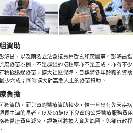
組資助
彭鴻昌，以及兩名立法會議員林哲玄和黃國等。彭鴻昌指
流感疫苗為例，不足群組的接種率亦不足五成，亦有不少
府積極透過疫苗，擴大社區保障，目標將各年齡職的資助
至最少六成；同時擴大對高危人士的疫苗資助。
療負擔
可獲資助，而兒童的醫療資助較少，惟一旦患有先天疾病
領長生津的長者，以及18歲以下兒童的公營醫療服務費
格獲醫療費用減免，認為可將擴大資助範圍，免卻行政程
。