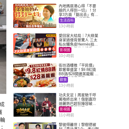
內地媽居港心得「不要
臉的人得到一切」！分
享3方面「豁出去」有著
數 網民：你好厲害
生活百科
13小時前
愛回家大結局｜7大綠葉
身家過億背景驚人 三太
私伙鱷魚皮Hermès拍劇
蘇姐原來是半山樓后
影視圈
10小時前
街坊酒樓推「平民價」
歎奢華盛宴！$9.8紅燒
BB鴿/$28開邊蒸龍蝦 3
大晚餐超值優惠
飲食
13小時前
功夫女足丨周星馳千呼
萬喚終出來！偕劉嘉玲
迪麗熱巴超狂陣容破天
成
荒現身香港謝票
影視圈
獲
11小時前
的輪
黎彼得離世丨黎樹德被
；
封「李泳漢2.0」 老父剛