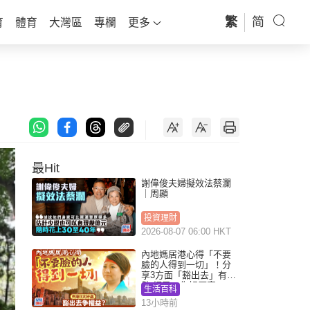
繁
简
育
體育
大灣區
專欄
更多
最Hit
謝偉俊夫婦擬效法蔡瀾
｜周顯
投資理財
2026-08-07 06:00 HKT
內地媽居港心得「不要
臉的人得到一切」！分
享3方面「豁出去」有著
數 網民：你好厲害
生活百科
13小時前