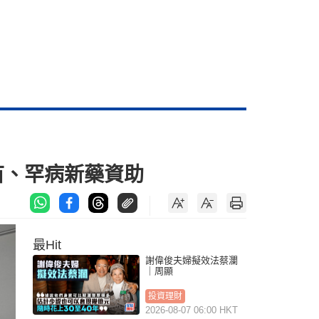
苗、罕病新藥資助
最Hit
謝偉俊夫婦擬效法蔡瀾
｜周顯
投資理財
2026-08-07 06:00 HKT