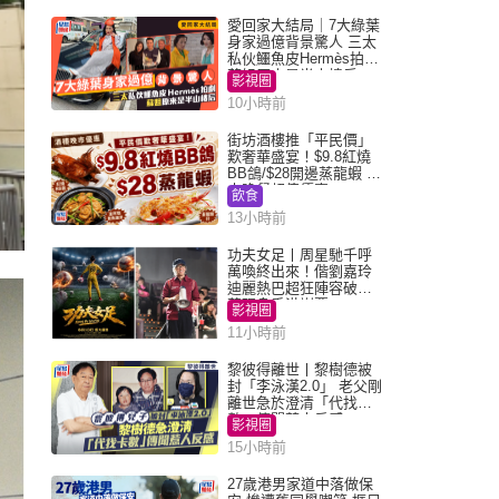
愛回家大結局｜7大綠葉
身家過億背景驚人 三太
私伙鱷魚皮Hermès拍劇
蘇姐原來是半山樓后
影視圈
10小時前
街坊酒樓推「平民價」
歎奢華盛宴！$9.8紅燒
BB鴿/$28開邊蒸龍蝦 3
大晚餐超值優惠
飲食
13小時前
功夫女足丨周星馳千呼
萬喚終出來！偕劉嘉玲
迪麗熱巴超狂陣容破天
荒現身香港謝票
影視圈
11小時前
黎彼得離世丨黎樹德被
封「李泳漢2.0」 老父剛
離世急於澄清「代找卡
數」傳聞惹人反感
影視圈
15小時前
27歲港男家道中落做保