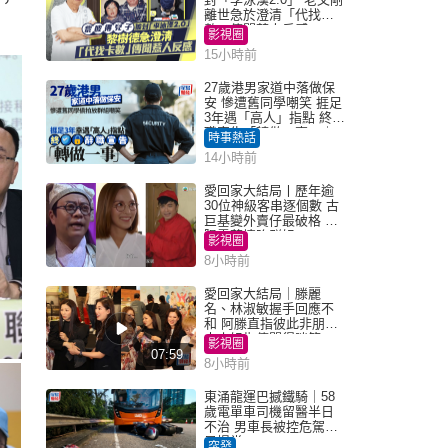
離世急於澄清「代找卡
數」傳聞惹人反感
影視圈
15小時前
27歲港男家道中落做保
安 慘遭舊同學嘲笑 捱足
3年遇「高人」指點 終辭
職宣告「轉做一事」｜
時事熱話
Juicy叮
14小時前
愛回家大結局丨歷年逾
30位神級客串逐個數 古
巨基變外賣仔最破格 歐
陽震華情陷群姐
影視圈
8小時前
愛回家大結局｜滕麗
名、林淑敏握手回應不
和 阿滕直指彼此非朋友
大小姐指傳聞得啖笑
影視圈
07:59
8小時前
東涌龍運巴撼鐵騎｜58
歲電單車司機留醫半日
不治 男車長被控危駕今
早提堂
突發