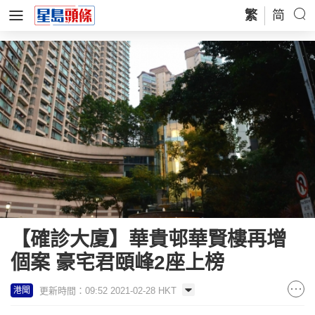
繁
简
【確診大廈】華貴邨華賢樓再增
個案 豪宅君頤峰2座上榜
更新時間：09:52 2021-02-28 HKT
港聞