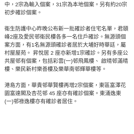
中，2宗為輸入個案，31宗為本地個案。另有約20宗
初步確診個案。
衛生防護中心昨晚公布新一批確診者住宅名單，君頤
峰2座及愛民邨衛民樓各多一名住戶確診。無源頭個
案方面，有1名無源頭確診者居於大埔好時華廷，屬
村屋屋苑。 昇悅居 2 座亦新增1宗確診。另有多座公
共屋邨有個案，包括彩雲(一)邨飛鳳樓、 啟晴邨滿晴
樓、樂民新村樂善樓及樂華南邨輝華樓等。
港島方面，華貴邨華賢樓再增2宗個案，東區富澤花
園富達閣及杏花邨 45 座亦有確診個案。東涌逸東
(一)邨祿逸樓亦有確診者居住。