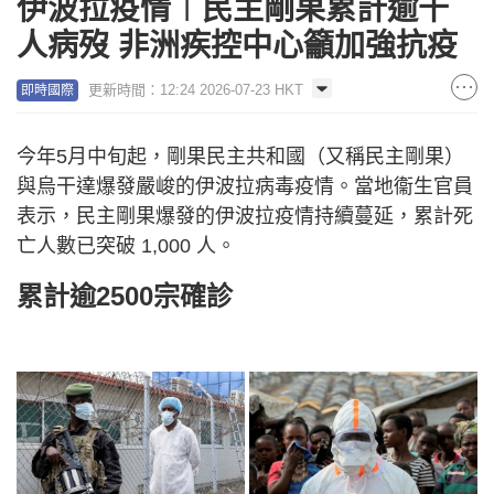
伊波拉疫情︱民主剛果累計逾千
油尖旺 彌敦道 315 號 10964
人病歿 非洲疾控中心籲加強抗疫
深水埗 石硤尾邨美薈樓 10966
更新時間：12:24 2026-07-23 HKT
即時國際
九龍城 豪華之家 10967
深水埗 昇悅居 2 座 10968
今年5月中旬起，剛果民主共和國（又稱民主剛果）
九龍城 海灣軒海景酒店 E 座 10974
與烏干達爆發嚴峻的伊波拉病毒疫情。當地衞生官員
九龍城 燕安街 22-24 號 10976
表示，民主剛果爆發的伊波拉疫情持續蔓延，累計死
九龍城 海灣軒海景酒店 E 座 10977
亡人數已突破 1,000 人。
九龍城 樂民新村樂善樓 10982
累計逾2500宗確診
觀塘 樂華南邨輝華樓 10983
九龍城 愛民邨衛民樓 10984
--新界
沙田 如心艾朗酒店 10961