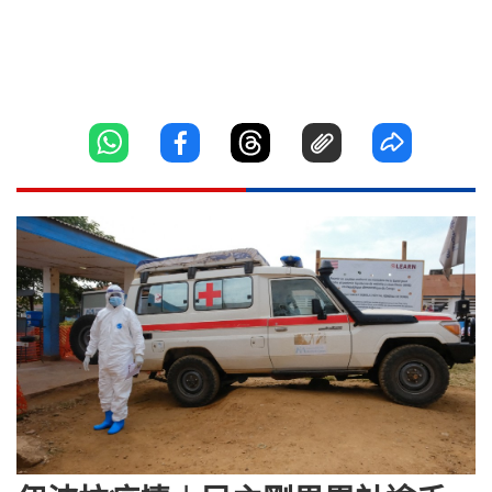
--港島
南區 華貴邨華賢樓 10954
東區 富澤花園富達閣 10957
南區 華貴邨華賢樓 10965
東區 杏花邨 45 座 10969
離島 蘅峰蘅欣徑 12A 10972
離島 逸東(一)邨祿逸樓 10975
--九龍
九龍城 美景樓 1 期 10953
黃大仙 彩雲(一)邨飛鳳樓 10955
油尖旺 金勳大廈 10958
油尖旺 君頤峰 2 座 10960
九龍城 啟晴邨滿晴樓 10963