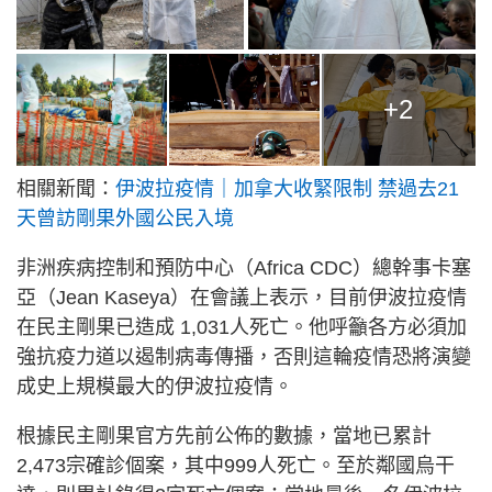
沙田 觀瀾雅軒 4 座 10961
大埔 好時華廷 10962
沙田 桂園 11 座 10970
+2
葵青 寧峰苑庭峰閣 10971
屯門 欣田邨綠田樓 10973
相關新聞：
伊波拉疫情｜加拿大收緊限制 禁過去21
大埔 富善邨善鄰樓 10978
天曾訪剛果外國公民入境
沙田 桂園 11 座 10979
大埔 太和邨喜和樓 10980
非洲疾病控制和預防中心（Africa CDC）總幹事卡塞
亞（Jean Kaseya）在會議上表示，目前伊波拉疫情
屯門 海翠花園 4 座 10981
在民主剛果已造成 1,031人死亡。他呼籲各方必須加
強抗疫力道以遏制病毒傳播，否則這輪疫情恐將演變
成史上規模最大的伊波拉疫情。
根據民主剛果官方先前公佈的數據，當地已累計
2,473宗確診個案，其中999人死亡。至於鄰國烏干