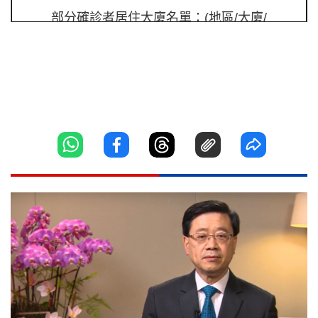
部分確診者居住大廈名單：(地區/大廈/
個案編號)
北區 皇府山 5 座 10870
東區 偉文大廈 10871
東區 康怡花園 D 座 10873
東區 東盛苑 10874
觀塘 安田邨安健樓 10876
觀塘 宜安中心 10877
觀塘 宜安中心 10878
南區 華貴邨華禮樓 10880
屯門 澤豐花園澤民樓 10882
沙田 恆安邨恆海樓 10883
元朗 橫台山永寧里 10884