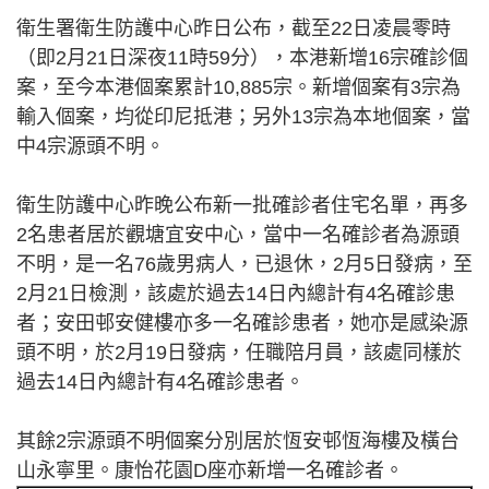
衛生署衛生防護中心昨日公布，截至22日凌晨零時
（即2月21日深夜11時59分），本港新增16宗確診個
案，至今本港個案累計10,885宗。新增個案有3宗為
輸入個案，均從印尼抵港；另外13宗為本地個案，當
中4宗源頭不明。
衛生防護中心昨晚公布新一批確診者住宅名單，再多
2名患者居於觀塘宜安中心，當中一名確診者為源頭
不明，是一名76歲男病人，已退休，2月5日發病，至
2月21日檢測，該處於過去14日內總計有4名確診患
者；安田邨安健樓亦多一名確診患者，她亦是感染源
頭不明，於2月19日發病，任職陪月員，該處同樣於
過去14日內總計有4名確診患者。
其餘2宗源頭不明個案分別居於恆安邨恆海樓及橫台
山永寧里。康怡花園D座亦新增一名確診者。