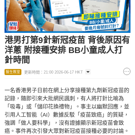
港男打第9針新冠疫苗 背後原因有
洋蔥 附接種安排 BB小童成人打
針時間
更新時間：21:00 2026-06-17 HKT
醫生教室
一名香港男子日前在網上分享接種第九劑新冠疫苗的
記錄，隨即引來大批網民諷刺，有人將打針比喻為
「吸毒」或「儲印花換禮物」。事主以幽默回應，並
引用人工智能（AI）數據反駁「疫苗致癌」的質疑，
強調「做人要科學」，沒有證據顯示新冠疫苗會致
癌。事件再次引發大眾對新冠疫苗接種必要的討論。