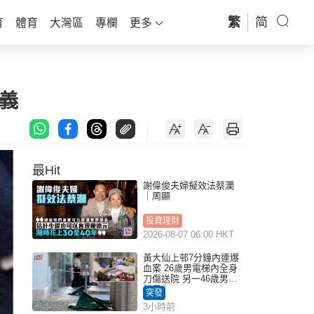
繁
简
育
體育
大灣區
專欄
更多
義
最Hit
謝偉俊夫婦擬效法蔡瀾
｜周顯
投資理財
2026-08-07 06:00 HKT
黃大仙上邨7分鐘內連爆
血案 26歲男電梯內全身
刀傷送院 另一46歲男倒
斃平台
突發
3小時前