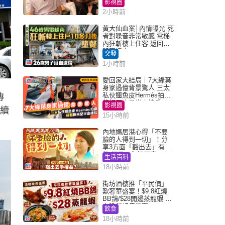
影視圈
2小時前
黃大仙血案│內情曝光 死
者對噪音非常敏感 電梯
內狂斬樓上住客 返回住
所墮樓亡
突發
1小時前
愛回家大結局｜7大綠葉
身家過億背景驚人 三太
私伙鱷魚皮Hermès拍劇
傳
蘇姐原來是半山樓后
影視圈
他續
15小時前
內地媽居港心得「不要
臉的人得到一切」！分
享3方面「豁出去」有著
數 網民：你好厲害
生活百科
18小時前
街坊酒樓推「平民價」
歎奢華盛宴！$9.8紅燒
BB鴿/$28開邊蒸龍蝦 3
大晚餐超值優惠
飲食
18小時前