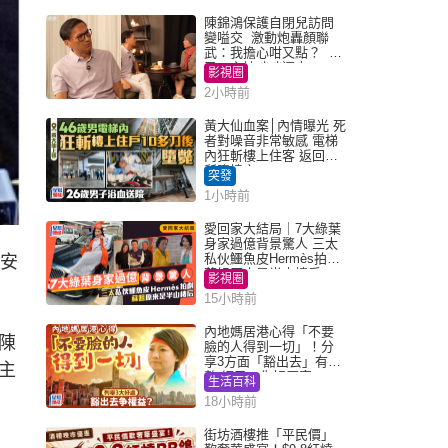
陳錦鴻保護自閉兒訪問
變嗌交 激動炮轟顏聯
武：我擔心咁又點？ 網
民：主持咄咄逼人
影視圈
2小時前
黃大仙血案│內情曝光 死
者對噪音非常敏感 電梯
內狂斬樓上住客 返回住
所墮樓亡
突發
1小時前
愛回家大結局｜7大綠葉
身家過億背景驚人 三太
私伙鱷魚皮Hermès拍劇
港安
蘇姐原來是半山樓后
影視圈
15小時前
內地媽居港心得「不要
陳
臉的人得到一切」！分
享3方面「豁出去」有著
主
數 網民：你好厲害
生活百科
18小時前
街坊酒樓推「平民價」