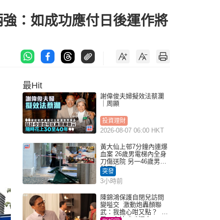
炳強：如成功應付日後運作將
最Hit
謝偉俊夫婦擬效法蔡瀾
｜周顯
投資理財
2026-08-07 06:00 HKT
黃大仙上邨7分鐘內連爆
血案 26歲男電梯內全身
刀傷送院 另一46歲男倒
斃平台
突發
3小時前
陳錦鴻保護自閉兒訪問
變嗌交 激動炮轟顏聯
武：我擔心咁又點？ 網
民：主持咄咄逼人