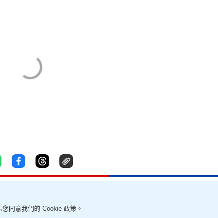
您同意我們的 Cookie 政策。
責聲明
幫助及反饋
我要爆料
無障礙網頁