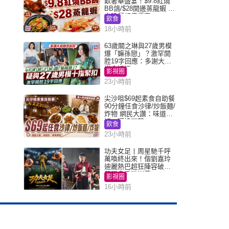
歎奢華盛宴！$9.8紅燒
BB鴿/$28開邊蒸龍蝦 3
大晚餐超值優惠
飲食
18小時前
63歲關之琳與27歲男模
爆「嫲孫戀」？激罕開
腔19字回應：多謝大家
掛念近況
影視圈
23小時前
尖沙咀$69起素食自助餐
90分鐘任食沙律/炒飯麵/
炸物 網民大讚：味道
好，環境闊落
飲食
23小時前
功夫女足丨周星馳千呼
萬喚終出來！偕劉嘉玲
迪麗熱巴超狂陣容破天
荒現身香港謝票
影視圈
16小時前