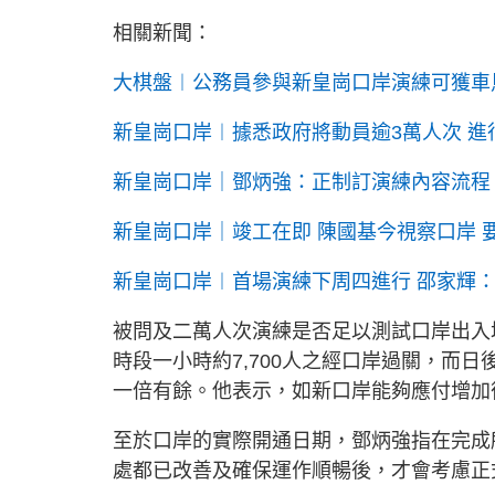
相關新聞：
大棋盤︱公務員參與新皇崗口岸演練可獲車
新皇崗口岸︱據悉政府將動員逾3萬人次 進
新皇崗口岸｜鄧炳強：正制訂演練內容流程
新皇崗口岸｜竣工在即 陳國基今視察口岸
新皇崗口岸︱首場演練下周四進行 邵家輝
被問及二萬人次演練是否足以測試口岸出入
時段一小時約7,700人之經口岸過關，而
一倍有餘。他表示，如新口岸能夠應付增加
至於口岸的實際開通日期，鄧炳強指在完成
處都已改善及確保運作順暢後，才會考慮正