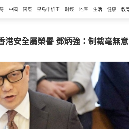
時
中國
國際
星島申訴王
財經
地產
生活
健康
教
香港安全屬榮譽 鄧炳強：制裁毫無意