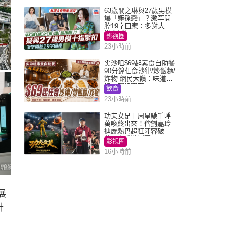
63歲關之琳與27歲男模
爆「嫲孫戀」？激罕開
腔19字回應：多謝大家
掛念近況
影視圈
23小時前
尖沙咀$69起素食自助餐
90分鐘任食沙律/炒飯麵/
炸物 網民大讚：味道
好，環境闊落
飲食
23小時前
功夫女足丨周星馳千呼
萬喚終出來！偕劉嘉玲
迪麗熱巴超狂陣容破天
荒現身香港謝票
影視圈
16小時前
展
計