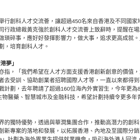
舉行創科人才交流薈，讓超過450名來自香港及不同國家
司行政總裁黃克強於創科人才交流薈上致辭時，提醒在場
做瑣碎事，應好好發揮影響力，做大事，追求更高成就。
劃，培育創科人才。
香港夢」
亦指，「我們希望在人才方面支援香港創新創意的價值，
者去受訓、協助創業者招聘國際人才等，一直以來都得到
計劃，去年聘請了超過160位海內外實習生，今年更為8
、生物醫藥、智慧城市及金融科技，希望計劃持續令更多年
界的獨特優勢，透過與華潤集團合作，推動高潛力的創科
創新專案的落地和發展，以拓展香港、內地及至國際分銷
 Ignite」計劃為海外畢業生提供就業機會，吸引海外港人回流