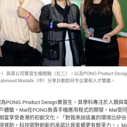
公司實習生楊樹翰（左二），以及PONG Product Desig
hmoud Mostafa（中）分享計劃如何令企業和人才雙贏。
i現為PONG Product Design實習生，其學科專注於人類與
體驗。Mai在PONG負責手機應用程式的開發。Mai受
相當享受香港的初創文化。「對我來說這裏的環境比矽谷
得資助。科技園對創新的承諾比我家鄉更有競爭力。」Ma