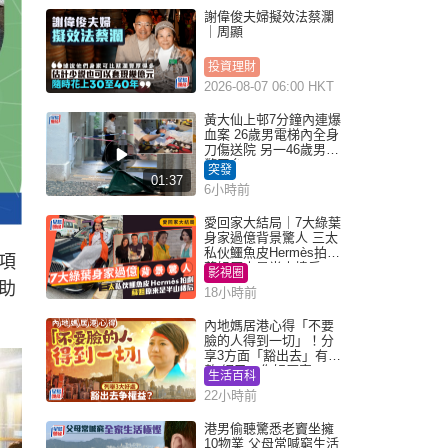
謝偉俊夫婦擬效法蔡瀾
｜周顯
投資理財
2026-08-07 06:00 HKT
黃大仙上邨7分鐘內連爆
血案 26歲男電梯內全身
刀傷送院 另一46歲男倒
斃平台
突發
01:37
6小時前
愛回家大結局｜7大綠葉
身家過億背景驚人 三太
私伙鱷魚皮Hermès拍劇
項
蘇姐原來是半山樓后
影視圈
助
18小時前
內地媽居港心得「不要
臉的人得到一切」！分
享3方面「豁出去」有著
數 網民：你好厲害
生活百科
22小時前
港男偷聽驚悉老竇坐擁
10物業 父母常喊窮生活