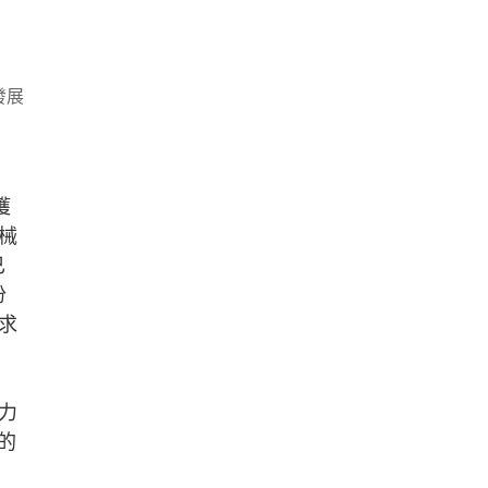
發展
獲
械
已
份
求
力
的