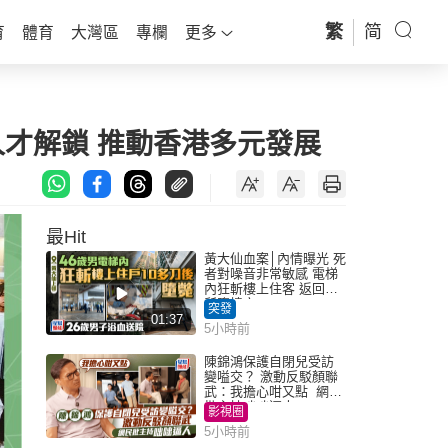
繁
简
育
體育
大灣區
專欄
更多
人才解鎖 推動香港多元發展
最Hit
黃大仙血案│內情曝光 死
者對噪音非常敏感 電梯
內狂斬樓上住客 返回住
所墮樓亡
突發
01:37
5小時前
陳錦鴻保護自閉兒受訪
變嗌交？ 激動反駁顏聯
武：我擔心咁又點 網民
批主持咄咄逼人
影視圈
5小時前