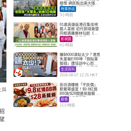
極慳 網民點出兩大隱
憂：未必是隱形富豪｜
時事熱話
Juicy叮
3小時前
81歲高雄返港召集佳視
藝人茶敘 初代郭靖黃蓉
同框遇羅樂林勾起《神
鵰俠侶》回憶殺
影視圈
4小時前
嫌$8000津貼太少？港男
失業報ERB呻「倒貼車
飯錢」遭培訓中心怒轟
網民幽默教路：揀呢類
生活百科
課程唔會蝕...
2026-08-07 12:25 HKT
街坊酒樓推「平民價」
歎奢華盛宴！$9.8紅燒
上與
BB鴿/$28開邊蒸龍蝦 3
大晚餐超值優惠
飲食
21小時前
招
望