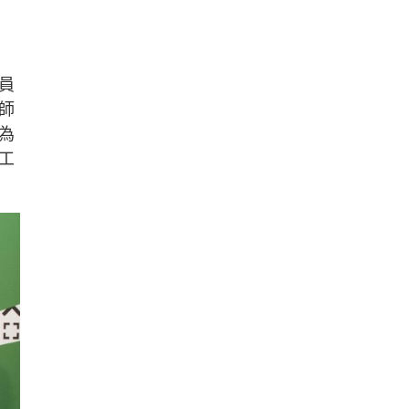
員
師
為
工