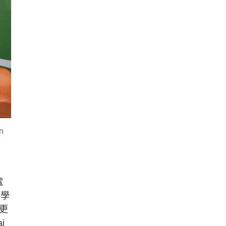
n
電
同學
更
i