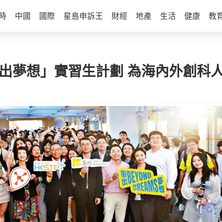
時
中國
國際
星島申訴王
財經
地產
生活
健康
教
衝出夢想」實習生計劃 為海內外創科