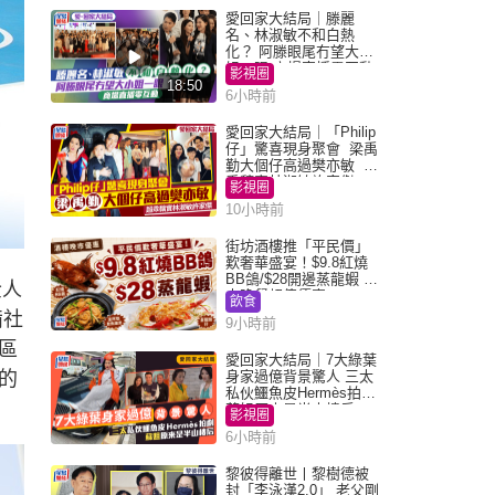
愛回家大結局｜滕麗
名、林淑敏不和白熱
化？ 阿滕眼尾冇望大小
姐一眼 商場直播零互動
影視圈
18:50
6小時前
愛回家大結局｜「Philip
仔」驚喜現身聚會 梁禹
勤大個仔高過樊亦敏 超
乖黐實林淑敏許家傑
影視圈
10小時前
街坊酒樓推「平民價」
歎奢華盛宴！$9.8紅燒
BB鴿/$28開邊蒸龍蝦 3
全人
大晚餐超值優惠
飲食
備社
9小時前
區
愛回家大結局｜7大綠葉
的
身家過億背景驚人 三太
私伙鱷魚皮Hermès拍劇
蘇姐原來是半山樓后
影視圈
6小時前
黎彼得離世丨黎樹德被
封「李泳漢2.0」 老父剛