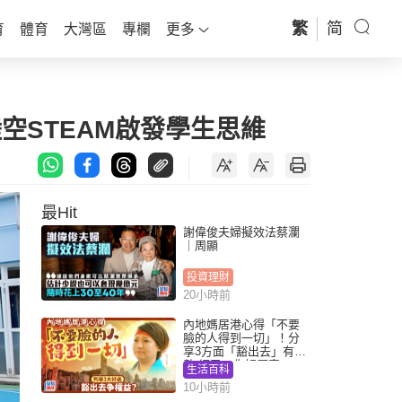
繁
简
育
體育
大灣區
專欄
更多
空STEAM啟發學生思維
最Hit
謝偉俊夫婦擬效法蔡瀾
｜周顯
投資理財
20小時前
內地媽居港心得「不要
臉的人得到一切」！分
享3方面「豁出去」有著
數 網民：你好厲害
生活百科
10小時前