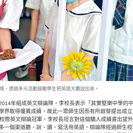
境，透過多元活動鼓勵學生把英語大膽說出來。
2014年組成英文辯論隊，李校長表示「其實堅樂中學的
學界取得優異成績，故此一眾師生因而有所啟發提出成立
次校際英文辯論冠軍，李校長坦言對這個驕人成績喜出望
多一個渠道聽、說、讀、寫活用英語，辯論隊經過師生校