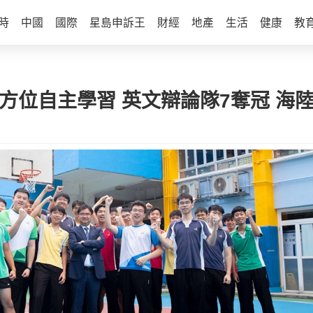
時
中國
國際
星島申訴王
財經
地產
生活
健康
教
方位自主學習 英文辯論隊7奪冠 海陸