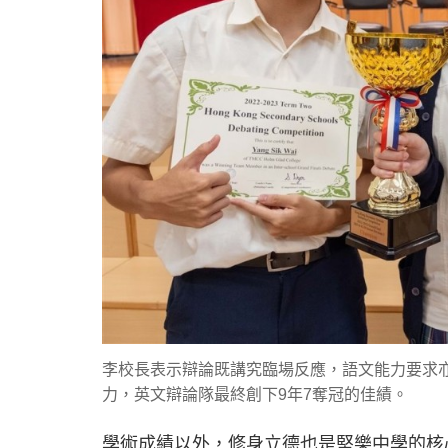
李校長表示辯論既講究臨場反應，語文能力要求
力，英文辯論隊最終創下9年7奪冠的佳績。
學術成績以外，修身立德也是堅樂中學的核