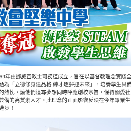
969年由挪威宣教士司務道成立，旨在以基督教理念實踐
題為「立德修身建品格 練才逐夢迎未來」，培養學生具
的熱忱，讓他們追尋夢想同時呼應創校宗旨，懂得關愛社
兼備的高質素人才。此理念的正面影響反映在今年畢業生
進步！