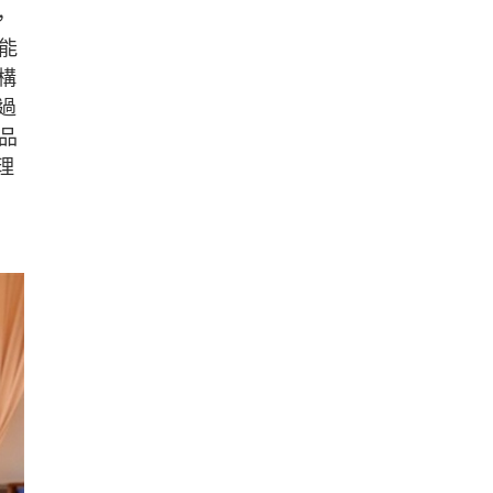
，
能
構
過
品
育理