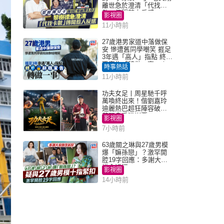
離世急於澄清「代找卡
數」傳聞惹人反感
影視圈
11小時前
27歲港男家道中落做保
安 慘遭舊同學嘲笑 捱足
3年遇「高人」指點 終辭
職宣告「轉做一事」｜
時事熱話
Juicy叮
11小時前
功夫女足丨周星馳千呼
萬喚終出來！偕劉嘉玲
迪麗熱巴超狂陣容破天
荒現身香港謝票
影視圈
7小時前
63歲關之琳與27歲男模
爆「嫲孫戀」？激罕開
腔19字回應：多謝大家
掛念近況
影視圈
14小時前