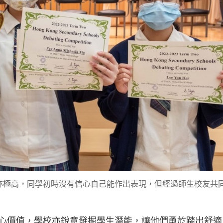
亦極高，同學初時沒有信心自己能作出表現，但經過師生校友共
心價值，學校亦銳意發掘學生潛能，讓他們勇於踏出舒適