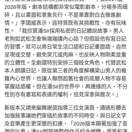
2026年版，劇本結構都非常似電影劇本，分場多而細
碎，且以畫面和意象先行，不是單靠對白去推進劇
情。」李國威表示，這特質既有其挑戰性、亦有玩味
性。 「我欣賞潘Sir採用私密的日記體說故事。男人
老狗如武松怎會無端端講內心話？但假設他有寫日記
的習慣，就可以將日常生活口語和日記書面語，自然
呈現或交替，避免突兀或肉麻，也反映人物剛柔並重
的立體性。全劇還特別安排三個妓女角色，代替武松
本人朗讀日記，既從第三者的角度解構梁山男人的複
雜內心世界，也讓人聯想起舊社會的底層人物不容易
掌握話語權，但在潘Sir的世界中，再邊緣的人、不分
性別亦有書寫和表達的權利，倍見深意與層次。」
新版本又請來編舞謝茵指導三位女演員，通過形體去
加強敍事讓她們穿插於故事的不同時空，與日記文字
及音樂產生更深層的扣連，「2026版本顯著加強了音
樂的比重，潘Sir期望使整個作品結合視聽、場景和演