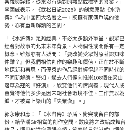
審視與詮釋，從來沒有絕對的觀點或標準的答案。」
李國威表示，《武松日記2026》的創意原點《水滸
傳》作為中國四大名著之一，既擁有家傳戶曉的優
勢，亦有重新解讀的空間。
「《水滸傳》足夠經典，不必太多額外筆墨，觀眾已
經會對故事的北宋末年背景、人物個性或關係有一定
概念。雖然亦有人疑問：『要改變受眾對原著認知咪
仲難？』但我們相信創作的樂趣和價值，正在於不斷
地探新和再思，而優秀的作品絕對經得起不同時代的
不同新解讀。譬如，過去人們偏向推崇108個在梁山
落草為寇的『好漢』，欣賞他們的情與義；現代人或
會覺得他們多少是因宋朝社會環境不佳、工作無以為
繼，才被逼上梁山的『失業漢』。」
郭永康和應：「《水滸傳》矛盾、衝突或留白的部
份，給予潘Sir相當的創作空間，數度將之改編成舞台