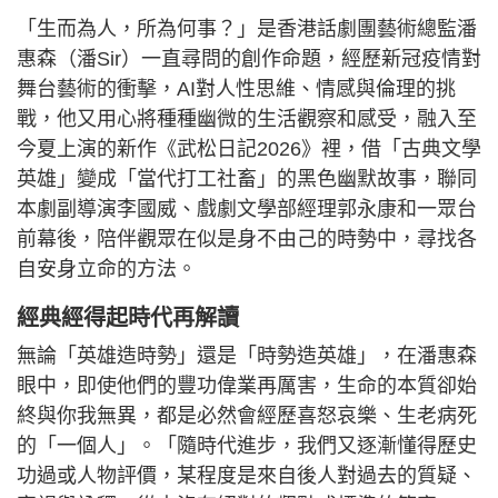
「生而為人，所為何事？」是香港話劇團藝術總監潘
惠森（潘Sir）一直尋問的創作命題，經歷新冠疫情對
舞台藝術的衝擊，AI對人性思維、情感與倫理的挑
戰，他又用心將種種幽微的生活觀察和感受，融入至
今夏上演的新作《武松日記2026》裡，借「古典文學
英雄」變成「當代打工社畜」的黑色幽默故事，聯同
本劇副導演李國威、戲劇文學部經理郭永康和一眾台
前幕後，陪伴觀眾在似是身不由己的時勢中，尋找各
自安身立命的方法。
經典經得起時代再解讀
無論「英雄造時勢」還是「時勢造英雄」，在潘惠森
眼中，即使他們的豐功偉業再厲害，生命的本質卻始
終與你我無異，都是必然會經歷喜怒哀樂、生老病死
的「一個人」。「隨時代進步，我們又逐漸懂得歷史
功過或人物評價，某程度是來自後人對過去的質疑、