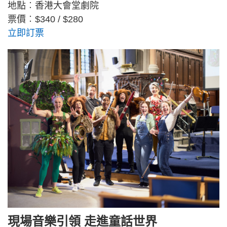
地點︰香港大會堂劇院
票價︰$340 / $280
立即訂票
現場音樂引領 走進童話世界