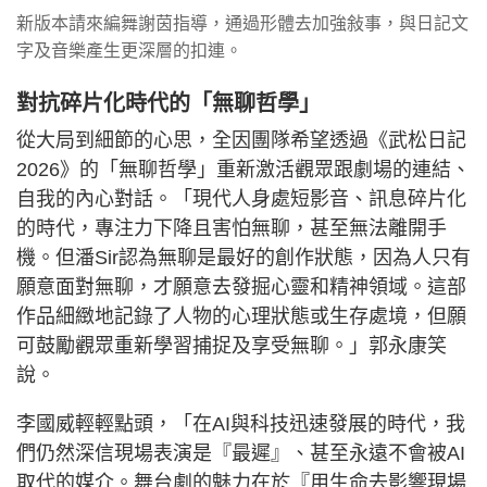
新版本請來編舞謝茵指導，通過形體去加強敍事，與日記文
字及音樂產生更深層的扣連。
對抗碎片化時代的「無聊哲學」
從大局到細節的心思，全因團隊希望透過《武松日記
2026》的「無聊哲學」重新激活觀眾跟劇場的連結、
自我的內心對話。「現代人身處短影音、訊息碎片化
的時代，專注力下降且害怕無聊，甚至無法離開手
機。但潘Sir認為無聊是最好的創作狀態，因為人只有
願意面對無聊，才願意去發掘心靈和精神領域。這部
作品細緻地記錄了人物的心理狀態或生存處境，但願
可鼓勵觀眾重新學習捕捉及享受無聊。」郭永康笑
說。
李國威輕輕點頭，「在AI與科技迅速發展的時代，我
們仍然深信現場表演是『最遲』、甚至永遠不會被AI
取代的媒介。舞台劇的魅力在於『用生命去影響現場