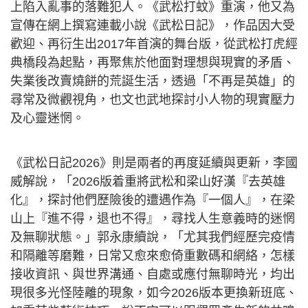
上陷入亂事的落難犯人。《武松打蚊》重演，他又為
宣傳在網上撰寫連載小說《武松日記》，作品因大受
歡迎、再衍生出2017年首演的舞台版，從武松打虎經
典橋段為起點，再聚焦於他面對理想與現實的矛盾、
失業後改賣燒餅的荒誕生活，透過「不再是英雄」的
尋常及微觀視角，也文也武地探討小人物的現實壓力
及心靈迷惘。
《武松日記2026》則是兩者的再度延續與更新，李國
威解說，「2026版着重將武松和梁山好漢『去英雄
化』，探討他們歷險後的遭遇作為『一個人』，在梁
山上『進不得，退也不得』，尋找人生意義時的迷惘
及無聊狀態。」郭永康續說，「尤其我們經歷完疫情
和隔離等磨難，日常又愈來愈倚重數碼和網絡，怎樣
接收資訊、與世界溝通、自處或應付無聊時光，均出
現很多光怪陸離的現象，如今2026版本更換新班底、