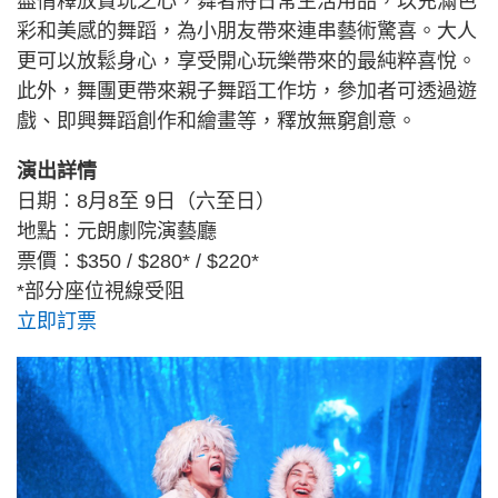
盡情釋放貪玩之心，舞者將日常生活用品，以充滿色
彩和美感的舞蹈，為小朋友帶來連串藝術驚喜。大人
更可以放鬆身心，享受開心玩樂帶來的最純粹喜悅。
此外，舞團更帶來親子舞蹈工作坊，參加者可透過遊
戲、即興舞蹈創作和繪畫等，釋放無窮創意。
演出詳情
日期︰8月8至 9日（六至日）
地點︰元朗劇院演藝廳
票價︰$350 / $280* / $220*
*部分座位視線受阻
立即訂票