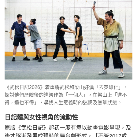
《武松日記2026》着重將武松和梁山好漢「去英雄化」，
探討他們歷險後的遭遇作為「一個人」，在梁山上「進不
得，退也不得」，尋找人生意義時的迷惘及無聊狀態。
日記體與女性視角的流動性
原版《武松日記》起初一度有意以動畫電影呈現，及
後才逐漸發展成現時的舞台劇形式，「不管2017或