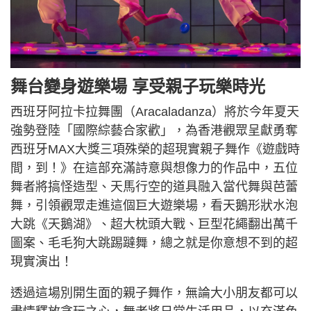
舞台變身遊樂場 享受親子玩樂時光
西班牙阿拉卡拉舞團（Aracaladanza）將於今年夏天
強勢登陸「國際綜藝合家歡」，為香港觀眾呈獻勇奪
西班牙MAX大獎三項殊榮的超現實親子舞作《遊戲時
間，到！》在這部充滿詩意與想像力的作品中，五位
舞者將搞怪造型、天馬行空的道具融入當代舞與芭蕾
舞，引領觀眾走進這個巨大遊樂場，看天鵝形狀水泡
大跳《天鵝湖》、超大枕頭大戰、巨型花繩翻出萬千
圖案、毛毛狗大跳踢躂舞，總之就是你意想不到的超
現實演出！
透過這場別開生面的親子舞作，無論大小朋友都可以