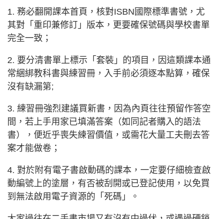
1. 務必翻開課本首頁，核對ISBN國際標準書號，尤
其對「重印兼修訂」版本，更要確保號碼與學校書單
完全一致；
2. 要分清書單上標示「套裝」的項目，因這類課本通
常綑綁教科書與練習冊，入手前必須逐本點算，確保
沒有缺漏第;
3. 練習冊強烈建議買新書，因為內頁往往預留作答空
間，若上手用家已填滿答案（如同記者購入的語法
書），便近乎喪失練習價值，或需花大量工夫刪去答
案才能做卷；
4. 對於附有電子書啟動碼的課本，一定要仔細檢查啟
動編號上的塗層，有否被刮開或已登記使用，以免買
到無法啟用電子資源的「死碼」。
大家過往在二手書市場又有沒有中過伏，或遇過硬銷