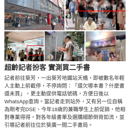
超齡記者扮客 實測買二手書
記者前往葵芳，一出葵芳地鐵站天橋，即被數名年輕
人主動上前截停，不停詢問：「還欠哪本書？什麼書
還未買」，更主動提供電話號碼，方便日後以
WhatsApp查詢。當記者走到站外，又有另一位自稱
為剛考完DSE、今年18歲的兼職學生上前促銷，他相
對專業得得，對各年級書單及選購細節倒背如流，並
引導記者前往位於葵廣一間二手書局。