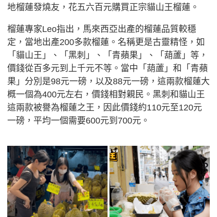
地榴蓮發燒友，花五六百元購買正宗貓山王榴蓮。
榴蓮專家Leo指出，馬來西亞出產的榴蓮品質較穩
定，當地出產200多款榴蓮。名稱更是古靈精怪，如
「貓山王」、「黑刺」、「青蘋果」、「葫蘆」等，
價錢從百多元到上千元不等。當中「葫蘆」和「青蘋
果」分別是98元一磅，以及88元一磅，這兩款榴蓮大
概一個為400元左右，價錢相對親民。黑刺和貓山王
這兩款被譽為榴蓮之王，因此價錢約110元至120元
一磅，平均一個需要600元到700元。