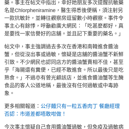
藥。事主在帖文中指出，幸好她朋友多次提醒抗敏藥
名是Chlorpheniramine，醫生得悉後便稱，須注射另
一款抗敏針，並轉往觀察房逗留數小時觀察。事件令
事主心有餘悸，呼籲勸廣大網民：「吃甚麼都好，真
是要找一家信譽好的店舖。並且記下重要的藥名。」
帖文中，事主強調過去多次在香港和南韓進食醬油
蟹，但從沒出事或過敏，懷疑是店舖的醬油蟹不新鮮
引致。不少網民也認同店方的醬油蟹賣相不佳，甚至
乎「海腸還有糞便，已經不敢進食。所以最後只是吃
熟食。」不過亦有曾光顧該店，並進食醬油蟹等生醃
食品的客人公道地稱，最後沒有任何過敏或中毒跡
象。
更多相關報道：
公仔麵只有一粒五香肉丁 餐廳經理
否認：市道差都唔敢咁做！
今次事主懷疑自己食用醬油蟹過敏，但免疫及過敏病