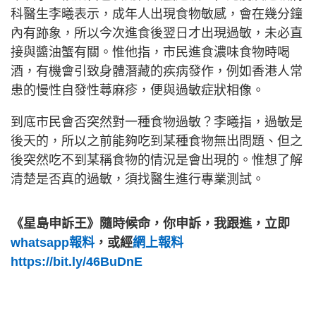
科醫生李曦表示，成年人出現食物敏感，會在幾分鐘
內有跡象，所以今次進食後翌日才出現過敏，未必直
接與醬油蟹有關。惟他指，市民進食濃味食物時喝
酒，有機會引致身體潛藏的疾病發作，例如香港人常
患的慢性自發性蕁麻疹，便與過敏症狀相像。
到底市民會否突然對一種食物過敏？李曦指，過敏是
後天的，所以之前能夠吃到某種食物無出問題、但之
後突然吃不到某稱食物的情況是會出現的。惟想了解
清楚是否真的過敏，須找醫生進行專業測試。
《星島申訴王》隨時候命，你申訴，我跟進，立即
whatsapp報料
，或經
網上報料
https://bit.ly/46BuDnE