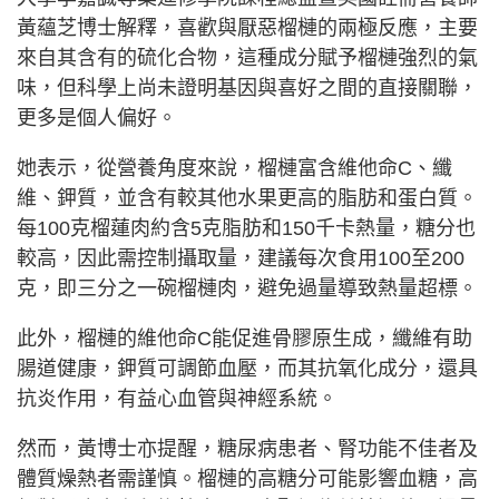
黃蘊芝博士解釋，喜歡與厭惡榴槤的兩極反應，主要
來自其含有的硫化合物，這種成分賦予榴槤強烈的氣
味，但科學上尚未證明基因與喜好之間的直接關聯，
更多是個人偏好。
她表示，從營養角度來說，榴槤富含維他命C、纖
維、鉀質，並含有較其他水果更高的脂肪和蛋白質。
每100克榴蓮肉約含5克脂肪和150千卡熱量，糖分也
較高，因此需控制攝取量，建議每次食用100至200
克，即三分之一碗榴槤肉，避免過量導致熱量超標。
此外，榴槤的維他命C能促進骨膠原生成，纖維有助
腸道健康，鉀質可調節血壓，而其抗氧化成分，還具
抗炎作用，有益心血管與神經系統。
然而，黃博士亦提醒，糖尿病患者、腎功能不佳者及
體質燥熱者需謹慎。榴槤的高糖分可能影響血糖，高