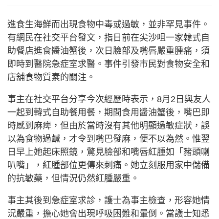
進食生海鮮而出現食物中毒或過敏，並非罕見事件。
有網民在社交平台發文，指日前在尖沙咀一家韓式自
助餐店進食醬油蟹後，次日臉部及嘴唇嚴重腫痛，須
即時到醫院急症室求醫。事件引發市民對食物安全和
店舖食物質素的關注。
事主在社交平台分享今次經歷時表示，8月2日與友人
一起到韓式自助餐用餐，期間食用醬油蟹後，嘴巴即
時感到麻痺，但由於當時沒有其他明顯過敏症狀，誤
以為食物過鹹，才令到嘴巴發麻，便不以為然。惟翌
日早上她起床照鏡，驚見臉部和嘴唇紅腫如「豬頭喇
叭嘴」，紅腫部位更傳來刺痛。她立刻服用家中儲備
的抗敏藥，但情況仍然紅腫嚴重。
事主其後到急症室求診，護士為事主檢查，形容她情
況嚴重，擔心她會出現呼吸困難和暈倒。當護士知悉