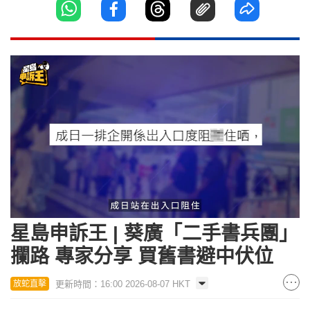
Loaded
:
Unmute
17.21%
星島申訴王 | 葵廣「二手書兵團」
攔路 專家分享 買舊書避中伏位
更新時間：16:00 2026-08-07 HKT
放蛇直擊