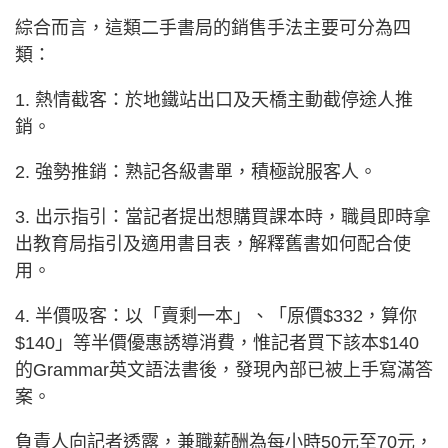
綜合而言，這類二手書局的銷售手法主要可分為四
類：
1. 熱情截客：於地鐵站出口及天橋主動截停途人推
銷。
2. 強勢推銷：熟記各級書單，積極說服客人。
3. 出示指引：當記者提出想購買課本時，職員即時拿
出教育局指引及適用書目表，解釋舊書如何配合使
用。
4. 半價吸客：以「賣剩一本」、「原價$332，算你
$140」等半價優惠誘導消費，惟記者買下該本$140
的Grammar英文語法書後，發現內部已被上手寫滿答
案。
負責人向記者透露，兼職薪酬為每小時50元至70元，