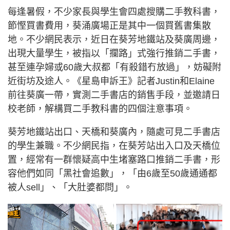
每逢暑假，不少家長與學生會四處搜購二手教科書，
節慳買書費用，葵涌廣場正是其中一個買舊書集散
地。不少網民表示，近日在葵芳地鐵站及葵廣周邊，
出現大量學生，被指以「攔路」式強行推銷二手書，
甚至連孕婦或60歲大叔都「有殺錯冇放過」，妨礙附
近街坊及途人。《星島申訴王》記者Justin和Elaine
前往葵廣一帶，實測二手書店的銷售手段，並邀請日
校老師，解構買二手教科書的四個注意事項。
葵芳地鐵站出口、天橋和葵廣內，隨處可見二手書店
的學生兼職。不少網民指，在葵芳站出入口及天橋位
置，經常有一群懷疑高中生堵塞路口推銷二手書，形
容他們如同「黑社會追數」，「由6歲至50歲通通都
被人sell」、「大肚婆都問」。