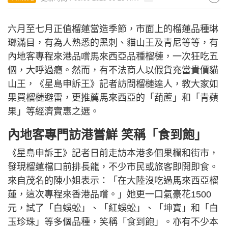
六月至七月正值榴蓮當造季節，市面上的榴蓮品種琳
瑯滿目，有為人熟悉的黑刺、貓山王及青尼等等，有
內地客專程來港品嚐馬來西亞品種榴槤，一次狂吃五
個，大呼過癮。然而，有不法商人以假貨充當貴價貓
山王，《星島申訴王》記者訪問榴槤達人，教大家如
果買榴槤避雷，更推薦馬來西亞的「葫蘆」和「青蘋
果」等經濟實惠之選。
內地客專門訪港嘗鮮 笑稱「食到飽」
《星島申訴王》記者日前走訪本港多個果欄和街市，
發現榴蓮檔口前排長龍，不少市民或旅客即開即食。
來自茂名的陳小姐表示：「在大陸沒吃過馬來西亞榴
蓮，這次專程來香港品嚐。」她更一口氣豪花1500
元，試了「白蜈蚣」、「紅蜈蚣」、「坤寶」和「白
玉珍珠」等多個品種，笑稱「食到飽」。亦有不少本