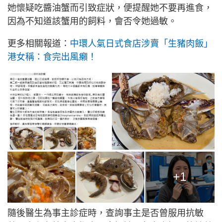
她懷疑吃醬油蟹而引致症狀，便提醒她不要再進食，
因為不知道該蟹用的飼料，會否令她過敏。
更多相關報道：
中環人氣日式食店涉賣「生豬肉飯」
港女稱：食完出風癩！
+1
隨後醫生為事主診症時，查詢事主是否曾服用抗敏