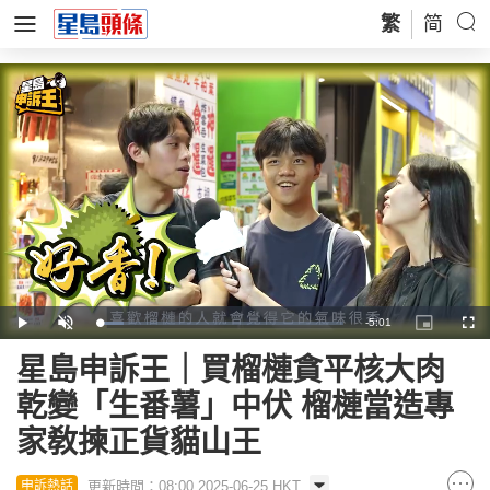
繁
简
Remaining
-
5:01
Loaded
:
Play
Unmute
Picture-
Full
10.29%
in-
Picture
Time
星島申訴王｜買榴槤貪平核大肉
乾變「生番薯」中伏 榴槤當造專
家敎揀正貨貓山王
更新時間：08:00 2025-06-25 HKT
申訴熱話