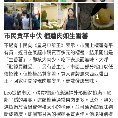
+1
市民貪平中伏 榴蓮肉如生番薯
不過有市民向《星島申訴王》表示，市面上榴蓮有平
有貴，近日在某超市購買百多元的榴槤，結果開出是
「生番薯」，即核大肉少、吃下去淡而無味，大呼
「貼錢買難受」。另有苦主指，市面上部分檔口以低
價招徠，但榴槤品質參差，買入冒牌馬來西亞貓山
王，回家切開發現肉爛變黑，更散發酸臭味。
Leo提醒市民，購買榴蓮時應選擇外形圓潤飽滿、底
部平穩的果實，這類榴蓮通常果肉更多。此外，避免
選擇過於青綠或體積太小的榴蓮，並可通過聞氣味判
斷成熟度，即濃郁甘香的榴蓮品質更佳。他還特別提