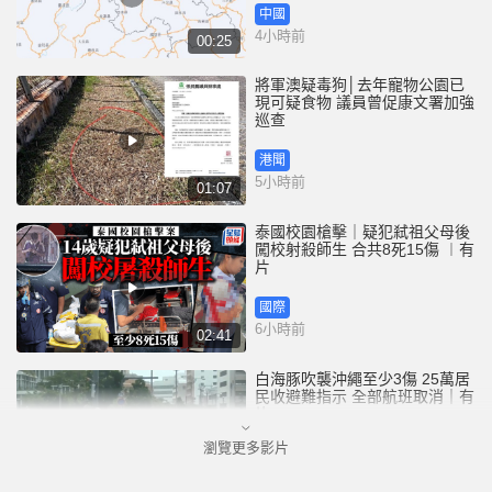
中國
4小時前
00:25
將軍澳疑毒狗│去年寵物公園已
現可疑食物 議員曾促康文署加強
巡查
港聞
5小時前
01:07
泰國校園槍擊｜疑犯弒祖父母後
闖校射殺師生 合共8死15傷 ︱有
片
國際
6小時前
02:41
白海豚吹襲沖繩至少3傷 25萬居
民收避難指示 全部航班取消｜有
片
瀏覽更多影片
國際
7小時前
01:21