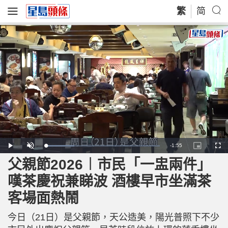
繁
简
R
-
1:55
L
P
U
P
F
o
l
n
i
u
a
a
m
c
l
父親節2026︱市民「一盅兩件」
e
d
y
u
t
l
e
t
u
s
d
e
r
c
m
嘆茶慶祝兼睇波 酒樓早市坐滿茶
:
e
r
2
-
e
5
i
e
a
.
客場面熱鬧
n
n
0
-
3
P
i
%
i
c
今日（21日）是父親節，天公造美，陽光普照下不少
t
n
u