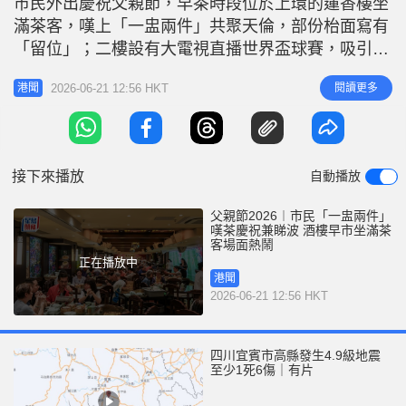
市民外出慶祝父親節，早茶時段位於上環的蓮香樓坐
r
e
i
滿茶客，嘆上「一盅兩件」共聚天倫，部份枱面寫有
n
「留位」；二樓設有大電視直播世界盃球賽，吸引一
家大小的球迷前來「嘆茶睇波」，場面熱鬧。臨近12
g
2026-06-21 12:56 HKT
閱讀更多
港聞
時世界盃突尼西亞對日本的賽事開波，排隊飲茶的人
T
龍由一樓沿着樓梯延伸至街上。 同家人邊飲茶邊觀
i
賽更添新鮮感 不少球迷穿上波衫支持喜愛的球隊，
m
身穿日本隊球衣的陳先生表示，
接下來播放
自動播放
e
父親節2026︱市民「一盅兩件」
嘆茶慶祝兼睇波 酒樓早市坐滿茶
客場面熱鬧
正在播放中
港聞
2026-06-21 12:56 HKT
四川宜賓市高縣發生4.9級地震
至少1死6傷｜有片