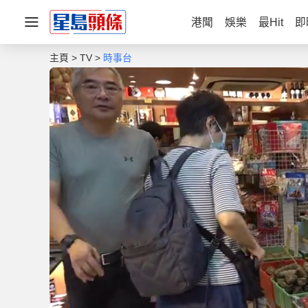
港聞
娛樂
最Hit
即
主頁
TV
時事台