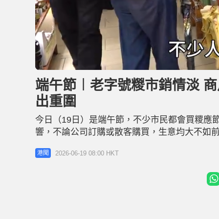
L
U
o
n
a
m
d
u
端午節︱老字號糉市銷情淡 商
e
t
d
e
:
出重圍
1
6
.
0
今日（19日）是端午節，不少市民都會買糭應
6
%
響，不論公司訂購或散客購買，生意均大不如
「咬緊牙關」凍結售價。同時，亦有商戶透過開
2026-06-19 08:00 HKT
港聞
路線谷銷情 九龍城老字號「永富食品公司」負
增加。他指，