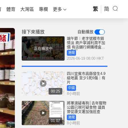
繁
简
育
體育
大灣區
專欄
更多
接下來播放
自動播放
端午節︱老字號糉市銷
情淡 商戶寧減利潤不加
價 有店舖行網購禮盒殺
正在播放中
出重圍
港聞
2026-06-19 08:00 HKT
四川宜賓市高縣發生4.9
級地震 至少1死6傷｜有
片
中國
00:25
8小時前
將軍澳疑毒狗│去年寵物
公園已現可疑食物 議員
曾促康文署加強巡查
港聞
01:07
8小時前