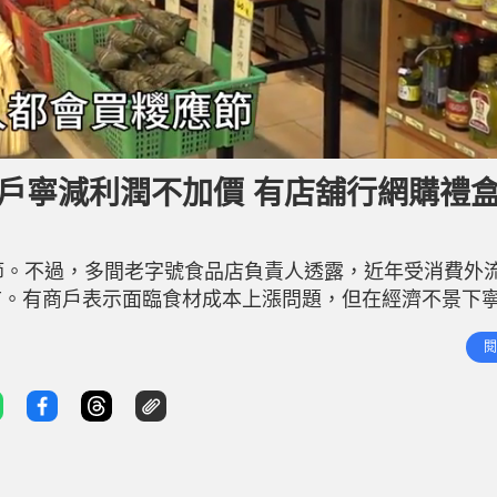
戶寧減利潤不加價 有店舖行網購禮
節。不過，多間老字號食品店負責人透露，近年受消費外
前。有商戶表示面臨食材成本上漲問題，但在經濟不景下
拓網購市場、推出糉子禮盒以改善生意。 網購大行其道 
閱
責人陳錦輝透露，今年糭子銷情尚算不俗，網上訂購較去