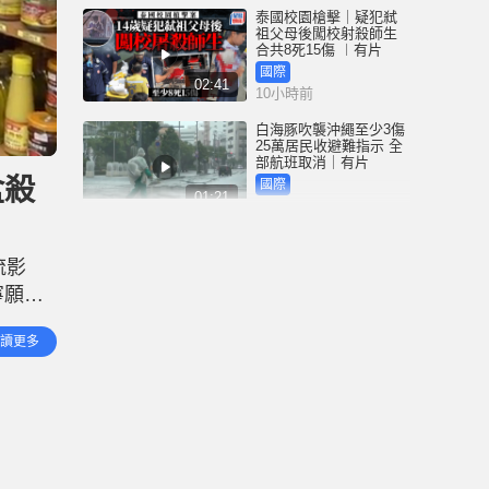
泰國校園槍擊｜疑犯弒
祖父母後闖校射殺師生
合共8死15傷 ︱有片
國際
02:41
10小時前
白海豚吹襲沖繩至少3傷
25萬居民收避難指示 全
部航班取消｜有片
盒殺
國際
01:21
11小時前
澳門酒店血案內情｜不
忿大灑金錢卻戴綠帽 41
流影
歲內地男商人擸刀叉 專
捅女友要害
寧願
港聞
02:21
11小時前
行禮盒
讀更多
年再有
國際足協風波｜歐洲足
協強硬落閘 恩芬天奴不
落台便杯葛世界盃
體育
01:37
12小時前
星島申訴王 | 葵廣「二手
書兵團」攔路 專家分享