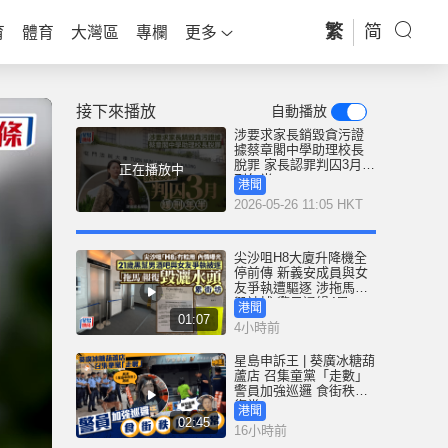
繁
简
育
體育
大灣區
專欄
更多
接下來播放
自動播放
涉要求家長銷毀貪污證
據蔡章閣中學助理校長
脫罪 家長認罪判囚3月緩
正在播放中
刑年半
港聞
2026-05-26 11:05 HKT
尖沙咀H8大廈升降機全
停前傳 新義安成員與女
友爭執遭驅逐 涉拖馬刑
毀被捕 警另通緝4男
港聞
01:07
4小時前
星島申訴王 | 葵廣冰糖葫
蘆店 召集童黨「走數」
警員加強巡邏 食街秩序
復常
港聞
02:45
16小時前