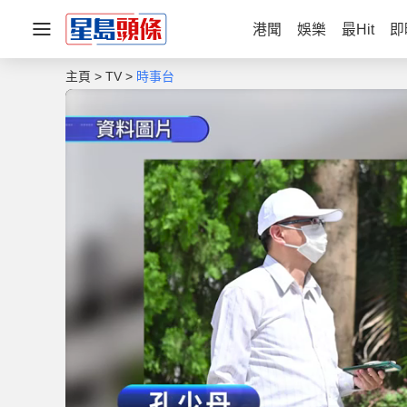
港聞
娛樂
最Hit
即
主頁
TV
時事台