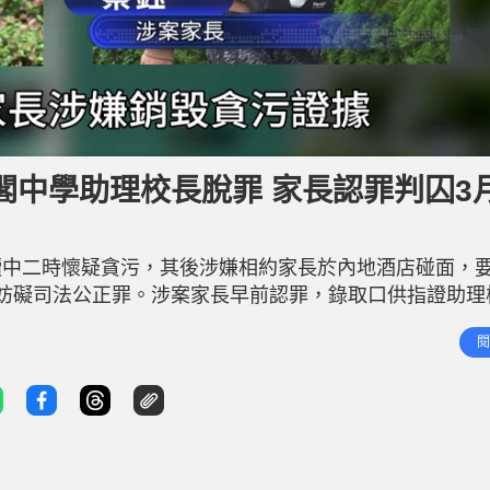
閣中學助理校長脫罪 家長認罪判囚3
讀中二時懷疑貪污，其後涉嫌相約家長於內地酒店碰面，
妨礙司法公正罪。涉案家長早前認罪，錄取口供指證助理
長談及刪除訊息事宜，控方未能證明其在港犯案，被裁定
閱
涉案家長監禁3個月，緩刑18個月。 求情稱獲知報案後