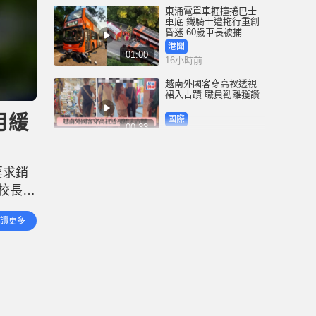
東涌電單車捱撞捲巴士
車底 鐵騎士遭拖行重創
昏迷 60歲車長被捕
港聞
01:00
16小時前
越南外國客穿高衩透視
裙入古蹟 職員勸離獲讚
月緩
國際
00:33
19小時前
35+顛覆案未被起訴 前
民主黨涂謹申獲發還護
要求銷
照 赴英國與家人團聚
校長。
港聞
00:58
19小時前
罪脫。
讀更多
驚惶失
薄扶林域多利道重60公
斤野豬被困引水道 漁護
人員射麻醉槍消防救起
港聞
00:34
22小時前
屯馬綫錦上路站附近信
號設備故障 列車服務一