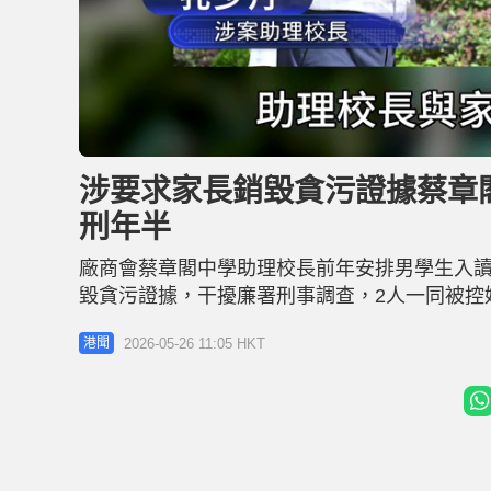
L
U
o
n
a
m
d
u
涉要求家長銷毀貪污證據蔡章
e
t
d
e
:
刑年半
2
7
.
5
廠商會蔡章閣中學助理校長前年安排男學生入
2
%
毀貪污證據，干擾廉署刑事調查，2人一同被控
助理校長則否認控罪受審，因離港前未曾向家
2026-05-26 11:05 HKT
港聞
署理主任裁判官鄧少雄今早於屯門裁判法院判處
措下刪Wh