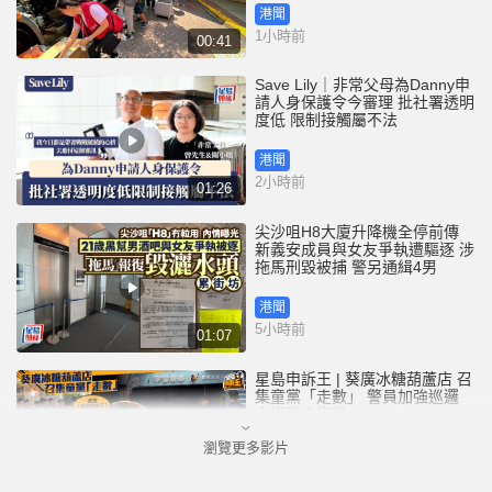
港聞
1小時前
00:41
Save Lily｜非常父母為Danny申
請人身保護令今審理 批社署透明
度低 限制接觸屬不法
港聞
2小時前
01:26
尖沙咀H8大廈升降機全停前傳
新義安成員與女友爭執遭驅逐 涉
拖馬刑毀被捕 警另通緝4男
港聞
5小時前
01:07
星島申訴王 | 葵廣冰糖葫蘆店 召
集童黨「走數」 警員加強巡邏
食街秩序復常
瀏覽更多影片
港聞
16小時前
02:45