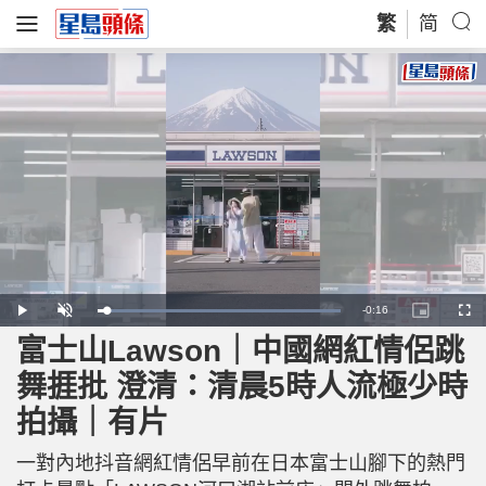
繁
简
R
-
0:16
L
P
U
P
F
o
l
n
i
u
a
a
m
c
l
富士山Lawson｜中國網紅情侶跳
e
d
y
u
t
l
e
t
u
s
d
e
r
c
m
舞捱批 澄清：清晨5時人流極少時
:
e
r
1
-
e
0
i
e
a
0
拍攝｜有片
n
n
.
-
0
P
i
0
i
%
c
一對內地抖音網紅情侶早前在日本富士山腳下的熱門
t
n
u