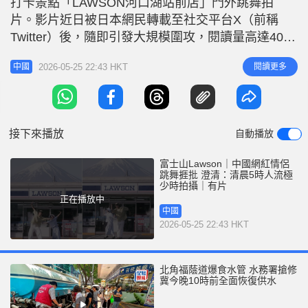
打卡景點「LAWSON河口湖站前店」門外跳舞拍
r
e
i
片。影片近日被日本網民轉載至社交平台X（前稱
n
Twitter）後，隨即引發大規模圍攻，閱讀量高達400
萬次。大批日本網民狠批兩人「擋路」及「製造混
g
2026-05-25 22:43 HKT
閱讀更多
中國
亂」。 強調清晨5時拍攝無阻人 涉事為內地抖音網紅
T
情侶檔「藤短短」。兩人在抖音上載了一段以
i
Lawson便利店及富士山為背景的舞蹈短片，並配文
m
「終於有一天來到這裡跳了
接下來播放
自動播放
e
富士山Lawson｜中國網紅情侶
跳舞捱批 澄清：清晨5時人流極
少時拍攝｜有片
正在播放中
中國
2026-05-25 22:43 HKT
北角福蔭道爆食水管 水務署搶修
冀今晚10時前全面恢復供水