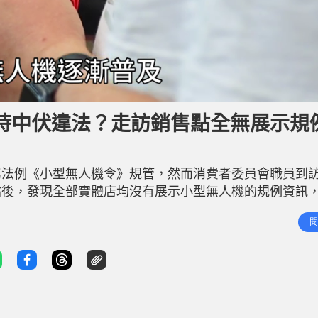
時中伏違法？走訪銷售點全無展示規
屬法例《小型無人機令》規管，然而消費者委員會職員到
站後，發現全部實體店均沒有展示小型無人機的規例資訊
的商戶，未能清楚說明相關的法例要求。消委會建議業界
閱
展示基本的法規資訊。 無人機專門店店員較熟悉規例 消