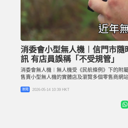
L
U
o
n
a
m
d
u
消委會小型無人機︱信門市隨
e
t
d
e
:
訊 有店員誤稱「不受規管」
3
1
.
2
消委會無人機︱無人機受《民航條例》下的附
3
%
售賣小型無人機的實體店及瀏覽多個零售商網
銷售點的店員，尤其是並非小型無人機專門店
2026-05-14 10:39 HKT
港聞
前線店員的培訓，並在店內及網上產品頁面清楚
員早前以普通