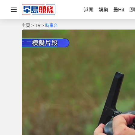
港聞
娛樂
最Hit
即
主頁
TV
時事台