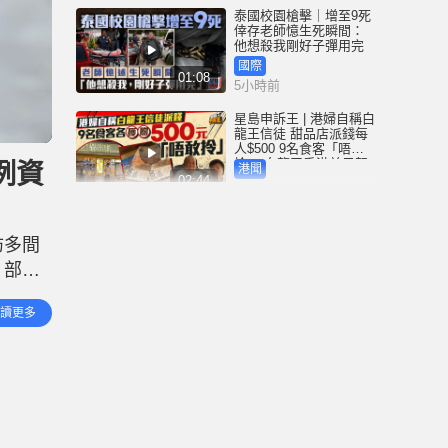
泰國校園槍擊｜增至9死
倖存老師憶生死瞬間：
他想殺我剛好子彈用完
國際
01:08
5小時前
星島申訴王 | 港婦自稱白
龍王信徒 甜品店派錢每
人$500 9名食客「唔敢
拎」 白龍王香港弟子親
例資
港聞
解謎團
02:44
5小時前
黃大仙血案│內情曝光 死
者對噪音非常敏感 電梯
訪多間
內狂斬樓上住客 返回住
所墮樓亡
，部分
港聞
02:38
6小時前
加強對
讀更多
委會職
颱風白海豚｜沖繩約1.5
萬戶仍停電那霸機場今
重開 颱風料明午登陸浙
閩沿海
港聞
01:06
6小時前
泰國校園槍擊 | 14歲槍手
沉默少友 案發前疑遭欺