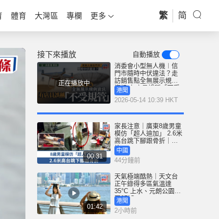
繁
简
育
體育
大灣區
專欄
更多
接下來播放
自動播放
消委會小型無人機︱信
門市隨時中伏違法？走
訪銷售點全無展示規例
正在播放中
資訊 有店員誤稱「不受
港聞
規管」
2026-05-14 10:39 HKT
家長注意｜廣東8歲男童
模仿「超人迪加」 2.6米
高台跳下腳跟骨折｜有
片
中國
00:31
44分鐘前
天氣極端酷熱｜天文台
正午錄得多區氣溫達
35°C 上水、元朗公園升
至37°C
港聞
01:42
2小時前