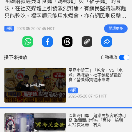
圍繞兩款經典即食麵「媽咪麵」與「福字麵」的食
r
e
i
法，在社交媒體上引發激烈辯論。有網民堅持媽咪麵
n
只能乾吃、福字麵只能用水煮食，亦有網民則反擊指
媽咪麵可以用水煮食，至於福字麵則乾食和水煮均
g
2026-05-20 07:45 HKT
閱讀更多
港聞
可。《星島申訴王》訪問營養師，從健康角度拆解如
T
何進食最健康。 更多報道：西蘭花洗出噁心「蟲蟲
i
大軍」 營養學家教最佳清洗菜蟲法 《星島申訴王》
m
記者Justin與Elaine對兩
接下來播放
自動播放
e
星島申訴王 | 「乾食」VS「水
煮」媽咪麵、福字麵點整最好
食？營養師揭健康陷阱
正在播放中
港聞
2026-05-20 07:45 HKT
深圳灣口岸｜鬼祟男旅客形跡可
疑 海關聞出怪味「尿袋」檢獲
4.72克冰毒｜有片