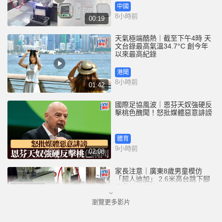
中國
8小時前
00:19
天氣極端酷熱｜截至下午4時 天
文台錄最高氣溫34.7°C 創今年
以來最高紀錄
港聞
8小時前
01:42
國際足協風波｜恩芬天奴強硬反
擊桃色醜聞！怒批媒體惡意誹謗
體育
9小時前
02:08
家長注意｜廣東8歲男童模仿
「超人迪加」 2.6米高台跳下腳
跟骨折｜有片
瀏覽更多影片
中國
10小時前
00:31