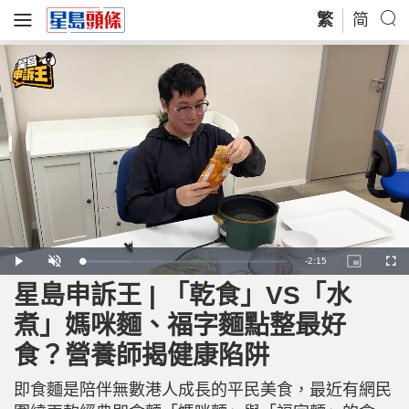
繁
简
R
-
2:15
L
P
U
P
F
o
l
n
i
u
a
a
m
c
l
星島申訴王 | 「乾食」VS「水
e
d
y
u
t
l
e
t
u
s
d
e
r
c
m
煮」媽咪麵、福字麵點整最好
:
e
r
2
-
e
3
i
e
a
.
食？營養師揭健康陷阱
n
n
8
-
3
P
i
%
i
c
即食麵是陪伴無數港人成長的平民美食，最近有網民
t
n
u