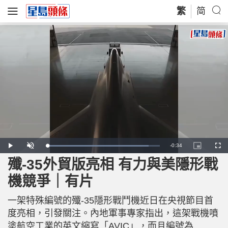
繁
简
R
-
0:34
L
P
U
P
F
o
l
n
i
u
a
a
m
c
l
殲-35外貿版亮相 有力與美隱形戰
e
d
y
u
t
l
e
t
u
s
d
e
r
c
m
機競爭｜有片
:
e
r
9
-
e
0
i
e
a
.
n
n
3
一架特殊編號的殲-35隱形戰鬥機近日在央視節目首
-
8
P
i
%
i
度亮相，引發關注。內地軍事專家指出，這架戰機噴
c
t
n
塗航空工業的英文縮寫「AVIC」，而且編號為
u