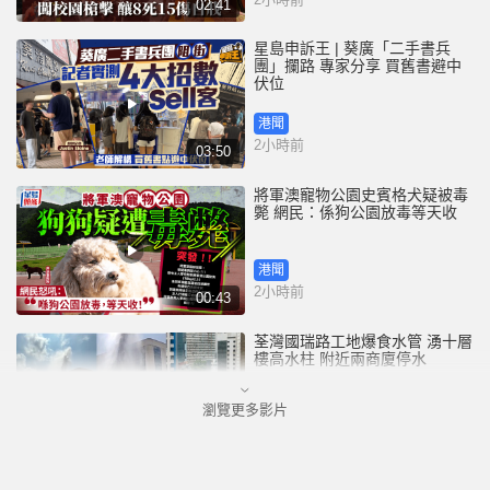
02:41
星島申訴王 | 葵廣「二手書兵
團」攔路 專家分享 買舊書避中
伏位
港聞
2小時前
03:50
將軍澳寵物公園史賓格犬疑被毒
斃 網民：係狗公園放毒等天收
港聞
2小時前
00:43
荃灣國瑞路工地爆食水管 湧十層
樓高水柱 附近兩商廈停水
瀏覽更多影片
港聞
2小時前
00:25
四川宜賓市高縣發生4.9級地震