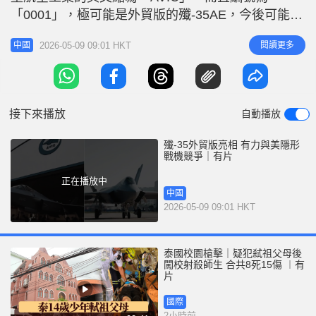
r
e
「0001」，極可能是外貿版的殲-35AE，今後可能在
i
國際軍用市場上，成為美國F-35的有力競爭對手。
n
2026-05-09 09:01 HKT
閱讀更多
中國
央廣網引述軍事評論員傅前哨表示，這架特殊的
g
殲-35跟過去的殲-35A或者殲-35有一定的區別。它的
T
前起落架支柱比較細，並且是單輪的，應該是空軍版
i
本的殲-35A
接下來播放
自動播放
m
e
殲-35外貿版亮相 有力與美隱形
戰機競爭｜有片
正在播放中
中國
2026-05-09 09:01 HKT
泰國校園槍擊｜疑犯弒祖父母後
闖校射殺師生 合共8死15傷 ︱有
片
國際
2小時前