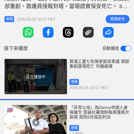
r
e
部重創，救護員接報到場，當場證實保安死亡。 38
i
歲姓鄭貨車男司機涉嫌危險駕駛導致他人死亡被捕，
n
2026-05-08 18:07 HKT
閱讀更多
港聞
警員將貨車司機帶走，死者家屬亦趕至現場了解意
g
外。目前，新界南總區交通部特別調查隊正跟進調查
T
案件，警方呼籲任何人如目睹意外發生或有資料提
i
供，請致電3661 1
接下來播放
自動播放
m
e
葵涌工廈七旬保安捱貨車撞 頭部
重創當場死亡 司機被捕
正在播放中
港聞
2026-05-08 18:07 HKT
「非常父母」為Danny申請人身
保護令 質疑社署限制每周僅兩次
探視 高院9月底前判決
港聞
1小時前