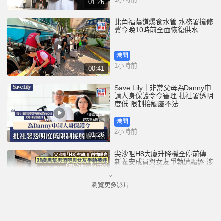
01:26
北角福蔭道爆食水管 水務署搶修
冀今晚10時前全面恢復供水
港聞
1小時前
00:41
Save Lily｜非常父母為Danny申
請人身保護令今審理 批社署透明
度低 限制接觸屬不法
港聞
2小時前
01:26
尖沙咀H8大廈升降機全停前傳
新義安成員與女友爭執遭驅逐 涉
拖馬刑毀被捕 警另通緝4男
瀏覽更多影片
港聞
5小時前
01:07
星島申訴王 | 葵廣冰糖葫蘆店 召