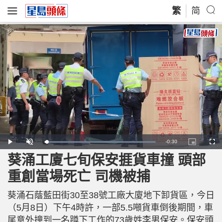
繁
简
R
-
0:30
L
P
U
P
F
o
l
n
i
u
a
a
m
c
l
葵涌工廈七旬保安捱貨車撞 頭部
e
d
y
u
t
l
e
t
u
s
d
e
r
c
m
重創當場死亡 司機被捕
:
e
r
1
-
e
0
i
e
a
0
n
n
.
葵涌石蔭藍田街30至38號工廠大廈地下卸貨區，今日
-
0
P
i
0
i
（5月8日）下午4時許，一部5.5噸貨車倒後期間，車
%
c
t
n
尾意外撞到一名蹲下工作的73歲姓李男保安。保安頭
u