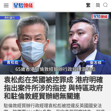
繁
简
L
U
o
n
a
m
袁松彪在英國被控罪成 港府明確
d
u
e
t
d
e
指出案件所涉的指控 與特區政府
:
3
0
.
和駐倫敦經貿辦絕無關連
6
5
%
駐倫敦經貿辦行政經理袁松彪被控違反英國國安法