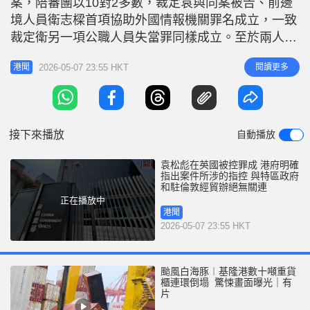
案，陪審團以10對2多數，裁定袁與同案被告、前邊
境人員衛志樑首項協助外國情報機關罪名成立，一致
裁定衛另一項公職人員失當罪同樣成立。至於兩人面
對境外干預罪則無法達成裁決。特區政府發言人強
2026-05-07 23:55 HKT
閱讀更多
港聞
調，由案件開始至今，特區政府一直明確指出案件所
涉的指控與特區政府和駐倫敦經貿辦絕無關連，亦從
來不是涉案方（party to the case）。我們堅決反對
所有對特區政府和
接下來播放
自動播放
袁松彪在英國被控罪成 港府明確
指出案件所涉的指控 與特區政府
和駐倫敦經貿辦絕無關連
正在播放中
港聞
2026-05-07 23:55 HKT
颱風白海豚︱基隆港數十噸重貨
櫃連環倒塌 驚悚畫面曝光｜有
片