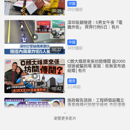
中國
29分鐘前
00:25
深圳坂銀隧道︱5男女午夜「電
雞炸街」 齊齊行拘5日｜有片
中國
34分鐘前
00:32
C朗大婚原來係坊間傳聞 逾2000
球迷被騙到場 家姐：佢無宣布過
結婚│有片
體育
2小時前
00:42
施政報告諮詢︱工程師倡設獨立
專業機構代辦屋宇維修 市民僅需
夾錢 李家超讚極具見地、可考慮
瀏覽更多影片
港聞
3小時前
03:33