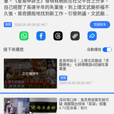
重。《星島申訴王》發現有網民在社交平台上分享，
r
e
i
自己經歷了長達半年的失業後，到上環文武廟祈福不
n
久後，竟奇蹟般地找到新工作，引發熱議。文武廟是
否真能助人事業運亨通？《星島申訴王》請來玄學家
g
2026-05-08 09:00 HKT
閱讀更多
港聞
七仙羽剖析，她指該廟宇靈氣極強，因此向來非常靈
T
驗。她提醒信眾在拜神求籤的過程中，有若干細節需
i
要注意，才能更有效地傳達心願，在尋找工作的道路
m
上，增添成功機會，讓事業發展更上
接下來播放
自動播放
e
星島申訴王｜上環文武廟成「求
職勝地」 七師傅教路4招催旺事
業運
正在播放中
港聞
2026-05-08 09:00 HKT
深圳灣口岸｜鬼祟男旅客形跡可
疑 海關聞出怪味「尿袋」檢獲
4.72克冰毒｜有片