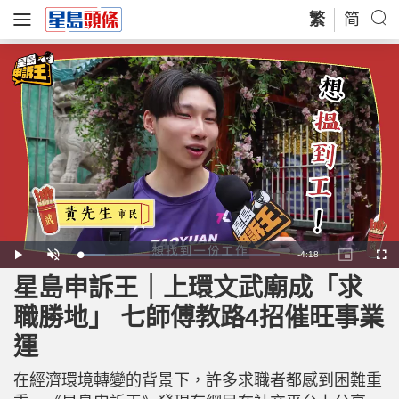
繁
简
R
-
4:18
L
P
U
P
F
o
l
n
i
u
a
a
m
c
l
星島申訴王｜上環文武廟成「求
e
d
y
u
t
l
e
t
u
s
d
e
r
c
m
職勝地」 七師傅教路4招催旺事業
:
e
r
1
-
e
2
i
e
a
.
運
n
n
2
-
8
P
i
%
i
c
在經濟環境轉變的背景下，許多求職者都感到困難重
t
n
u