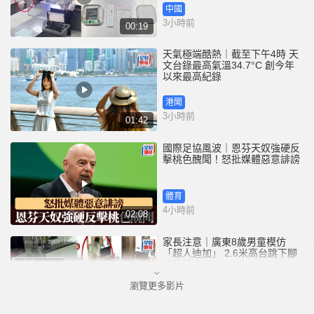
中國
3小時前
00:19
天氣極端酷熱｜截至下午4時 天
文台錄最高氣溫34.7°C 創今年
以來最高紀錄
港聞
3小時前
01:42
國際足協風波｜恩芬天奴強硬反
擊桃色醜聞！怒批媒體惡意誹謗
體育
4小時前
02:08
家長注意｜廣東8歲男童模仿
「超人迪加」 2.6米高台跳下腳
跟骨折｜有片
瀏覽更多影片
中國
5小時前
00:31