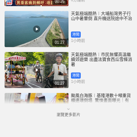
00:26
天氣極端酷熱︱大埔船灣男子行
山中暑暈倒 直升機送院途中不治
港聞
1小時前
01:27
天氣極端酷熱︱市民無懼高溫繼
續郊遊樂 出盡法寶食西瓜雪條消
暑
港聞
1小時前
01:27
颱風白海豚︱基隆港數十噸重貨
櫃連環倒塌 驚悚畫面曝光｜有
片
瀏覽更多影片
中國
4小時前
00:25
深圳坂銀隧道︱5男女午夜「電