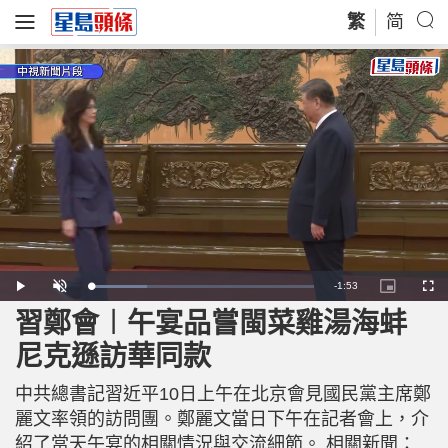
繁
简
R
-
1:53
L
P
U
P
F
o
l
n
i
u
a
a
m
c
l
習鄭會︱午宴品嘗閩菜雞湯海蚌
e
d
y
u
t
l
e
t
u
s
d
e
r
c
m
尼克遜訪華同款
:
e
r
2
-
e
5
i
e
a
.
n
n
4
中共總書記習近平10日上午在北京會見國民黨主席鄭
-
1
P
i
%
i
麗文率領的訪問團。鄭麗文當日下午在記者會上，介
c
t
n
紹了當天午宴的相關情況與交流細節。 相關新聞：
u