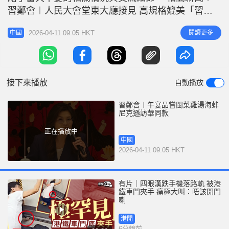
r
e
習鄭會︱人民大會堂東大廳接見 高規格媲美「習馬
i
會」 她形容午宴「非常溫馨」，「首先印象比較深
n
2026-04-11 09:05 HKT
閱讀更多
中國
刻的是第一道菜，因為習近平總書記特別介紹說這是
g
一道福建菜，而這道菜與當年宴請尼克遜總統時的國
T
宴菜一樣。這道菜就是雞湯海蚌，非常特別。」 相
i
關新聞：習鄭會︱雙方立場高度契
接下來播放
自動播放
m
e
習鄭會︱午宴品嘗閩菜雞湯海蚌
尼克遜訪華同款
正在播放中
中國
2026-04-11 09:05 HKT
有片｜四眼漢跌手機落路軌 被港
鐵車門夾手 痛極大叫：唔該開門
喇
港聞
6分鐘前