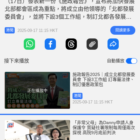
（17日）發表新一份《施政報告》，宣布將加快發展
r
e
i
北部都會區成為重點，將成立由他領導的「北都發展
n
委員會」，並將下設3個工作組，制訂北都各發展區
的營運模式，推動大學城建設；拆牆鬆綁簡化行政程
g
2025-09-17 11:15 HKT
閱讀更多
港聞
序；採取安全省時省錢的建造方法；及訂立加快發展
T
北都的專屬法律。 消息指，北都新發展區的規劃已
i
出台，目前處於建造階段，是時候進入另一階段，新
m
委員會將聚焦於產業加快發展，
接下來播放
自動播放
e
施政報告2025｜成立北都發展委
員會 下設3工作組 訂專屬法律、
制訂優惠政策包
正在播放中
港聞
2025-09-17 11:15 HKT
「非常父母」為Danny申請人身
保護令 質疑社署限制每周僅兩次
探視 高院9月底前判決