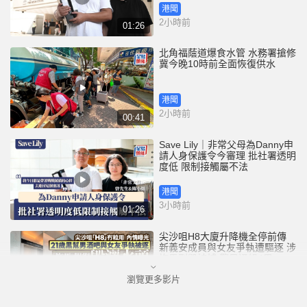
港聞
2小時前
01:26
北角福蔭道爆食水管 水務署搶修
冀今晚10時前全面恢復供水
港聞
2小時前
00:41
Save Lily｜非常父母為Danny申
請人身保護令今審理 批社署透明
度低 限制接觸屬不法
港聞
3小時前
01:26
尖沙咀H8大廈升降機全停前傳
新義安成員與女友爭執遭驅逐 涉
拖馬刑毀被捕 警另通緝4男
瀏覽更多影片
港聞
5小時前
01:07