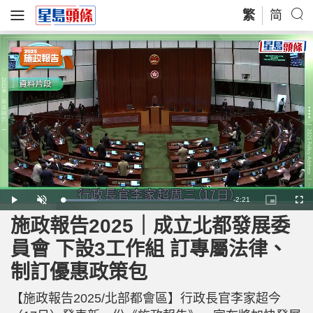
繁
简
R
-
2:21
L
P
U
P
F
o
l
n
i
u
a
a
m
c
l
施政報告2025｜成立北都發展委
e
d
y
u
t
l
e
t
u
s
d
e
r
c
m
員會 下設3工作組 訂專屬法律、
:
e
r
2
-
e
1
i
e
a
.
制訂優惠政策包
n
n
8
-
2
P
i
%
i
c
【施政報告2025/北部都會區】行政長官李家超今
t
n
u