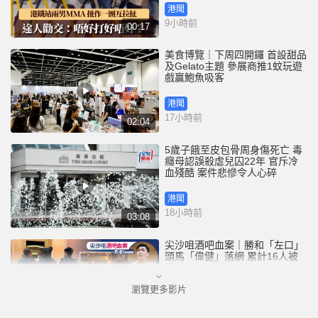
港聞
9小時前
00:17
美食博覽｜下周四開鑼 首設甜品
及Gelato主題 參展商推1蚊玩遊
戲贏鮑魚吸客
港聞
17小時前
02:04
5歲子餓至皮包骨周身傷死亡 毒
癮母認誤殺虐兒囚22年 官斥冷
血殘酷 案件悲慘令人心碎
港聞
18小時前
03:08
尖沙咀酒吧血案｜勝和「左口」
頭馬「偉健」落網 累計16人被
捕
瀏覽更多影片
港聞
19小時前
00:48