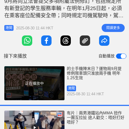
9月將向立法會提交多項附屬法例修訂，包括規定所
有新登記的學生服務車輛，在明年1月25日起，必須
在乘客座位配備安全帶；同時規定司機駕駛時，駕駛
座前將不可放置多於兩部流動電訊裝置。 要求司機
2025-08-30 11:44 HKT
閱讀更多
港聞
駕駛座前不可放置多於兩部流動電訊裝置 針對乘坐
校車的年幼學童的需要，以及現有學生服務車輛的車
齡及業界營運環境的最新變化，運輸及物流局會在9
月向立法會提交附屬法例修訂，
接下來播放
自動播放
的士手機陣末日？運物局9月提
修例限車頭只准放兩手機 明年
1.25生效
正在播放中
港聞
2025-08-30 11:44 HKT
有片｜兩男港鐵站內MMA 扭作
一團互拉扯 途人勸交：唔好打好
唔好？