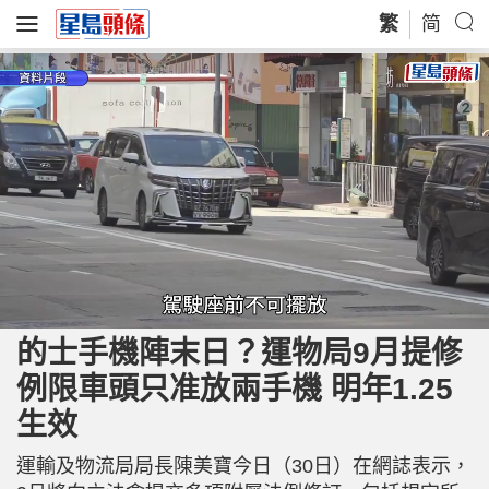
繁
简
L
U
o
n
a
m
的士手機陣末日？運物局9月提修
d
u
e
t
d
e
例限車頭只准放兩手機 明年1.25
:
8
7
.
生效
8
3
%
運輸及物流局局長陳美寶今日（30日）在網誌表示，